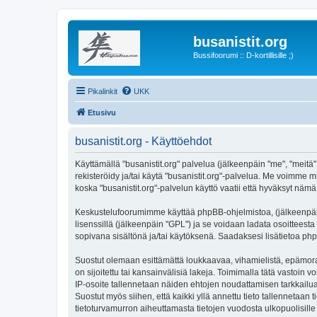
busanistit.org
Bussifoorumi :: D-kortillisille ;)
Pikalinkit
UKK
Etusivu
busanistit.org - Käyttöehdot
Käyttämällä "busanistit.org" palvelua (jälkeenpäin "me", "meitä"
rekisteröidy ja/tai käytä "busanistit.org"-palvelua. Me voimm
koska "busanistit.org"-palvelun käyttö vaatii että hyväksyt nämä 
Keskustelufoorumimme käyttää phpBB-ohjelmistoa, (jälkeenpäin 
lisenssillä (jälkeenpäin "GPL") ja se voidaan ladata osoitteesta
sopivana sisältönä ja/tai käytöksenä. Saadaksesi lisätietoa php
Suostut olemaan esittämättä loukkaavaa, vihamielistä, epämoraa
on sijoitettu tai kansainvälisiä lakeja. Toimimalla tätä vastoin v
IP-osoite tallennetaan näiden ehtojen noudattamisen tarkkailua 
Suostut myös siihen, että kaikki yllä annettu tieto tallennetaa
tietoturvamurron aiheuttamasta tietojen vuodosta ulkopuolisille 