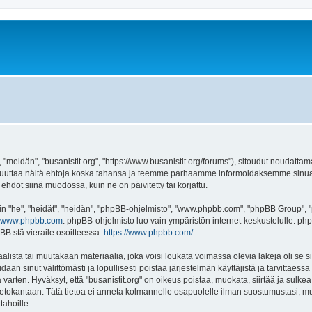
, "meidän", "busanistit.org", "https://www.busanistit.org/forums"), sitoudut noudatta
e muuttaa näitä ehtoja koska tahansa ja teemme parhaamme informoidaksemme sinua.
ehdot siinä muodossa, kuin ne on päivitetty tai korjattu.
"he", "heidät", "heidän", "phpBB-ohjelmisto", "www.phpbb.com", "phpBB Group", "ph
www.phpbb.com
. phpBB-ohjelmisto luo vain ympäristön internet-keskustelulle. php
BB:stä vieraile osoitteessa:
https://www.phpbb.com/
.
lista tai muutakaan materiaalia, joka voisi loukata voimassa olevia lakeja oli se s
oidaan sinut välittömästi ja lopullisesti poistaa järjestelmän käyttäjistä ja tarvittaes
varten. Hyväksyt, että "busanistit.org" on oikeus poistaa, muokata, siirtää ja sulke
n tietokantaan. Tätä tietoa ei anneta kolmannelle osapuolelle ilman suostumustasi, m
tahoille.