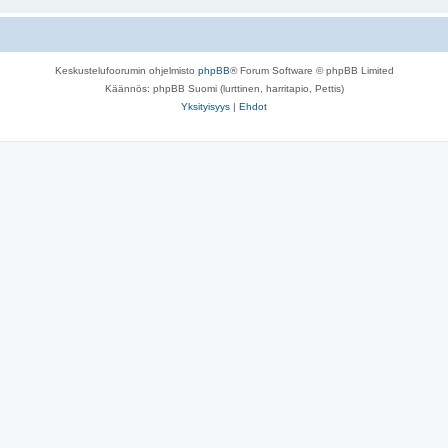
Keskustelufoorumin ohjelmisto
phpBB
® Forum Software © phpBB Limited
Käännös: phpBB Suomi (lurttinen, harritapio, Pettis)
Yksityisyys
|
Ehdot