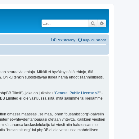
Etsi
Tarkennettu haku
Rekisteröidy
Kirjaudu sisään
maan seuraavia ehtoja. Mikäli et hyväksy näitä ehtoja, älä
 On kuitenkin suositeltavaa lukea nämä ehdot säännöllisesti,
pBB Tiimit"), joka on julkaistu "
General Public License v2
" -
BB Limited ei ole vastuussa siitä, mitä sallimme tai kiellämme
itten omassa maassasi, se maa, johon "busanistit.org"-palvelin
sa internet-yhteydentarjoajaasi otetaan yhteyttä. Kaikkien viestien
a mikä tahansa keskusteluketju tai viesti niin halutessamme.
utta "busanistit.org" tai phpBB ei ole vastuussa mahdollisen