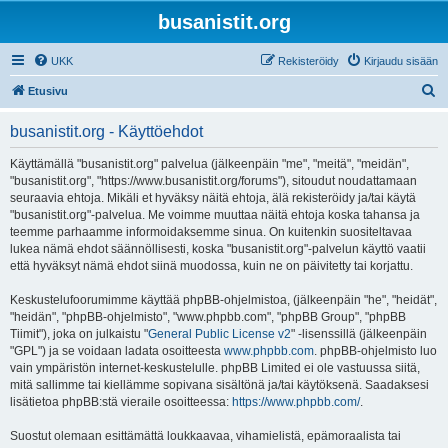
busanistit.org
UKK
Rekisteröidy
Kirjaudu sisään
E
Etusivu
t
busanistit.org - Käyttöehdot
s
i
Käyttämällä "busanistit.org" palvelua (jälkeenpäin "me", "meitä", "meidän",
"busanistit.org", "https://www.busanistit.org/forums"), sitoudut noudattamaan
seuraavia ehtoja. Mikäli et hyväksy näitä ehtoja, älä rekisteröidy ja/tai käytä
"busanistit.org"-palvelua. Me voimme muuttaa näitä ehtoja koska tahansa ja
teemme parhaamme informoidaksemme sinua. On kuitenkin suositeltavaa
lukea nämä ehdot säännöllisesti, koska "busanistit.org"-palvelun käyttö vaatii
että hyväksyt nämä ehdot siinä muodossa, kuin ne on päivitetty tai korjattu.
Keskustelufoorumimme käyttää phpBB-ohjelmistoa, (jälkeenpäin "he", "heidät",
"heidän", "phpBB-ohjelmisto", "www.phpbb.com", "phpBB Group", "phpBB
Tiimit"), joka on julkaistu "
General Public License v2
" -lisenssillä (jälkeenpäin
"GPL") ja se voidaan ladata osoitteesta
www.phpbb.com
. phpBB-ohjelmisto luo
vain ympäristön internet-keskustelulle. phpBB Limited ei ole vastuussa siitä,
mitä sallimme tai kiellämme sopivana sisältönä ja/tai käytöksenä. Saadaksesi
lisätietoa phpBB:stä vieraile osoitteessa:
https://www.phpbb.com/
.
Suostut olemaan esittämättä loukkaavaa, vihamielistä, epämoraalista tai