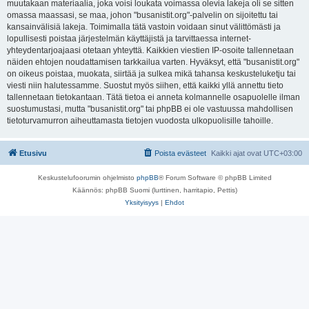
muutakaan materiaalia, joka voisi loukata voimassa olevia lakeja oli se sitten
omassa maassasi, se maa, johon "busanistit.org"-palvelin on sijoitettu tai
kansainvälisiä lakeja. Toimimalla tätä vastoin voidaan sinut välittömästi ja
lopullisesti poistaa järjestelmän käyttäjistä ja tarvittaessa internet-
yhteydentarjoajaasi otetaan yhteyttä. Kaikkien viestien IP-osoite tallennetaan
näiden ehtojen noudattamisen tarkkailua varten. Hyväksyt, että "busanistit.org"
on oikeus poistaa, muokata, siirtää ja sulkea mikä tahansa keskusteluketju tai
viesti niin halutessamme. Suostut myös siihen, että kaikki yllä annettu tieto
tallennetaan tietokantaan. Tätä tietoa ei anneta kolmannelle osapuolelle ilman
suostumustasi, mutta "busanistit.org" tai phpBB ei ole vastuussa mahdollisen
tietoturvamurron aiheuttamasta tietojen vuodosta ulkopuolisille tahoille.
Etusivu
Poista evästeet
Kaikki ajat ovat
UTC+03:00
Keskustelufoorumin ohjelmisto
phpBB
® Forum Software © phpBB Limited
Käännös: phpBB Suomi (lurttinen, harritapio, Pettis)
Yksityisyys
|
Ehdot