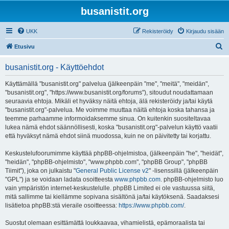
busanistit.org
UKK
Rekisteröidy
Kirjaudu sisään
E
Etusivu
t
busanistit.org - Käyttöehdot
s
i
Käyttämällä "busanistit.org" palvelua (jälkeenpäin "me", "meitä", "meidän",
"busanistit.org", "https://www.busanistit.org/forums"), sitoudut noudattamaan
seuraavia ehtoja. Mikäli et hyväksy näitä ehtoja, älä rekisteröidy ja/tai käytä
"busanistit.org"-palvelua. Me voimme muuttaa näitä ehtoja koska tahansa ja
teemme parhaamme informoidaksemme sinua. On kuitenkin suositeltavaa
lukea nämä ehdot säännöllisesti, koska "busanistit.org"-palvelun käyttö vaatii
että hyväksyt nämä ehdot siinä muodossa, kuin ne on päivitetty tai korjattu.
Keskustelufoorumimme käyttää phpBB-ohjelmistoa, (jälkeenpäin "he", "heidät",
"heidän", "phpBB-ohjelmisto", "www.phpbb.com", "phpBB Group", "phpBB
Tiimit"), joka on julkaistu "
General Public License v2
" -lisenssillä (jälkeenpäin
"GPL") ja se voidaan ladata osoitteesta
www.phpbb.com
. phpBB-ohjelmisto luo
vain ympäristön internet-keskustelulle. phpBB Limited ei ole vastuussa siitä,
mitä sallimme tai kiellämme sopivana sisältönä ja/tai käytöksenä. Saadaksesi
lisätietoa phpBB:stä vieraile osoitteessa:
https://www.phpbb.com/
.
Suostut olemaan esittämättä loukkaavaa, vihamielistä, epämoraalista tai