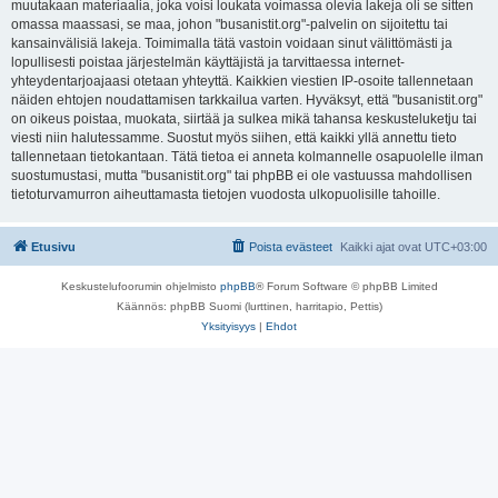
muutakaan materiaalia, joka voisi loukata voimassa olevia lakeja oli se sitten
omassa maassasi, se maa, johon "busanistit.org"-palvelin on sijoitettu tai
kansainvälisiä lakeja. Toimimalla tätä vastoin voidaan sinut välittömästi ja
lopullisesti poistaa järjestelmän käyttäjistä ja tarvittaessa internet-
yhteydentarjoajaasi otetaan yhteyttä. Kaikkien viestien IP-osoite tallennetaan
näiden ehtojen noudattamisen tarkkailua varten. Hyväksyt, että "busanistit.org"
on oikeus poistaa, muokata, siirtää ja sulkea mikä tahansa keskusteluketju tai
viesti niin halutessamme. Suostut myös siihen, että kaikki yllä annettu tieto
tallennetaan tietokantaan. Tätä tietoa ei anneta kolmannelle osapuolelle ilman
suostumustasi, mutta "busanistit.org" tai phpBB ei ole vastuussa mahdollisen
tietoturvamurron aiheuttamasta tietojen vuodosta ulkopuolisille tahoille.
Etusivu
Poista evästeet
Kaikki ajat ovat
UTC+03:00
Keskustelufoorumin ohjelmisto
phpBB
® Forum Software © phpBB Limited
Käännös: phpBB Suomi (lurttinen, harritapio, Pettis)
Yksityisyys
|
Ehdot