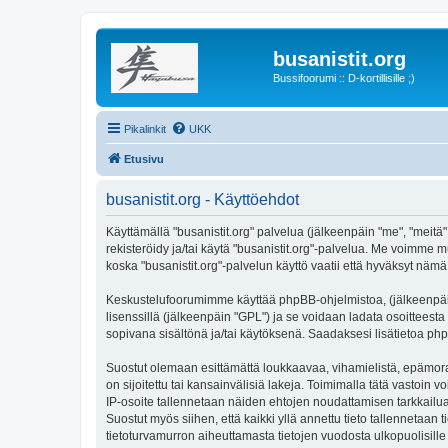
busanistit.org
Bussifoorumi :: D-kortillisille ;)
Pikalinkit
UKK
Etusivu
busanistit.org - Käyttöehdot
Käyttämällä "busanistit.org" palvelua (jälkeenpäin "me", "meitä"
rekisteröidy ja/tai käytä "busanistit.org"-palvelua. Me voimm
koska "busanistit.org"-palvelun käyttö vaatii että hyväksyt nämä 
Keskustelufoorumimme käyttää phpBB-ohjelmistoa, (jälkeenpäin 
lisenssillä (jälkeenpäin "GPL") ja se voidaan ladata osoitteesta
sopivana sisältönä ja/tai käytöksenä. Saadaksesi lisätietoa php
Suostut olemaan esittämättä loukkaavaa, vihamielistä, epämoraa
on sijoitettu tai kansainvälisiä lakeja. Toimimalla tätä vastoin v
IP-osoite tallennetaan näiden ehtojen noudattamisen tarkkailua 
Suostut myös siihen, että kaikki yllä annettu tieto tallennetaa
tietoturvamurron aiheuttamasta tietojen vuodosta ulkopuolisille 