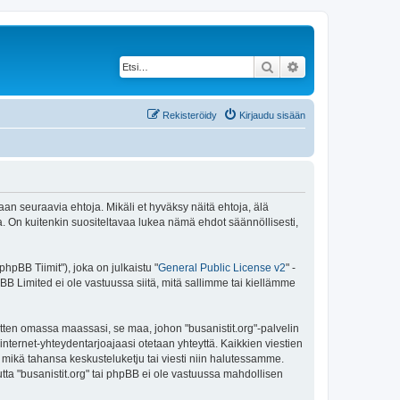
Etsi
Tarkennettu haku
Rekisteröidy
Kirjaudu sisään
maan seuraavia ehtoja. Mikäli et hyväksy näitä ehtoja, älä
 On kuitenkin suositeltavaa lukea nämä ehdot säännöllisesti,
pBB Tiimit"), joka on julkaistu "
General Public License v2
" -
BB Limited ei ole vastuussa siitä, mitä sallimme tai kiellämme
itten omassa maassasi, se maa, johon "busanistit.org"-palvelin
sa internet-yhteydentarjoajaasi otetaan yhteyttä. Kaikkien viestien
a mikä tahansa keskusteluketju tai viesti niin halutessamme.
utta "busanistit.org" tai phpBB ei ole vastuussa mahdollisen