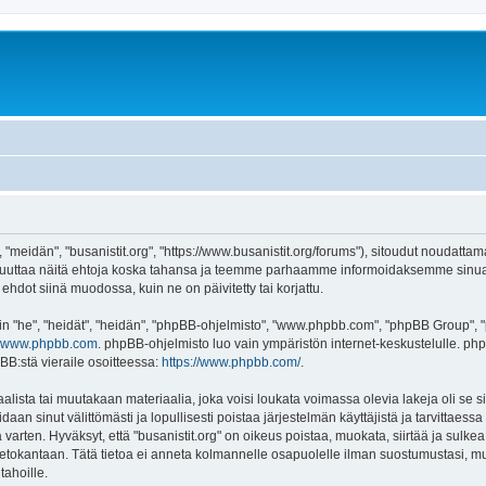
, "meidän", "busanistit.org", "https://www.busanistit.org/forums"), sitoudut noudatta
e muuttaa näitä ehtoja koska tahansa ja teemme parhaamme informoidaksemme sinua.
ehdot siinä muodossa, kuin ne on päivitetty tai korjattu.
"he", "heidät", "heidän", "phpBB-ohjelmisto", "www.phpbb.com", "phpBB Group", "ph
www.phpbb.com
. phpBB-ohjelmisto luo vain ympäristön internet-keskustelulle. php
BB:stä vieraile osoitteessa:
https://www.phpbb.com/
.
lista tai muutakaan materiaalia, joka voisi loukata voimassa olevia lakeja oli se s
oidaan sinut välittömästi ja lopullisesti poistaa järjestelmän käyttäjistä ja tarvittaes
varten. Hyväksyt, että "busanistit.org" on oikeus poistaa, muokata, siirtää ja sulke
n tietokantaan. Tätä tietoa ei anneta kolmannelle osapuolelle ilman suostumustasi, m
tahoille.