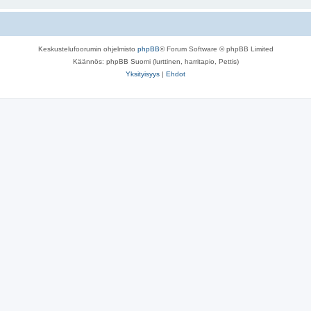
Keskustelufoorumin ohjelmisto
phpBB
® Forum Software © phpBB Limited
Käännös: phpBB Suomi (lurttinen, harritapio, Pettis)
Yksityisyys
|
Ehdot