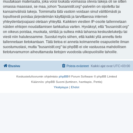
muutakaan materiaalia, joka voisi loukata voimassa olevia lakeja oli se sitten
omassa maassasi, se maa, johon "busanistit.org"-palvelin on sijoitettu tai
kansainvälisiä lakeja. Toimimalla tätä vastoin voidaan sinut välittömästi ja
lopullisesti poistaa järjestelmän käyttäjistä ja tarvittaessa internet-
yhteydentarjoajaasi otetaan yhteyttä. Kaikkien viestien IP-osoite tallennetaan
näiden ehtojen noudattamisen tarkkailua varten. Hyväksyt, että "busanistit.org"
on oikeus poistaa, muokata, siirtää ja sulkea mikä tahansa keskusteluketju tai
viesti niin halutessamme. Suostut myös siihen, että kaikki yllä annettu tieto
tallennetaan tietokantaan. Tätä tietoa ei anneta kolmannelle osapuolelle ilman
suostumustasi, mutta "busanistit.org" tai phpBB ei ole vastuussa mahdollisen
tietoturvamurron aiheuttamasta tietojen vuodosta ulkopuolisille tahoille.
Etusivu
Poista evästeet
Kaikki ajat ovat
UTC+03:00
Keskustelufoorumin ohjelmisto
phpBB
® Forum Software © phpBB Limited
Käännös: phpBB Suomi (lurttinen, harritapio, Pettis)
Yksityisyys
|
Ehdot