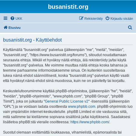
busanistit.org
UKK
Rekisteröidy
Kirjaudu sisään
E
Etusivu
t
busanistit.org - Käyttöehdot
s
i
Käyttämällä "busanistit.org" palvelua (jälkeenpäin "me", "meitä", "meidän",
"busanistit.org", "https://www.busanistit.org/forums"), sitoudut noudattamaan
seuraavia ehtoja. Mikäli et hyväksy näitä ehtoja, älä rekisteröidy ja/tai käytä
"busanistit.org"-palvelua. Me voimme muuttaa näitä ehtoja koska tahansa ja
teemme parhaamme informoidaksemme sinua. On kuitenkin suositeltavaa
lukea nämä ehdot säännöllisesti, koska "busanistit.org"-palvelun käyttö vaatii
että hyväksyt nämä ehdot siinä muodossa, kuin ne on päivitetty tai korjattu.
Keskustelufoorumimme käyttää phpBB-ohjelmistoa, (jälkeenpäin "he", "heidät",
"heidän", "phpBB-ohjelmisto", "www.phpbb.com", "phpBB Group", "phpBB
Tiimit"), joka on julkaistu "
General Public License v2
" -lisenssillä (jälkeenpäin
"GPL") ja se voidaan ladata osoitteesta
www.phpbb.com
. phpBB-ohjelmisto luo
vain ympäristön internet-keskustelulle. phpBB Limited ei ole vastuussa siitä,
mitä sallimme tai kiellämme sopivana sisältönä ja/tai käytöksenä. Saadaksesi
lisätietoa phpBB:stä vieraile osoitteessa:
https://www.phpbb.com/
.
Suostut olemaan esittämättä loukkaavaa, vihamielistä, epämoraalista tai