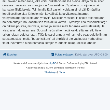
muutakaan materiaalia, joka voisi loukata voimassa olevia lakeja oli se sitten
omassa maassasi, se maa, johon "busanistit.org"-palvelin on sijoitettu tai
kansainvälisiä lakeja. Toimimalla tätä vastoin voidaan sinut välittömästi ja
lopullisesti poistaa järjestelmän käyttäjistä ja tarvittaessa internet-
yhteydentarjoajaasi otetaan yhteyttä. Kaikkien viestien IP-osoite tallennetaan
näiden ehtojen noudattamisen tarkkailua varten. Hyväksyt, että "busanistit.org"
on oikeus poistaa, muokata, siirtää ja sulkea mikä tahansa keskusteluketju tai
viesti niin halutessamme. Suostut myös siihen, että kaikki yllä annettu tieto
tallennetaan tietokantaan. Tätä tietoa ei anneta kolmannelle osapuolelle ilman
suostumustasi, mutta "busanistit.org" tai phpBB ei ole vastuussa mahdollisen
tietoturvamurron aiheuttamasta tietojen vuodosta ulkopuolisille tahoille.
Etusivu
Poista evästeet
Kaikki ajat ovat
UTC+03:00
Keskustelufoorumin ohjelmisto
phpBB
® Forum Software © phpBB Limited
Käännös: phpBB Suomi (lurttinen, harritapio, Pettis)
Yksityisyys
|
Ehdot