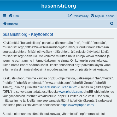
busanistit.org
UKK
Rekisteröidy
Kirjaudu sisään
E
Etusivu
t
busanistit.org - Käyttöehdot
s
i
Käyttämällä "busanistit.org" palvelua (jälkeenpäin "me", "meitä", "meidän",
"busanistit.org", "https://www.busanistit.org/forums"), sitoudut noudattamaan
seuraavia ehtoja. Mikäli et hyväksy näitä ehtoja, älä rekisteröidy ja/tai käytä
"busanistit.org"-palvelua. Me voimme muuttaa näitä ehtoja koska tahansa ja
teemme parhaamme informoidaksemme sinua. On kuitenkin suositeltavaa
lukea nämä ehdot säännöllisesti, koska "busanistit.org"-palvelun käyttö vaatii
että hyväksyt nämä ehdot siinä muodossa, kuin ne on päivitetty tai korjattu.
Keskustelufoorumimme käyttää phpBB-ohjelmistoa, (jälkeenpäin "he", "heidät",
"heidän", "phpBB-ohjelmisto", "www.phpbb.com", "phpBB Group", "phpBB
Tiimit"), joka on julkaistu "
General Public License v2
" -lisenssillä (jälkeenpäin
"GPL") ja se voidaan ladata osoitteesta
www.phpbb.com
. phpBB-ohjelmisto luo
vain ympäristön internet-keskustelulle. phpBB Limited ei ole vastuussa siitä,
mitä sallimme tai kiellämme sopivana sisältönä ja/tai käytöksenä. Saadaksesi
lisätietoa phpBB:stä vieraile osoitteessa:
https://www.phpbb.com/
.
Suostut olemaan esittämättä loukkaavaa, vihamielistä, epämoraalista tai