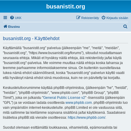
busanistit.org
UKK
Rekisteröidy
Kirjaudu sisään
E
Etusivu
t
busanistit.org - Käyttöehdot
s
i
Käyttämällä "busanistit.org" palvelua (jälkeenpäin "me", "meitä", "meidän",
"busanistit.org", "https://www.busanistit.org/forums"), sitoudut noudattamaan
seuraavia ehtoja. Mikäli et hyväksy näitä ehtoja, älä rekisteröidy ja/tai käytä
"busanistit.org"-palvelua. Me voimme muuttaa näitä ehtoja koska tahansa ja
teemme parhaamme informoidaksemme sinua. On kuitenkin suositeltavaa
lukea nämä ehdot säännöllisesti, koska "busanistit.org"-palvelun käyttö vaatii
että hyväksyt nämä ehdot siinä muodossa, kuin ne on päivitetty tai korjattu.
Keskustelufoorumimme käyttää phpBB-ohjelmistoa, (jälkeenpäin "he", "heidät",
"heidän", "phpBB-ohjelmisto", "www.phpbb.com", "phpBB Group", "phpBB
Tiimit"), joka on julkaistu "
General Public License v2
" -lisenssillä (jälkeenpäin
"GPL") ja se voidaan ladata osoitteesta
www.phpbb.com
. phpBB-ohjelmisto luo
vain ympäristön internet-keskustelulle. phpBB Limited ei ole vastuussa siitä,
mitä sallimme tai kiellämme sopivana sisältönä ja/tai käytöksenä. Saadaksesi
lisätietoa phpBB:stä vieraile osoitteessa:
https://www.phpbb.com/
.
Suostut olemaan esittämättä loukkaavaa, vihamielistä, epämoraalista tai