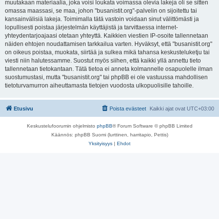
muutakaan materiaalia, joka voisi loukata voimassa olevia lakeja oli se sitten
omassa maassasi, se maa, johon "busanistit.org"-palvelin on sijoitettu tai
kansainvälisiä lakeja. Toimimalla tätä vastoin voidaan sinut välittömästi ja
lopullisesti poistaa järjestelmän käyttäjistä ja tarvittaessa internet-
yhteydentarjoajaasi otetaan yhteyttä. Kaikkien viestien IP-osoite tallennetaan
näiden ehtojen noudattamisen tarkkailua varten. Hyväksyt, että "busanistit.org"
on oikeus poistaa, muokata, siirtää ja sulkea mikä tahansa keskusteluketju tai
viesti niin halutessamme. Suostut myös siihen, että kaikki yllä annettu tieto
tallennetaan tietokantaan. Tätä tietoa ei anneta kolmannelle osapuolelle ilman
suostumustasi, mutta "busanistit.org" tai phpBB ei ole vastuussa mahdollisen
tietoturvamurron aiheuttamasta tietojen vuodosta ulkopuolisille tahoille.
Etusivu
Poista evästeet
Kaikki ajat ovat
UTC+03:00
Keskustelufoorumin ohjelmisto
phpBB
® Forum Software © phpBB Limited
Käännös: phpBB Suomi (lurttinen, harritapio, Pettis)
Yksityisyys
|
Ehdot