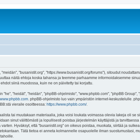
, "meidän", "busanistit.org", "https://www.busanistit.org/forums"), sitoudut noudatta
e muuttaa näitä ehtoja koska tahansa ja teemme parhaamme informoidaksemme sinua.
ehdot siinä muodossa, kuin ne on päivitetty tai korjattu.
"he", "heidät", "heidän", "phpBB-ohjelmisto", "www.phpbb.com", "phpBB Group", "ph
www.phpbb.com
. phpBB-ohjelmisto luo vain ympäristön internet-keskustelulle. php
BB:stä vieraile osoitteessa:
https://www.phpbb.com/
.
lista tai muutakaan materiaalia, joka voisi loukata voimassa olevia lakeja oli se s
oidaan sinut välittömästi ja lopullisesti poistaa järjestelmän käyttäjistä ja tarvittaes
varten. Hyväksyt, että "busanistit.org" on oikeus poistaa, muokata, siirtää ja sulke
n tietokantaan. Tätä tietoa ei anneta kolmannelle osapuolelle ilman suostumustasi, m
tahoille.