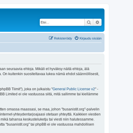
Etsi
Tarkennettu haku
Rekisteröidy
Kirjaudu sisään
maan seuraavia ehtoja. Mikäli et hyväksy näitä ehtoja, älä
 On kuitenkin suositeltavaa lukea nämä ehdot säännöllisesti,
pBB Tiimit"), joka on julkaistu "
General Public License v2
" -
BB Limited ei ole vastuussa siitä, mitä sallimme tai kiellämme
itten omassa maassasi, se maa, johon "busanistit.org"-palvelin
sa internet-yhteydentarjoajaasi otetaan yhteyttä. Kaikkien viestien
a mikä tahansa keskusteluketju tai viesti niin halutessamme.
utta "busanistit.org" tai phpBB ei ole vastuussa mahdollisen