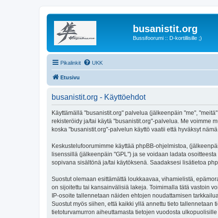
busanistit.org
Bussifoorumi :: D-kortillisille ;)
Pikalinkit
UKK
Etusivu
busanistit.org - Käyttöehdot
Käyttämällä "busanistit.org" palvelua (jälkeenpäin "me", "meitä"
rekisteröidy ja/tai käytä "busanistit.org"-palvelua. Me voimm
koska "busanistit.org"-palvelun käyttö vaatii että hyväksyt nämä 
Keskustelufoorumimme käyttää phpBB-ohjelmistoa, (jälkeenpäin 
lisenssillä (jälkeenpäin "GPL") ja se voidaan ladata osoitteesta
sopivana sisältönä ja/tai käytöksenä. Saadaksesi lisätietoa php
Suostut olemaan esittämättä loukkaavaa, vihamielistä, epämoraa
on sijoitettu tai kansainvälisiä lakeja. Toimimalla tätä vastoin v
IP-osoite tallennetaan näiden ehtojen noudattamisen tarkkailua 
Suostut myös siihen, että kaikki yllä annettu tieto tallennetaa
tietoturvamurron aiheuttamasta tietojen vuodosta ulkopuolisille 