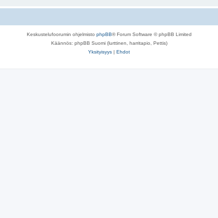
Keskustelufoorumin ohjelmisto
phpBB
® Forum Software © phpBB Limited
Käännös: phpBB Suomi (lurttinen, harritapio, Pettis)
Yksityisyys
|
Ehdot