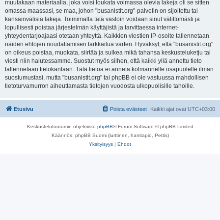
muutakaan materiaalia, joka voisi loukata voimassa olevia lakeja oli se sitten
omassa maassasi, se maa, johon "busanistit.org"-palvelin on sijoitettu tai
kansainvälisiä lakeja. Toimimalla tätä vastoin voidaan sinut välittömästi ja
lopullisesti poistaa järjestelmän käyttäjistä ja tarvittaessa internet-
yhteydentarjoajaasi otetaan yhteyttä. Kaikkien viestien IP-osoite tallennetaan
näiden ehtojen noudattamisen tarkkailua varten. Hyväksyt, että "busanistit.org"
on oikeus poistaa, muokata, siirtää ja sulkea mikä tahansa keskusteluketju tai
viesti niin halutessamme. Suostut myös siihen, että kaikki yllä annettu tieto
tallennetaan tietokantaan. Tätä tietoa ei anneta kolmannelle osapuolelle ilman
suostumustasi, mutta "busanistit.org" tai phpBB ei ole vastuussa mahdollisen
tietoturvamurron aiheuttamasta tietojen vuodosta ulkopuolisille tahoille.
Etusivu
Poista evästeet
Kaikki ajat ovat
UTC+03:00
Keskustelufoorumin ohjelmisto
phpBB
® Forum Software © phpBB Limited
Käännös: phpBB Suomi (lurttinen, harritapio, Pettis)
Yksityisyys
|
Ehdot