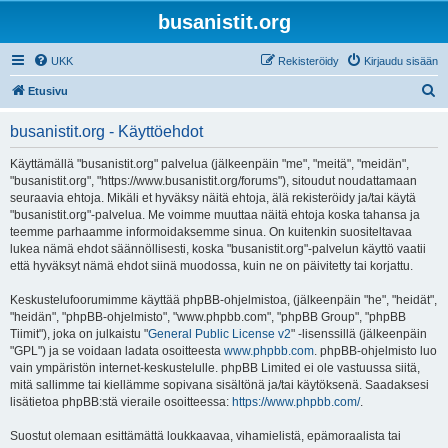
busanistit.org
UKK
Rekisteröidy
Kirjaudu sisään
E
Etusivu
t
busanistit.org - Käyttöehdot
s
i
Käyttämällä "busanistit.org" palvelua (jälkeenpäin "me", "meitä", "meidän",
"busanistit.org", "https://www.busanistit.org/forums"), sitoudut noudattamaan
seuraavia ehtoja. Mikäli et hyväksy näitä ehtoja, älä rekisteröidy ja/tai käytä
"busanistit.org"-palvelua. Me voimme muuttaa näitä ehtoja koska tahansa ja
teemme parhaamme informoidaksemme sinua. On kuitenkin suositeltavaa
lukea nämä ehdot säännöllisesti, koska "busanistit.org"-palvelun käyttö vaatii
että hyväksyt nämä ehdot siinä muodossa, kuin ne on päivitetty tai korjattu.
Keskustelufoorumimme käyttää phpBB-ohjelmistoa, (jälkeenpäin "he", "heidät",
"heidän", "phpBB-ohjelmisto", "www.phpbb.com", "phpBB Group", "phpBB
Tiimit"), joka on julkaistu "
General Public License v2
" -lisenssillä (jälkeenpäin
"GPL") ja se voidaan ladata osoitteesta
www.phpbb.com
. phpBB-ohjelmisto luo
vain ympäristön internet-keskustelulle. phpBB Limited ei ole vastuussa siitä,
mitä sallimme tai kiellämme sopivana sisältönä ja/tai käytöksenä. Saadaksesi
lisätietoa phpBB:stä vieraile osoitteessa:
https://www.phpbb.com/
.
Suostut olemaan esittämättä loukkaavaa, vihamielistä, epämoraalista tai