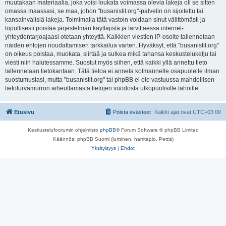
muutakaan materiaalia, joka voisi loukata voimassa olevia lakeja oli se sitten
omassa maassasi, se maa, johon "busanistit.org"-palvelin on sijoitettu tai
kansainvälisiä lakeja. Toimimalla tätä vastoin voidaan sinut välittömästi ja
lopullisesti poistaa järjestelmän käyttäjistä ja tarvittaessa internet-
yhteydentarjoajaasi otetaan yhteyttä. Kaikkien viestien IP-osoite tallennetaan
näiden ehtojen noudattamisen tarkkailua varten. Hyväksyt, että "busanistit.org"
on oikeus poistaa, muokata, siirtää ja sulkea mikä tahansa keskusteluketju tai
viesti niin halutessamme. Suostut myös siihen, että kaikki yllä annettu tieto
tallennetaan tietokantaan. Tätä tietoa ei anneta kolmannelle osapuolelle ilman
suostumustasi, mutta "busanistit.org" tai phpBB ei ole vastuussa mahdollisen
tietoturvamurron aiheuttamasta tietojen vuodosta ulkopuolisille tahoille.
Etusivu
Poista evästeet
Kaikki ajat ovat
UTC+03:00
Keskustelufoorumin ohjelmisto
phpBB
® Forum Software © phpBB Limited
Käännös: phpBB Suomi (lurttinen, harritapio, Pettis)
Yksityisyys
|
Ehdot