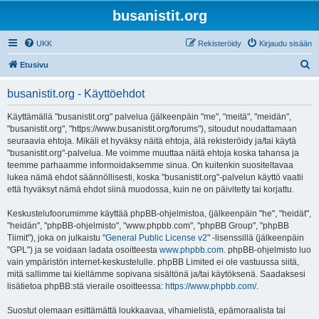
busanistit.org
UKK
Rekisteröidy
Kirjaudu sisään
E
Etusivu
t
busanistit.org - Käyttöehdot
s
i
Käyttämällä "busanistit.org" palvelua (jälkeenpäin "me", "meitä", "meidän",
"busanistit.org", "https://www.busanistit.org/forums"), sitoudut noudattamaan
seuraavia ehtoja. Mikäli et hyväksy näitä ehtoja, älä rekisteröidy ja/tai käytä
"busanistit.org"-palvelua. Me voimme muuttaa näitä ehtoja koska tahansa ja
teemme parhaamme informoidaksemme sinua. On kuitenkin suositeltavaa
lukea nämä ehdot säännöllisesti, koska "busanistit.org"-palvelun käyttö vaatii
että hyväksyt nämä ehdot siinä muodossa, kuin ne on päivitetty tai korjattu.
Keskustelufoorumimme käyttää phpBB-ohjelmistoa, (jälkeenpäin "he", "heidät",
"heidän", "phpBB-ohjelmisto", "www.phpbb.com", "phpBB Group", "phpBB
Tiimit"), joka on julkaistu "
General Public License v2
" -lisenssillä (jälkeenpäin
"GPL") ja se voidaan ladata osoitteesta
www.phpbb.com
. phpBB-ohjelmisto luo
vain ympäristön internet-keskustelulle. phpBB Limited ei ole vastuussa siitä,
mitä sallimme tai kiellämme sopivana sisältönä ja/tai käytöksenä. Saadaksesi
lisätietoa phpBB:stä vieraile osoitteessa:
https://www.phpbb.com/
.
Suostut olemaan esittämättä loukkaavaa, vihamielistä, epämoraalista tai