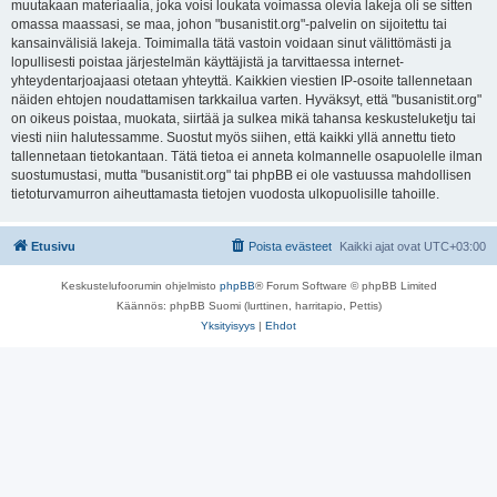
muutakaan materiaalia, joka voisi loukata voimassa olevia lakeja oli se sitten
omassa maassasi, se maa, johon "busanistit.org"-palvelin on sijoitettu tai
kansainvälisiä lakeja. Toimimalla tätä vastoin voidaan sinut välittömästi ja
lopullisesti poistaa järjestelmän käyttäjistä ja tarvittaessa internet-
yhteydentarjoajaasi otetaan yhteyttä. Kaikkien viestien IP-osoite tallennetaan
näiden ehtojen noudattamisen tarkkailua varten. Hyväksyt, että "busanistit.org"
on oikeus poistaa, muokata, siirtää ja sulkea mikä tahansa keskusteluketju tai
viesti niin halutessamme. Suostut myös siihen, että kaikki yllä annettu tieto
tallennetaan tietokantaan. Tätä tietoa ei anneta kolmannelle osapuolelle ilman
suostumustasi, mutta "busanistit.org" tai phpBB ei ole vastuussa mahdollisen
tietoturvamurron aiheuttamasta tietojen vuodosta ulkopuolisille tahoille.
Etusivu
Poista evästeet
Kaikki ajat ovat
UTC+03:00
Keskustelufoorumin ohjelmisto
phpBB
® Forum Software © phpBB Limited
Käännös: phpBB Suomi (lurttinen, harritapio, Pettis)
Yksityisyys
|
Ehdot