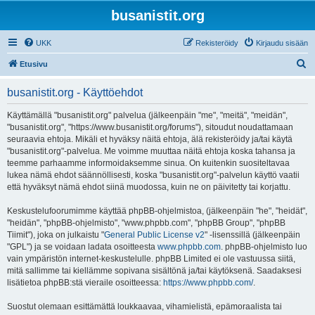
busanistit.org
UKK
Rekisteröidy
Kirjaudu sisään
E
Etusivu
t
busanistit.org - Käyttöehdot
s
i
Käyttämällä "busanistit.org" palvelua (jälkeenpäin "me", "meitä", "meidän",
"busanistit.org", "https://www.busanistit.org/forums"), sitoudut noudattamaan
seuraavia ehtoja. Mikäli et hyväksy näitä ehtoja, älä rekisteröidy ja/tai käytä
"busanistit.org"-palvelua. Me voimme muuttaa näitä ehtoja koska tahansa ja
teemme parhaamme informoidaksemme sinua. On kuitenkin suositeltavaa
lukea nämä ehdot säännöllisesti, koska "busanistit.org"-palvelun käyttö vaatii
että hyväksyt nämä ehdot siinä muodossa, kuin ne on päivitetty tai korjattu.
Keskustelufoorumimme käyttää phpBB-ohjelmistoa, (jälkeenpäin "he", "heidät",
"heidän", "phpBB-ohjelmisto", "www.phpbb.com", "phpBB Group", "phpBB
Tiimit"), joka on julkaistu "
General Public License v2
" -lisenssillä (jälkeenpäin
"GPL") ja se voidaan ladata osoitteesta
www.phpbb.com
. phpBB-ohjelmisto luo
vain ympäristön internet-keskustelulle. phpBB Limited ei ole vastuussa siitä,
mitä sallimme tai kiellämme sopivana sisältönä ja/tai käytöksenä. Saadaksesi
lisätietoa phpBB:stä vieraile osoitteessa:
https://www.phpbb.com/
.
Suostut olemaan esittämättä loukkaavaa, vihamielistä, epämoraalista tai