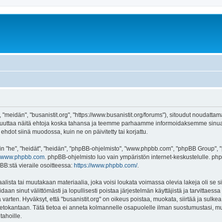
, "meidän", "busanistit.org", "https://www.busanistit.org/forums"), sitoudut noudatta
e muuttaa näitä ehtoja koska tahansa ja teemme parhaamme informoidaksemme sinua.
ehdot siinä muodossa, kuin ne on päivitetty tai korjattu.
"he", "heidät", "heidän", "phpBB-ohjelmisto", "www.phpbb.com", "phpBB Group", "ph
www.phpbb.com
. phpBB-ohjelmisto luo vain ympäristön internet-keskustelulle. php
BB:stä vieraile osoitteessa:
https://www.phpbb.com/
.
lista tai muutakaan materiaalia, joka voisi loukata voimassa olevia lakeja oli se s
oidaan sinut välittömästi ja lopullisesti poistaa järjestelmän käyttäjistä ja tarvittaes
varten. Hyväksyt, että "busanistit.org" on oikeus poistaa, muokata, siirtää ja sulke
n tietokantaan. Tätä tietoa ei anneta kolmannelle osapuolelle ilman suostumustasi, m
tahoille.