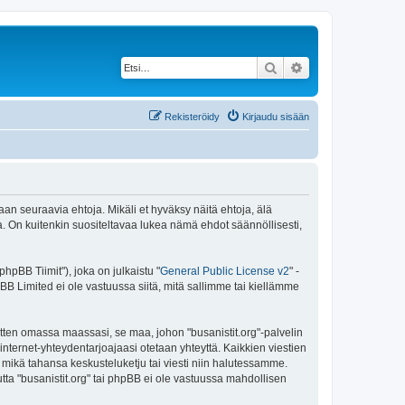
Etsi
Tarkennettu haku
Rekisteröidy
Kirjaudu sisään
maan seuraavia ehtoja. Mikäli et hyväksy näitä ehtoja, älä
 On kuitenkin suositeltavaa lukea nämä ehdot säännöllisesti,
pBB Tiimit"), joka on julkaistu "
General Public License v2
" -
BB Limited ei ole vastuussa siitä, mitä sallimme tai kiellämme
itten omassa maassasi, se maa, johon "busanistit.org"-palvelin
sa internet-yhteydentarjoajaasi otetaan yhteyttä. Kaikkien viestien
a mikä tahansa keskusteluketju tai viesti niin halutessamme.
utta "busanistit.org" tai phpBB ei ole vastuussa mahdollisen