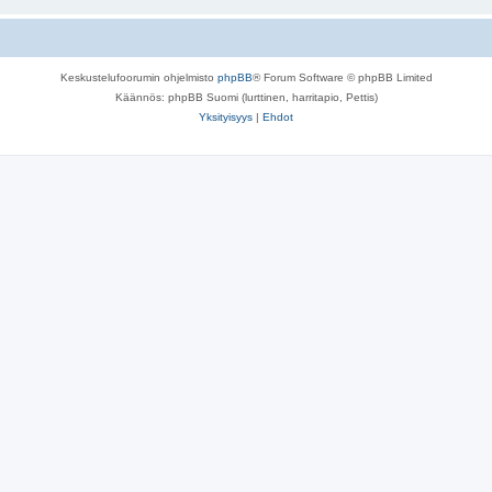
Keskustelufoorumin ohjelmisto
phpBB
® Forum Software © phpBB Limited
Käännös: phpBB Suomi (lurttinen, harritapio, Pettis)
Yksityisyys
|
Ehdot