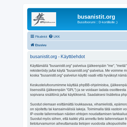
busanistit.org
Bussifoorumi :: D-kortillisille ;)
Pikalinkit
UKK
Etusivu
busanistit.org - Käyttöehdot
Käyttämällä "busanistit.org" palvelua (jälkeenpäin "me", "meitä"
rekisteröidy ja/tai käytä "busanistit.org"-palvelua. Me voimm
koska "busanistit.org"-palvelun käyttö vaatii että hyväksyt nämä 
Keskustelufoorumimme käyttää phpBB-ohjelmistoa, (jälkeenpäin 
lisenssillä (jälkeenpäin "GPL") ja se voidaan ladata osoitteesta
sopivana sisältönä ja/tai käytöksenä. Saadaksesi lisätietoa php
Suostut olemaan esittämättä loukkaavaa, vihamielistä, epämoraa
on sijoitettu tai kansainvälisiä lakeja. Toimimalla tätä vastoin v
IP-osoite tallennetaan näiden ehtojen noudattamisen tarkkailua 
Suostut myös siihen, että kaikki yllä annettu tieto tallennetaa
tietoturvamurron aiheuttamasta tietojen vuodosta ulkopuolisille 