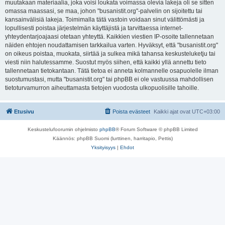
muutakaan materiaalia, joka voisi loukata voimassa olevia lakeja oli se sitten
omassa maassasi, se maa, johon "busanistit.org"-palvelin on sijoitettu tai
kansainvälisiä lakeja. Toimimalla tätä vastoin voidaan sinut välittömästi ja
lopullisesti poistaa järjestelmän käyttäjistä ja tarvittaessa internet-
yhteydentarjoajaasi otetaan yhteyttä. Kaikkien viestien IP-osoite tallennetaan
näiden ehtojen noudattamisen tarkkailua varten. Hyväksyt, että "busanistit.org"
on oikeus poistaa, muokata, siirtää ja sulkea mikä tahansa keskusteluketju tai
viesti niin halutessamme. Suostut myös siihen, että kaikki yllä annettu tieto
tallennetaan tietokantaan. Tätä tietoa ei anneta kolmannelle osapuolelle ilman
suostumustasi, mutta "busanistit.org" tai phpBB ei ole vastuussa mahdollisen
tietoturvamurron aiheuttamasta tietojen vuodosta ulkopuolisille tahoille.
Etusivu
Poista evästeet
Kaikki ajat ovat
UTC+03:00
Keskustelufoorumin ohjelmisto
phpBB
® Forum Software © phpBB Limited
Käännös: phpBB Suomi (lurttinen, harritapio, Pettis)
Yksityisyys
|
Ehdot