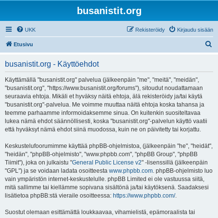
busanistit.org
UKK
Rekisteröidy
Kirjaudu sisään
E
Etusivu
t
busanistit.org - Käyttöehdot
s
i
Käyttämällä "busanistit.org" palvelua (jälkeenpäin "me", "meitä", "meidän",
"busanistit.org", "https://www.busanistit.org/forums"), sitoudut noudattamaan
seuraavia ehtoja. Mikäli et hyväksy näitä ehtoja, älä rekisteröidy ja/tai käytä
"busanistit.org"-palvelua. Me voimme muuttaa näitä ehtoja koska tahansa ja
teemme parhaamme informoidaksemme sinua. On kuitenkin suositeltavaa
lukea nämä ehdot säännöllisesti, koska "busanistit.org"-palvelun käyttö vaatii
että hyväksyt nämä ehdot siinä muodossa, kuin ne on päivitetty tai korjattu.
Keskustelufoorumimme käyttää phpBB-ohjelmistoa, (jälkeenpäin "he", "heidät",
"heidän", "phpBB-ohjelmisto", "www.phpbb.com", "phpBB Group", "phpBB
Tiimit"), joka on julkaistu "
General Public License v2
" -lisenssillä (jälkeenpäin
"GPL") ja se voidaan ladata osoitteesta
www.phpbb.com
. phpBB-ohjelmisto luo
vain ympäristön internet-keskustelulle. phpBB Limited ei ole vastuussa siitä,
mitä sallimme tai kiellämme sopivana sisältönä ja/tai käytöksenä. Saadaksesi
lisätietoa phpBB:stä vieraile osoitteessa:
https://www.phpbb.com/
.
Suostut olemaan esittämättä loukkaavaa, vihamielistä, epämoraalista tai