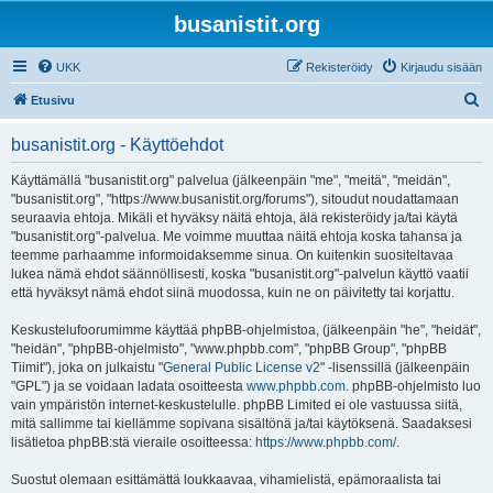
busanistit.org
UKK
Rekisteröidy
Kirjaudu sisään
E
Etusivu
t
busanistit.org - Käyttöehdot
s
i
Käyttämällä "busanistit.org" palvelua (jälkeenpäin "me", "meitä", "meidän",
"busanistit.org", "https://www.busanistit.org/forums"), sitoudut noudattamaan
seuraavia ehtoja. Mikäli et hyväksy näitä ehtoja, älä rekisteröidy ja/tai käytä
"busanistit.org"-palvelua. Me voimme muuttaa näitä ehtoja koska tahansa ja
teemme parhaamme informoidaksemme sinua. On kuitenkin suositeltavaa
lukea nämä ehdot säännöllisesti, koska "busanistit.org"-palvelun käyttö vaatii
että hyväksyt nämä ehdot siinä muodossa, kuin ne on päivitetty tai korjattu.
Keskustelufoorumimme käyttää phpBB-ohjelmistoa, (jälkeenpäin "he", "heidät",
"heidän", "phpBB-ohjelmisto", "www.phpbb.com", "phpBB Group", "phpBB
Tiimit"), joka on julkaistu "
General Public License v2
" -lisenssillä (jälkeenpäin
"GPL") ja se voidaan ladata osoitteesta
www.phpbb.com
. phpBB-ohjelmisto luo
vain ympäristön internet-keskustelulle. phpBB Limited ei ole vastuussa siitä,
mitä sallimme tai kiellämme sopivana sisältönä ja/tai käytöksenä. Saadaksesi
lisätietoa phpBB:stä vieraile osoitteessa:
https://www.phpbb.com/
.
Suostut olemaan esittämättä loukkaavaa, vihamielistä, epämoraalista tai