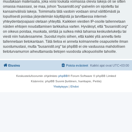
muutakaan materiaalia, joka voisi loukata voimassa olevia lakeja oli se sitten
omassa maassasi, se maa, johon "busanistit.org"-palvelin on sijoitettu tai
kansainvälisiä lakeja. Toimimalla tätä vastoin voidaan sinut välittömästi ja
lopullisesti poistaa järjestelmän käyttäjistä ja tarvittaessa internet-
yhteydentarjoajaasi otetaan yhteyttä. Kaikkien viestien IP-osoite tallennetaan
näiden ehtojen noudattamisen tarkkailua varten. Hyväksyt, että "busanistit.org"
on oikeus poistaa, muokata, siirtää ja sulkea mikä tahansa keskusteluketju tai
viesti niin halutessamme. Suostut myös siihen, että kaikki yllä annettu tieto
tallennetaan tietokantaan. Tätä tietoa ei anneta kolmannelle osapuolelle ilman
suostumustasi, mutta "busanistit.org" tai phpBB ei ole vastuussa mahdollisen
tietoturvamurron aiheuttamasta tietojen vuodosta ulkopuolisille tahoille.
Etusivu
Poista evästeet
Kaikki ajat ovat
UTC+03:00
Keskustelufoorumin ohjelmisto
phpBB
® Forum Software © phpBB Limited
Käännös: phpBB Suomi (lurttinen, harritapio, Pettis)
Yksityisyys
|
Ehdot