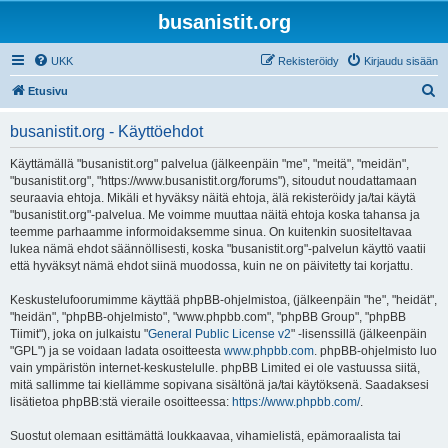
busanistit.org
UKK
Rekisteröidy
Kirjaudu sisään
E
Etusivu
t
busanistit.org - Käyttöehdot
s
i
Käyttämällä "busanistit.org" palvelua (jälkeenpäin "me", "meitä", "meidän",
"busanistit.org", "https://www.busanistit.org/forums"), sitoudut noudattamaan
seuraavia ehtoja. Mikäli et hyväksy näitä ehtoja, älä rekisteröidy ja/tai käytä
"busanistit.org"-palvelua. Me voimme muuttaa näitä ehtoja koska tahansa ja
teemme parhaamme informoidaksemme sinua. On kuitenkin suositeltavaa
lukea nämä ehdot säännöllisesti, koska "busanistit.org"-palvelun käyttö vaatii
että hyväksyt nämä ehdot siinä muodossa, kuin ne on päivitetty tai korjattu.
Keskustelufoorumimme käyttää phpBB-ohjelmistoa, (jälkeenpäin "he", "heidät",
"heidän", "phpBB-ohjelmisto", "www.phpbb.com", "phpBB Group", "phpBB
Tiimit"), joka on julkaistu "
General Public License v2
" -lisenssillä (jälkeenpäin
"GPL") ja se voidaan ladata osoitteesta
www.phpbb.com
. phpBB-ohjelmisto luo
vain ympäristön internet-keskustelulle. phpBB Limited ei ole vastuussa siitä,
mitä sallimme tai kiellämme sopivana sisältönä ja/tai käytöksenä. Saadaksesi
lisätietoa phpBB:stä vieraile osoitteessa:
https://www.phpbb.com/
.
Suostut olemaan esittämättä loukkaavaa, vihamielistä, epämoraalista tai