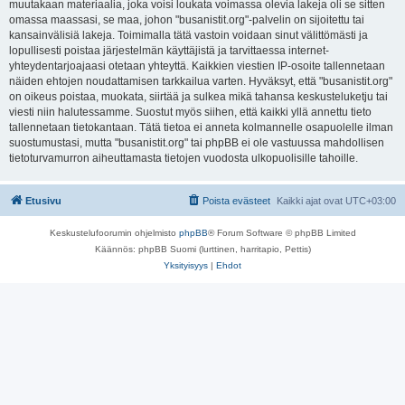
muutakaan materiaalia, joka voisi loukata voimassa olevia lakeja oli se sitten
omassa maassasi, se maa, johon "busanistit.org"-palvelin on sijoitettu tai
kansainvälisiä lakeja. Toimimalla tätä vastoin voidaan sinut välittömästi ja
lopullisesti poistaa järjestelmän käyttäjistä ja tarvittaessa internet-
yhteydentarjoajaasi otetaan yhteyttä. Kaikkien viestien IP-osoite tallennetaan
näiden ehtojen noudattamisen tarkkailua varten. Hyväksyt, että "busanistit.org"
on oikeus poistaa, muokata, siirtää ja sulkea mikä tahansa keskusteluketju tai
viesti niin halutessamme. Suostut myös siihen, että kaikki yllä annettu tieto
tallennetaan tietokantaan. Tätä tietoa ei anneta kolmannelle osapuolelle ilman
suostumustasi, mutta "busanistit.org" tai phpBB ei ole vastuussa mahdollisen
tietoturvamurron aiheuttamasta tietojen vuodosta ulkopuolisille tahoille.
Etusivu
Poista evästeet
Kaikki ajat ovat
UTC+03:00
Keskustelufoorumin ohjelmisto
phpBB
® Forum Software © phpBB Limited
Käännös: phpBB Suomi (lurttinen, harritapio, Pettis)
Yksityisyys
|
Ehdot