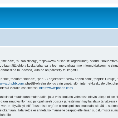
, "meidän", "busanistit.org", "https://www.busanistit.org/forums"), sitoudut noudatta
e muuttaa näitä ehtoja koska tahansa ja teemme parhaamme informoidaksemme sinua.
ehdot siinä muodossa, kuin ne on päivitetty tai korjattu.
"he", "heidät", "heidän", "phpBB-ohjelmisto", "www.phpbb.com", "phpBB Group", "ph
www.phpbb.com
. phpBB-ohjelmisto luo vain ympäristön internet-keskustelulle. php
BB:stä vieraile osoitteessa:
https://www.phpbb.com/
.
lista tai muutakaan materiaalia, joka voisi loukata voimassa olevia lakeja oli se s
oidaan sinut välittömästi ja lopullisesti poistaa järjestelmän käyttäjistä ja tarvittaes
varten. Hyväksyt, että "busanistit.org" on oikeus poistaa, muokata, siirtää ja sulke
n tietokantaan. Tätä tietoa ei anneta kolmannelle osapuolelle ilman suostumustasi, m
tahoille.