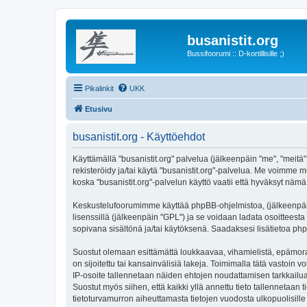
busanistit.org
Bussifoorumi :: D-kortillisille ;)
Pikalinkit
UKK
Etusivu
busanistit.org - Käyttöehdot
Käyttämällä "busanistit.org" palvelua (jälkeenpäin "me", "meitä"
rekisteröidy ja/tai käytä "busanistit.org"-palvelua. Me voimm
koska "busanistit.org"-palvelun käyttö vaatii että hyväksyt nämä 
Keskustelufoorumimme käyttää phpBB-ohjelmistoa, (jälkeenpäin 
lisenssillä (jälkeenpäin "GPL") ja se voidaan ladata osoitteesta
sopivana sisältönä ja/tai käytöksenä. Saadaksesi lisätietoa php
Suostut olemaan esittämättä loukkaavaa, vihamielistä, epämoraa
on sijoitettu tai kansainvälisiä lakeja. Toimimalla tätä vastoin v
IP-osoite tallennetaan näiden ehtojen noudattamisen tarkkailua 
Suostut myös siihen, että kaikki yllä annettu tieto tallennetaa
tietoturvamurron aiheuttamasta tietojen vuodosta ulkopuolisille 