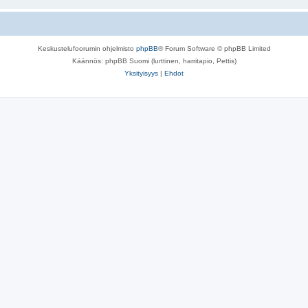
Keskustelufoorumin ohjelmisto
phpBB
® Forum Software © phpBB Limited
Käännös: phpBB Suomi (lurttinen, harritapio, Pettis)
Yksityisyys
|
Ehdot