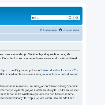
Etsi
Tarkennettu haku
Rekisteröidy
Kirjaudu sisään
maan seuraavia ehtoja. Mikäli et hyväksy näitä ehtoja, älä
 On kuitenkin suositeltavaa lukea nämä ehdot säännöllisesti,
pBB Tiimit"), joka on julkaistu "
General Public License v2
" -
BB Limited ei ole vastuussa siitä, mitä sallimme tai kiellämme
itten omassa maassasi, se maa, johon "busanistit.org"-palvelin
sa internet-yhteydentarjoajaasi otetaan yhteyttä. Kaikkien viestien
a mikä tahansa keskusteluketju tai viesti niin halutessamme.
utta "busanistit.org" tai phpBB ei ole vastuussa mahdollisen