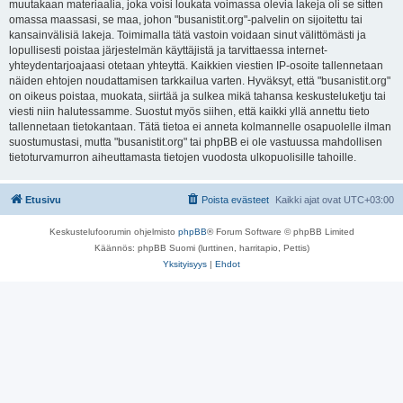
muutakaan materiaalia, joka voisi loukata voimassa olevia lakeja oli se sitten
omassa maassasi, se maa, johon "busanistit.org"-palvelin on sijoitettu tai
kansainvälisiä lakeja. Toimimalla tätä vastoin voidaan sinut välittömästi ja
lopullisesti poistaa järjestelmän käyttäjistä ja tarvittaessa internet-
yhteydentarjoajaasi otetaan yhteyttä. Kaikkien viestien IP-osoite tallennetaan
näiden ehtojen noudattamisen tarkkailua varten. Hyväksyt, että "busanistit.org"
on oikeus poistaa, muokata, siirtää ja sulkea mikä tahansa keskusteluketju tai
viesti niin halutessamme. Suostut myös siihen, että kaikki yllä annettu tieto
tallennetaan tietokantaan. Tätä tietoa ei anneta kolmannelle osapuolelle ilman
suostumustasi, mutta "busanistit.org" tai phpBB ei ole vastuussa mahdollisen
tietoturvamurron aiheuttamasta tietojen vuodosta ulkopuolisille tahoille.
Etusivu
Poista evästeet
Kaikki ajat ovat
UTC+03:00
Keskustelufoorumin ohjelmisto
phpBB
® Forum Software © phpBB Limited
Käännös: phpBB Suomi (lurttinen, harritapio, Pettis)
Yksityisyys
|
Ehdot