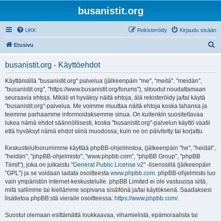
busanistit.org
UKK
Rekisteröidy
Kirjaudu sisään
E
Etusivu
t
busanistit.org - Käyttöehdot
s
i
Käyttämällä "busanistit.org" palvelua (jälkeenpäin "me", "meitä", "meidän",
"busanistit.org", "https://www.busanistit.org/forums"), sitoudut noudattamaan
seuraavia ehtoja. Mikäli et hyväksy näitä ehtoja, älä rekisteröidy ja/tai käytä
"busanistit.org"-palvelua. Me voimme muuttaa näitä ehtoja koska tahansa ja
teemme parhaamme informoidaksemme sinua. On kuitenkin suositeltavaa
lukea nämä ehdot säännöllisesti, koska "busanistit.org"-palvelun käyttö vaatii
että hyväksyt nämä ehdot siinä muodossa, kuin ne on päivitetty tai korjattu.
Keskustelufoorumimme käyttää phpBB-ohjelmistoa, (jälkeenpäin "he", "heidät",
"heidän", "phpBB-ohjelmisto", "www.phpbb.com", "phpBB Group", "phpBB
Tiimit"), joka on julkaistu "
General Public License v2
" -lisenssillä (jälkeenpäin
"GPL") ja se voidaan ladata osoitteesta
www.phpbb.com
. phpBB-ohjelmisto luo
vain ympäristön internet-keskustelulle. phpBB Limited ei ole vastuussa siitä,
mitä sallimme tai kiellämme sopivana sisältönä ja/tai käytöksenä. Saadaksesi
lisätietoa phpBB:stä vieraile osoitteessa:
https://www.phpbb.com/
.
Suostut olemaan esittämättä loukkaavaa, vihamielistä, epämoraalista tai