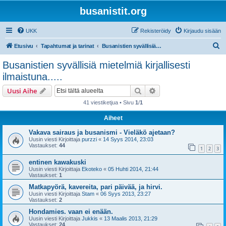
busanistit.org
UKK
Rekisteröidy
Kirjaudu sisään
E
Etusivu
Tapahtumat ja tarinat
Busanistien syvällisiä mietelmiä kirjallisesti ilmaistuna.....
t
Busanistien syvällisiä mietelmiä kirjallisesti
s
ilmaistuna.....
i
Etsi
Tarkennettu haku
Uusi Aihe
41 viestiketjua • Sivu
1
/
1
Aiheet
Vakava sairaus ja busanismi - Vieläkö ajetaan?
Uusin viesti Kirjoittaja
purzzi
«
14 Syys 2014, 23:03
Vastaukset:
44
1
2
3
entinen kawakuski
Uusin viesti Kirjoittaja
Ekoteko
«
05 Huhti 2014, 21:44
Vastaukset:
1
Matkapyörä, kavereita, pari päivää, ja hirvi.
Uusin viesti Kirjoittaja
Stam
«
06 Syys 2013, 23:27
Vastaukset:
2
Hondamies. vaan ei enään.
Uusin viesti Kirjoittaja
Jukkis
«
13 Maalis 2013, 21:29
Vastaukset:
24