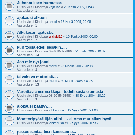
Juhannuksen hurmassa
Uusin viesti Kirjoittaja
kajbusa
«
23 Kesä 2005, 11:43
Vastaukset:
1
ajokausi alkuun
Uusin viesti Kirjoittaja
akseli
«
16 Kesä 2005, 22:08
Vastaukset:
1
Alkukesän ajatusta...
Uusin viesti Kirjoittaja
waiski10
«
13 Touko 2005, 00:00
Vastaukset:
7
kun tossa edellisesäkin.....
Uusin viesti Kirjoittaja
67-1085397860
«
21 Huhti 2005, 10:39
Vastaukset:
13
Jos mie nyt jottai
Uusin viesti Kirjoittaja
martti
«
23 Maalis 2005, 20:08
Vastaukset:
3
talvehtiva motoristi....
Uusin viesti Kirjoittaja
martti
«
20 Maalis 2005, 00:28
Vastaukset:
13
Varoittavia esimerkkejä - todellisesta elämästä
Uusin viesti Kirjoittaja
98-1085415583
«
30 Syys 2004, 10:20
Vastaukset:
3
ajokausi päättyy....
Uusin viesti Kirjoittaja
jokkebusa
«
19 Syys 2004, 21:06
Moottoripyöräilijän alibi... - ei oma mut aikas hyvä....
Uusin viesti Kirjoittaja
jokkebusa
«
02 Syys 2004, 10:36
jessus sentää teen kanssanne...