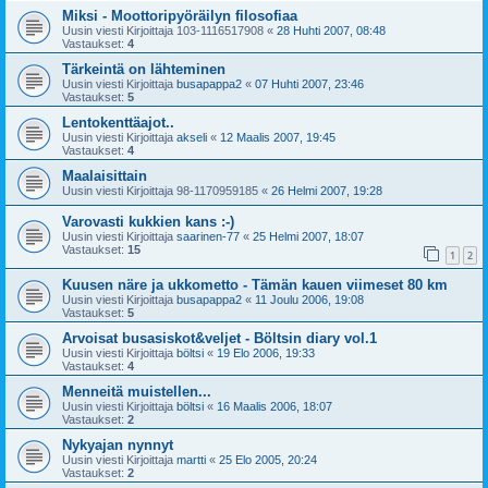
Miksi - Moottoripyöräilyn filosofiaa
Uusin viesti Kirjoittaja
103-1116517908
«
28 Huhti 2007, 08:48
Vastaukset:
4
Tärkeintä on lähteminen
Uusin viesti Kirjoittaja
busapappa2
«
07 Huhti 2007, 23:46
Vastaukset:
5
Lentokenttäajot..
Uusin viesti Kirjoittaja
akseli
«
12 Maalis 2007, 19:45
Vastaukset:
4
Maalaisittain
Uusin viesti Kirjoittaja
98-1170959185
«
26 Helmi 2007, 19:28
Varovasti kukkien kans :-)
Uusin viesti Kirjoittaja
saarinen-77
«
25 Helmi 2007, 18:07
Vastaukset:
15
1
2
Kuusen näre ja ukkometto - Tämän kauen viimeset 80 km
Uusin viesti Kirjoittaja
busapappa2
«
11 Joulu 2006, 19:08
Vastaukset:
5
Arvoisat busasiskot&veljet - Böltsin diary vol.1
Uusin viesti Kirjoittaja
böltsi
«
19 Elo 2006, 19:33
Vastaukset:
4
Menneitä muistellen...
Uusin viesti Kirjoittaja
böltsi
«
16 Maalis 2006, 18:07
Vastaukset:
2
Nykyajan nynnyt
Uusin viesti Kirjoittaja
martti
«
25 Elo 2005, 20:24
Vastaukset:
2