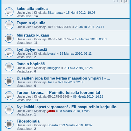
1
2
kokolailla potkua
Uusin viesti Kirjoittaja
Sika-nauta
«
15 Huhti 2012, 19:08
Vastaukset:
14
Tapanin ajelulla
Uusin viesti Kirjoittaja
109-1306698307
«
26 Joulu 2011, 23:41
Muistaako kukaan
Uusin viesti Kirjoittaja
107-1274162792
«
19 Marras 2010, 03:31
Vastaukset:
11
Lyöttäytymisestä
Uusin viesti Kirjoittaja
b-ossi
«
18 Marras 2010, 01:11
Vastaukset:
2
Jottain höpinää
Uusin viesti Kirjoittaja
snuggles
«
20 Loka 2010, 13:24
Vastaukset:
6
Busaillen jopa kolme kertaa maapallon ympäri ! - ...
Uusin viesti Kirjoittaja
Tase
«
02 Elo 2010, 22:53
Vastaukset:
6
Turbon kirous... - Poimittu toiselta foorumilta!
Uusin viesti Kirjoittaja
65-1275469948
«
06 Heinä 2010, 14:18
Vastaukset:
13
Nyt kaikki lapset virpomaan! - Eli naapureihin kerjuulle.
Uusin viesti Kirjoittaja
jarim
«
28 Maalis 2010, 17:05
Vastaukset:
1
Filosofointia
Uusin viesti Kirjoittaja
Dösällä
«
23 Maalis 2010, 18:02
Vastaukset:
2