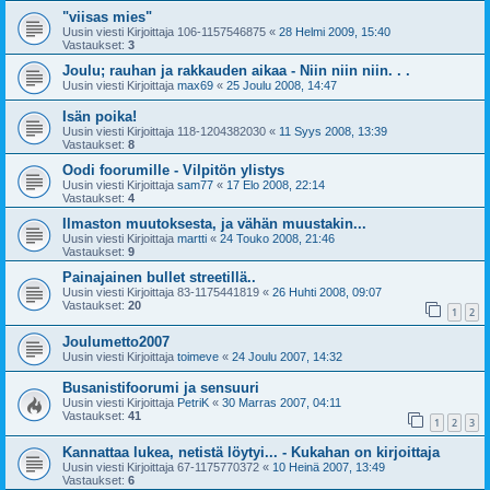
"viisas mies"
Uusin viesti Kirjoittaja
106-1157546875
«
28 Helmi 2009, 15:40
Vastaukset:
3
Joulu; rauhan ja rakkauden aikaa - Niin niin niin. . .
Uusin viesti Kirjoittaja
max69
«
25 Joulu 2008, 14:47
Isän poika!
Uusin viesti Kirjoittaja
118-1204382030
«
11 Syys 2008, 13:39
Vastaukset:
8
Oodi foorumille - Vilpitön ylistys
Uusin viesti Kirjoittaja
sam77
«
17 Elo 2008, 22:14
Vastaukset:
4
Ilmaston muutoksesta, ja vähän muustakin...
Uusin viesti Kirjoittaja
martti
«
24 Touko 2008, 21:46
Vastaukset:
9
Painajainen bullet streetillä..
Uusin viesti Kirjoittaja
83-1175441819
«
26 Huhti 2008, 09:07
Vastaukset:
20
1
2
Joulumetto2007
Uusin viesti Kirjoittaja
toimeve
«
24 Joulu 2007, 14:32
Busanistifoorumi ja sensuuri
Uusin viesti Kirjoittaja
PetriK
«
30 Marras 2007, 04:11
Vastaukset:
41
1
2
3
Kannattaa lukea, netistä löytyi... - Kukahan on kirjoittaja
Uusin viesti Kirjoittaja
67-1175770372
«
10 Heinä 2007, 13:49
Vastaukset:
6