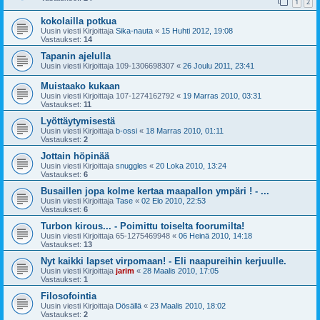
1
2
kokolailla potkua
Uusin viesti Kirjoittaja
Sika-nauta
«
15 Huhti 2012, 19:08
Vastaukset:
14
Tapanin ajelulla
Uusin viesti Kirjoittaja
109-1306698307
«
26 Joulu 2011, 23:41
Muistaako kukaan
Uusin viesti Kirjoittaja
107-1274162792
«
19 Marras 2010, 03:31
Vastaukset:
11
Lyöttäytymisestä
Uusin viesti Kirjoittaja
b-ossi
«
18 Marras 2010, 01:11
Vastaukset:
2
Jottain höpinää
Uusin viesti Kirjoittaja
snuggles
«
20 Loka 2010, 13:24
Vastaukset:
6
Busaillen jopa kolme kertaa maapallon ympäri ! - ...
Uusin viesti Kirjoittaja
Tase
«
02 Elo 2010, 22:53
Vastaukset:
6
Turbon kirous... - Poimittu toiselta foorumilta!
Uusin viesti Kirjoittaja
65-1275469948
«
06 Heinä 2010, 14:18
Vastaukset:
13
Nyt kaikki lapset virpomaan! - Eli naapureihin kerjuulle.
Uusin viesti Kirjoittaja
jarim
«
28 Maalis 2010, 17:05
Vastaukset:
1
Filosofointia
Uusin viesti Kirjoittaja
Dösällä
«
23 Maalis 2010, 18:02
Vastaukset:
2