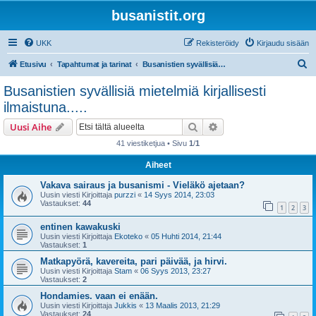
busanistit.org
UKK
Rekisteröidy
Kirjaudu sisään
E
Etusivu
Tapahtumat ja tarinat
Busanistien syvällisiä mietelmiä kirjallisesti ilmaistuna.....
t
Busanistien syvällisiä mietelmiä kirjallisesti
s
ilmaistuna.....
i
Etsi
Tarkennettu haku
Uusi Aihe
41 viestiketjua • Sivu
1
/
1
Aiheet
Vakava sairaus ja busanismi - Vieläkö ajetaan?
Uusin viesti Kirjoittaja
purzzi
«
14 Syys 2014, 23:03
Vastaukset:
44
1
2
3
entinen kawakuski
Uusin viesti Kirjoittaja
Ekoteko
«
05 Huhti 2014, 21:44
Vastaukset:
1
Matkapyörä, kavereita, pari päivää, ja hirvi.
Uusin viesti Kirjoittaja
Stam
«
06 Syys 2013, 23:27
Vastaukset:
2
Hondamies. vaan ei enään.
Uusin viesti Kirjoittaja
Jukkis
«
13 Maalis 2013, 21:29
Vastaukset:
24