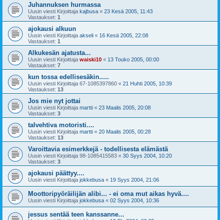
Juhannuksen hurmassa
Uusin viesti Kirjoittaja
kajbusa
«
23 Kesä 2005, 11:43
Vastaukset:
1
ajokausi alkuun
Uusin viesti Kirjoittaja
akseli
«
16 Kesä 2005, 22:08
Vastaukset:
1
Alkukesän ajatusta...
Uusin viesti Kirjoittaja
waiski10
«
13 Touko 2005, 00:00
Vastaukset:
7
kun tossa edellisesäkin.....
Uusin viesti Kirjoittaja
67-1085397860
«
21 Huhti 2005, 10:39
Vastaukset:
13
Jos mie nyt jottai
Uusin viesti Kirjoittaja
martti
«
23 Maalis 2005, 20:08
Vastaukset:
3
talvehtiva motoristi....
Uusin viesti Kirjoittaja
martti
«
20 Maalis 2005, 00:28
Vastaukset:
13
Varoittavia esimerkkejä - todellisesta elämästä
Uusin viesti Kirjoittaja
98-1085415583
«
30 Syys 2004, 10:20
Vastaukset:
3
ajokausi päättyy....
Uusin viesti Kirjoittaja
jokkebusa
«
19 Syys 2004, 21:06
Moottoripyöräilijän alibi... - ei oma mut aikas hyvä....
Uusin viesti Kirjoittaja
jokkebusa
«
02 Syys 2004, 10:36
jessus sentää teen kanssanne...