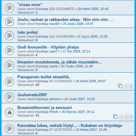
"viisas mies"
Uusin viesti Kirjoittaja
106-1157546875
«
28 Helmi 2009, 15:40
Vastaukset:
3
Joulu; rauhan ja rakkauden aikaa - Niin niin niin. . .
Uusin viesti Kirjoittaja
max69
«
25 Joulu 2008, 14:47
Isän poika!
Uusin viesti Kirjoittaja
118-1204382030
«
11 Syys 2008, 13:39
Vastaukset:
8
Oodi foorumille - Vilpitön ylistys
Uusin viesti Kirjoittaja
sam77
«
17 Elo 2008, 22:14
Vastaukset:
4
Ilmaston muutoksesta, ja vähän muustakin...
Uusin viesti Kirjoittaja
martti
«
24 Touko 2008, 21:46
Vastaukset:
9
Painajainen bullet streetillä..
Uusin viesti Kirjoittaja
83-1175441819
«
26 Huhti 2008, 09:07
Vastaukset:
20
1
2
Joulumetto2007
Uusin viesti Kirjoittaja
toimeve
«
24 Joulu 2007, 14:32
Busanistifoorumi ja sensuuri
Uusin viesti Kirjoittaja
PetriK
«
30 Marras 2007, 04:11
Vastaukset:
41
1
2
3
Kannattaa lukea, netistä löytyi... - Kukahan on kirjoittaja
Uusin viesti Kirjoittaja
67-1175770372
«
10 Heinä 2007, 13:49
Vastaukset:
6