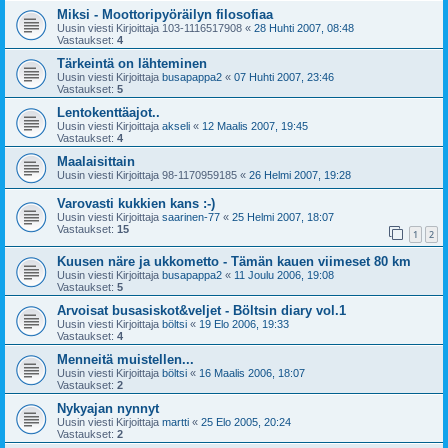
Miksi - Moottoripyöräilyn filosofiaa
Uusin viesti Kirjoittaja
103-1116517908
«
28 Huhti 2007, 08:48
Vastaukset:
4
Tärkeintä on lähteminen
Uusin viesti Kirjoittaja
busapappa2
«
07 Huhti 2007, 23:46
Vastaukset:
5
Lentokenttäajot..
Uusin viesti Kirjoittaja
akseli
«
12 Maalis 2007, 19:45
Vastaukset:
4
Maalaisittain
Uusin viesti Kirjoittaja
98-1170959185
«
26 Helmi 2007, 19:28
Varovasti kukkien kans :-)
Uusin viesti Kirjoittaja
saarinen-77
«
25 Helmi 2007, 18:07
Vastaukset:
15
1
2
Kuusen näre ja ukkometto - Tämän kauen viimeset 80 km
Uusin viesti Kirjoittaja
busapappa2
«
11 Joulu 2006, 19:08
Vastaukset:
5
Arvoisat busasiskot&veljet - Böltsin diary vol.1
Uusin viesti Kirjoittaja
böltsi
«
19 Elo 2006, 19:33
Vastaukset:
4
Menneitä muistellen...
Uusin viesti Kirjoittaja
böltsi
«
16 Maalis 2006, 18:07
Vastaukset:
2
Nykyajan nynnyt
Uusin viesti Kirjoittaja
martti
«
25 Elo 2005, 20:24
Vastaukset:
2