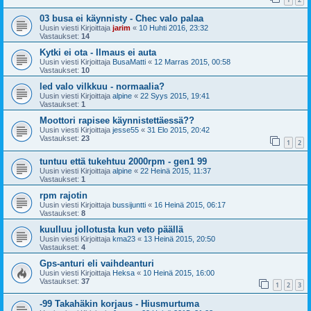
03 busa ei käynnisty - Chec valo palaa
Uusin viesti Kirjoittaja
jarim
«
10 Huhti 2016, 23:32
Vastaukset:
14
Kytki ei ota - Ilmaus ei auta
Uusin viesti Kirjoittaja
BusaMatti
«
12 Marras 2015, 00:58
Vastaukset:
10
led valo vilkkuu - normaalia?
Uusin viesti Kirjoittaja
alpine
«
22 Syys 2015, 19:41
Vastaukset:
1
Moottori rapisee käynnistettäessä??
Uusin viesti Kirjoittaja
jesse55
«
31 Elo 2015, 20:42
Vastaukset:
23
1
2
tuntuu että tukehtuu 2000rpm - gen1 99
Uusin viesti Kirjoittaja
alpine
«
22 Heinä 2015, 11:37
Vastaukset:
1
rpm rajotin
Uusin viesti Kirjoittaja
bussijuntti
«
16 Heinä 2015, 06:17
Vastaukset:
8
kuulluu jollotusta kun veto päällä
Uusin viesti Kirjoittaja
kma23
«
13 Heinä 2015, 20:50
Vastaukset:
4
Gps-anturi eli vaihdeanturi
Uusin viesti Kirjoittaja
Heksa
«
10 Heinä 2015, 16:00
Vastaukset:
37
1
2
3
-99 Takahäkin korjaus - Hiusmurtuma