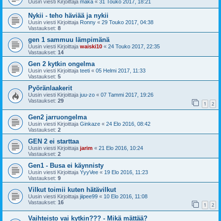
Uusin viesti Kirjoittaja
maka
«
31 Touko 2017, 18:21
Nykii - teho häviää ja nykii
Uusin viesti Kirjoittaja
Ronny
«
29 Touko 2017, 04:38
Vastaukset:
8
gen 1 sammuu lämpimänä
Uusin viesti Kirjoittaja
waiski10
«
24 Touko 2017, 22:35
Vastaukset:
14
Gen 2 kytkin ongelma
Uusin viesti Kirjoittaja
teeti
«
05 Helmi 2017, 11:33
Vastaukset:
5
Pyöränlaakerit
Uusin viesti Kirjoittaja
juu-zo
«
07 Tammi 2017, 19:26
Vastaukset:
29
1
2
Gen2 jarruongelma
Uusin viesti Kirjoittaja
Ginkaze
«
24 Elo 2016, 08:42
Vastaukset:
2
GEN 2 ei starttaa
Uusin viesti Kirjoittaja
jarim
«
21 Elo 2016, 10:24
Vastaukset:
2
Gen1 - Busa ei käynnisty
Uusin viesti Kirjoittaja
YyyVee
«
19 Elo 2016, 11:23
Vastaukset:
9
Vilkut toimii kuten hätävilkut
Uusin viesti Kirjoittaja
jiipee99
«
10 Elo 2016, 11:08
Vastaukset:
16
1
2
Vaihteisto vai kytkin??? - Mikä mättää?