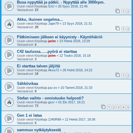
Busa nypyttää ja pätkii. - Nypyttää alle 3000rpm.
Uusin viesti Kirjoittaja
SJU
«
20 Syys 2018, 21:46
Vastaukset:
23
1
2
Akku, ikuinen ongelma...
Uusin viesti Kirjoittaja
Jape79
«
13 Syys 2018, 21:31
Vastaukset:
28
1
2
Pätkimiseen jälkeen ei käyynisty - Käyntihäiriö
Uusin viesti Kirjoittaja
jarim
«
23 Heinä 2018, 13:29
Vastaukset:
6
C42 taulussa......pyörä ei starttaa
Uusin viesti Kirjoittaja
jarim
«
12 Touko 2018, 15:18
Vastaukset:
3
Ei starttaa talven jäljiltä
Uusin viesti Kirjoittaja
Aksu72
«
26 Huhti 2018, 14:22
Vastaukset:
18
1
2
Sähkövikaa
Uusin viesti Kirjoittaja
juu-zo
«
10 Tammi 2018, 21:33
Vastaukset:
8
Stefan vaihto - onnistuuko helposti?
Uusin viesti Kirjoittaja
gsxr
«
01 Elo 2017, 16:21
Vastaukset:
73
1
2
3
4
5
Gen 1 ei lataa
Uusin viesti Kirjoittaja
1340R86
«
12 Heinä 2017, 18:36
Vastaukset:
5
sammuu nytkäytyksestä