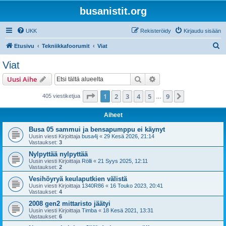
busanistit.org
UKK
Rekisteröidy
Kirjaudu sisään
E
Etusivu
Tekniikkafoorumit
Viat
t
Viat
s
Etsi
Tarkennettu haku
Uusi Aihe
i
Sivu
1
/
9
1
2
3
4
5
9
Seuraava
405 viestiketjua
…
Aiheet
Busa 05 sammui ja bensapumppu ei käynyt
Uusin viesti Kirjoittaja
busa4j
«
29 Kesä 2026, 21:14
Vastaukset:
3
Nylpyttää nylpyttää
Uusin viesti Kirjoittaja
Rölli
«
21 Syys 2025, 12:11
Vastaukset:
2
Vesihöyryä keulaputkien välistä
Uusin viesti Kirjoittaja
1340R86
«
16 Touko 2023, 20:41
Vastaukset:
4
2008 gen2 mittaristo jäätyi
Uusin viesti Kirjoittaja
Timba
«
18 Kesä 2021, 13:31
Vastaukset:
6