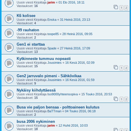
Uusin viesti Kirjoittaja
jarim
«
01 Elo 2016, 18:11
Vastaukset:
16
1
2
K6 kolisee
Uusin viesti Kirjoittaja
Enska
«
31 Heinä 2016, 23:13
Vastaukset:
4
-99 rauhaton
Uusin viesti Kirjoittaja
toope85
«
28 Heinä 2016, 09:05
Vastaukset:
2
Gen1 ei starttaa
Uusin viesti Kirjoittaja
Spade
«
27 Heinä 2016, 17:09
Vastaukset:
13
Kytkinneste tummuu nopeasti
Uusin viesti Kirjoittaja
Jousimies
«
16 Kesä 2016, 02:09
Vastaukset:
15
1
2
Gen2 jarruvalo pimeni - Sähkövikaa
Uusin viesti Kirjoittaja
Jousimies
«
16 Kesä 2016, 01:59
Vastaukset:
9
Nykäisy kiihdyttäessä
Uusin viesti Kirjoittaja
Iso9000yhteensopiva
«
15 Touko 2016, 20:53
Vastaukset:
15
1
2
Busa vie paljon bensaa - polttoaineen kulutus
Uusin viesti Kirjoittaja
BaTTman
«
04 Touko 2016, 06:18
Vastaukset:
2
busa 2006 nykiminen
Uusin viesti Kirjoittaja
jarim
«
12 Huhti 2016, 10:03
Vastaukset:
18
1
2