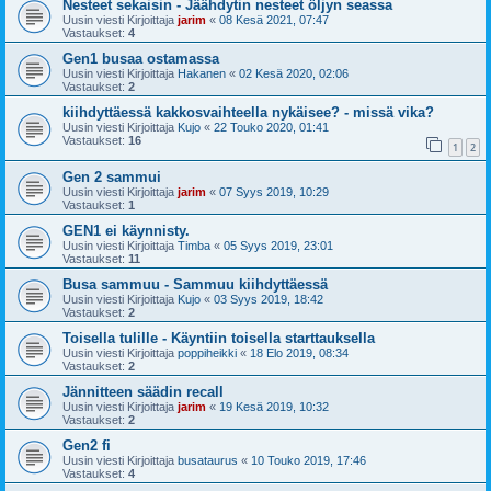
Nesteet sekaisin - Jäähdytin nesteet öljyn seassa
Uusin viesti Kirjoittaja
jarim
«
08 Kesä 2021, 07:47
Vastaukset:
4
Gen1 busaa ostamassa
Uusin viesti Kirjoittaja
Hakanen
«
02 Kesä 2020, 02:06
Vastaukset:
2
kiihdyttäessä kakkosvaihteella nykäisee? - missä vika?
Uusin viesti Kirjoittaja
Kujo
«
22 Touko 2020, 01:41
Vastaukset:
16
1
2
Gen 2 sammui
Uusin viesti Kirjoittaja
jarim
«
07 Syys 2019, 10:29
Vastaukset:
1
GEN1 ei käynnisty.
Uusin viesti Kirjoittaja
Timba
«
05 Syys 2019, 23:01
Vastaukset:
11
Busa sammuu - Sammuu kiihdyttäessä
Uusin viesti Kirjoittaja
Kujo
«
03 Syys 2019, 18:42
Vastaukset:
2
Toisella tulille - Käyntiin toisella starttauksella
Uusin viesti Kirjoittaja
poppiheikki
«
18 Elo 2019, 08:34
Vastaukset:
2
Jännitteen säädin recall
Uusin viesti Kirjoittaja
jarim
«
19 Kesä 2019, 10:32
Vastaukset:
2
Gen2 fi
Uusin viesti Kirjoittaja
busataurus
«
10 Touko 2019, 17:46
Vastaukset:
4