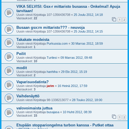
VIKA SELVISI: Gsx-r mittaristo busassa - Onkelma!! Apuja
tarvitaan!
Uusin viesti Kirjoittaja
107-1356436708
«
25 Joulu 2012, 14:18
Vastaukset:
22
1
2
Busaan gsx:rn mittaristo??? - neuvoja
Uusin viesti Kirjoittaja
107-1356436708
«
25 Joulu 2012, 14:15
Takakate modeista
Uusin viesti Kirjoittaja
Purkuosia.com
«
30 Marras 2012, 18:59
Vastaukset:
1
Peilit
Uusin viesti Kirjoittaja
Turtlesi
«
09 Marras 2012, 09:48
Vastaukset:
10
modit
Uusin viesti Kirjoittaja
hanhiha
«
29 Elo 2012, 15:19
Vastaukset:
2
Vaparisuodatinta?
Uusin viesti Kirjoittaja
jarim
«
16 Heinä 2012, 17:59
Vastaukset:
3
Vaihdenäyttö
Uusin viesti Kirjoittaja
98-1338213077
«
28 Touko 2012, 18:00
valovoimaista juttua
Uusin viesti Kirjoittaja
busajasa
«
10 Huhti 2012, 08:39
Vastaukset:
15
1
2
Etupään stoppariongelma turbon kanssa - Putket ottaa