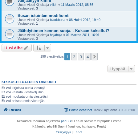
välijäähyyn kiinni
Uusin viesti Kirjoittaja
villeh
«
11 Maalis 2012, 08:56
Vastaukset:
3
Busan istuinten modifiointi
Uusin viesti Kirjoittaja
blackbusa
«
06 Helmi 2012, 19:40
Vastaukset:
1
Jäähdyttimen kennon suoja. - Kukaan kokeillut?
Uusin viesti Kirjoittaja
hajahuja
«
01 Marras 2011, 16:01
Vastaukset:
3
Uusi Aihe
1
2
3
4
Seuraava
199 viestiketjua
Hyppää
KESKUSTELUALUEEN OIKEUDET
Et voi
kirjoittaa uusia viestejä
Et voi
vastata viestiketjuihin
Et voi
muokata omia viestejäsi
Et voi
poistaa omia viestejäsi
Etusivu
Poista evästeet
Kaikki ajat ovat
UTC+03:00
Keskustelufoorumin ohjelmisto
phpBB
® Forum Software © phpBB Limited
Käännös: phpBB Suomi (lurttinen, harritapio, Pettis)
Yksityisyys
|
Ehdot