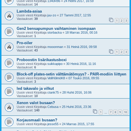
Uusin viesti Kirjoittaja
1340R86
«
24 Helmi 2017, 16:59
Vastaukset:
14
Lambda-asiaa
Uusin viesti Kirjoittaja
juu-zo
«
27 Tammi 2017, 12:55
Vastaukset:
39
1
2
3
Gen2 bensapumpun vaihtaminen isompaan
Uusin viesti Kirjoittaja
storbacka
«
18 Marras 2016, 00:16
Vastaukset:
1
Pro-oiler
Uusin viesti Kirjoittaja
mooonman
«
31 Heinä 2016, 09:58
Vastaukset:
43
1
2
3
Proboostin lisärikastusboxi
Uusin viesti Kirjoittaja
suikkapipo
«
30 Heinä 2016, 11:16
Vastaukset:
6
Block-off plates-setin välttämätömyys? - PAIR-modiin liittyen
Uusin viesti Kirjoittaja
VeliHölmöK8
«
07 Touko 2016, 09:55
Vastaukset:
3
led takavalo ja vilkut
Uusin viesti Kirjoittaja
ctank75
«
28 Huhti 2016, 16:06
Vastaukset:
10
Xenon valot busaan?
Uusin viesti Kirjoittaja
Cebusa
«
25 Huhti 2016, 23:36
Vastaukset:
140
1
7
8
9
10
…
Korjausmaali busaan?
Uusin viesti Kirjoittaja
jesse55
«
24 Marras 2015, 17:55