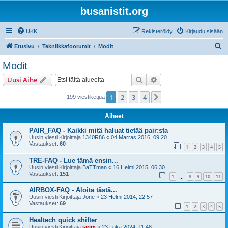
busanistit.org
UKK
Rekisteröidy
Kirjaudu sisään
E
Etusivu
Tekniikkafoorumit
Modit
t
Modit
s
Etsi
Tarkennettu haku
Uusi Aihe
i
1
2
3
4
Seuraava
199 viestiketjua
Aiheet
PAIR_FAQ - Kaikki mitä haluat tietää pair:sta
Uusin viesti Kirjoittaja
1340R86
«
04 Marras 2016, 09:20
Vastaukset:
60
1
2
3
4
5
TRE-FAQ - Lue tämä ensin...
Uusin viesti Kirjoittaja
BaTTman
«
16 Helmi 2015, 06:30
Vastaukset:
151
1
8
9
10
11
…
AIRBOX-FAQ - Aloita tästä...
Uusin viesti Kirjoittaja
Jone
«
23 Helmi 2014, 22:57
Vastaukset:
69
1
2
3
4
5
Healtech quick shifter
Uusin viesti Kirjoittaja
jarim
«
23 Loka 2024, 11:48