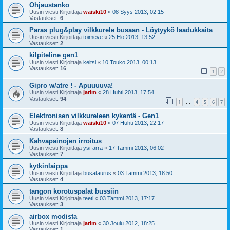
Ohjaustanko
Uusin viesti Kirjoittaja
waiski10
«
08 Syys 2013, 02:15
Vastaukset:
6
Paras plug&play vilkkurele busaan - Löytyykö laadukkaita
Uusin viesti Kirjoittaja
toimeve
«
25 Elo 2013, 13:52
Vastaukset:
2
kilpiteline gen1
Uusin viesti Kirjoittaja
keitsi
«
10 Touko 2013, 00:13
Vastaukset:
16
1
2
Gipro w/atre ! - Apuuuuva!
Uusin viesti Kirjoittaja
jarim
«
28 Huhti 2013, 17:54
Vastaukset:
94
1
4
5
6
7
…
Elektronisen vilkkureleen kykentä - Gen1
Uusin viesti Kirjoittaja
waiski10
«
07 Huhti 2013, 22:17
Vastaukset:
8
Kahvapainojen irroitus
Uusin viesti Kirjoittaja
ysi-ärrä
«
17 Tammi 2013, 06:02
Vastaukset:
7
kytkinlaippa
Uusin viesti Kirjoittaja
busataurus
«
03 Tammi 2013, 18:50
Vastaukset:
4
tangon korotuspalat bussiin
Uusin viesti Kirjoittaja
teeti
«
03 Tammi 2013, 17:17
Vastaukset:
3
airbox modista
Uusin viesti Kirjoittaja
jarim
«
30 Joulu 2012, 18:25
Vastaukset:
1