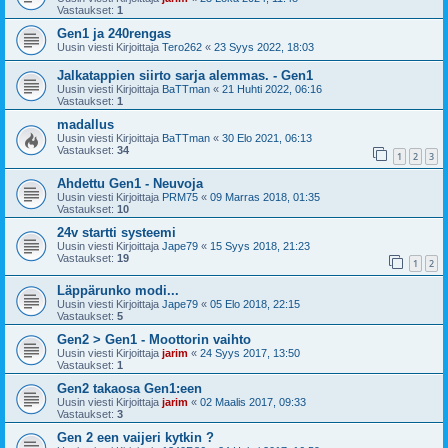
Vastaukset:
1
Gen1 ja 240rengas
Uusin viesti Kirjoittaja
Tero262
«
23 Syys 2022, 18:03
Jalkatappien siirto sarja alemmas. - Gen1
Uusin viesti Kirjoittaja
BaTTman
«
21 Huhti 2022, 06:16
Vastaukset:
1
madallus
Uusin viesti Kirjoittaja
BaTTman
«
30 Elo 2021, 06:13
Vastaukset:
34
1
2
3
Ahdettu Gen1 - Neuvoja
Uusin viesti Kirjoittaja
PRM75
«
09 Marras 2018, 01:35
Vastaukset:
10
24v startti systeemi
Uusin viesti Kirjoittaja
Jape79
«
15 Syys 2018, 21:23
Vastaukset:
19
1
2
Läppärunko modi...
Uusin viesti Kirjoittaja
Jape79
«
05 Elo 2018, 22:15
Vastaukset:
5
Gen2 > Gen1 - Moottorin vaihto
Uusin viesti Kirjoittaja
jarim
«
24 Syys 2017, 13:50
Vastaukset:
1
Gen2 takaosa Gen1:een
Uusin viesti Kirjoittaja
jarim
«
02 Maalis 2017, 09:33
Vastaukset:
3
Gen 2 een vaijeri kytkin ?