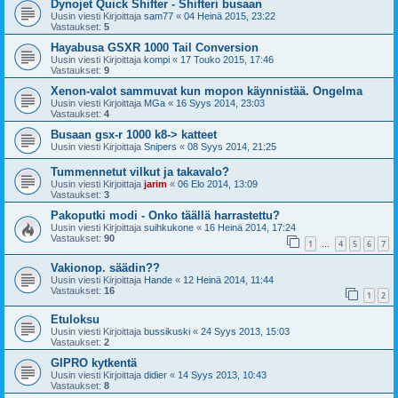
Dynojet Quick Shifter - Shifteri busaan
Uusin viesti Kirjoittaja
sam77
«
04 Heinä 2015, 23:22
Vastaukset:
5
Hayabusa GSXR 1000 Tail Conversion
Uusin viesti Kirjoittaja
kompi
«
17 Touko 2015, 17:46
Vastaukset:
9
Xenon-valot sammuvat kun mopon käynnistää. Ongelma
Uusin viesti Kirjoittaja
MGa
«
16 Syys 2014, 23:03
Vastaukset:
4
Busaan gsx-r 1000 k8-> katteet
Uusin viesti Kirjoittaja
Snipers
«
08 Syys 2014, 21:25
Tummennetut vilkut ja takavalo?
Uusin viesti Kirjoittaja
jarim
«
06 Elo 2014, 13:09
Vastaukset:
3
Pakoputki modi - Onko täällä harrastettu?
Uusin viesti Kirjoittaja
suihkukone
«
16 Heinä 2014, 17:24
Vastaukset:
90
1
4
5
6
7
…
Vakionop. säädin??
Uusin viesti Kirjoittaja
Hande
«
12 Heinä 2014, 11:44
Vastaukset:
16
1
2
Etuloksu
Uusin viesti Kirjoittaja
bussikuski
«
24 Syys 2013, 15:03
Vastaukset:
2
GIPRO kytkentä
Uusin viesti Kirjoittaja
didier
«
14 Syys 2013, 10:43
Vastaukset:
8