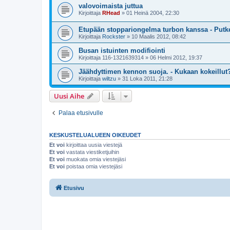
valovoimaista juttua
Kirjoittaja
RHead
»
01 Heinä 2004, 22:30
Etupään stoppariongelma turbon kanssa - Putket
Kirjoittaja
Rockster
»
10 Maalis 2012, 08:42
Busan istuinten modifiointi
Kirjoittaja
116-1321639314
»
06 Helmi 2012, 19:37
Jäähdyttimen kennon suoja. - Kukaan kokeillut
Kirjoittaja
wiltzu
»
31 Loka 2011, 21:28
Uusi Aihe
Palaa etusivulle
KESKUSTELUALUEEN OIKEUDET
Et voi
kirjoittaa uusia viestejä
Et voi
vastata viestiketjuihin
Et voi
muokata omia viestejäsi
Et voi
poistaa omia viestejäsi
Etusivu