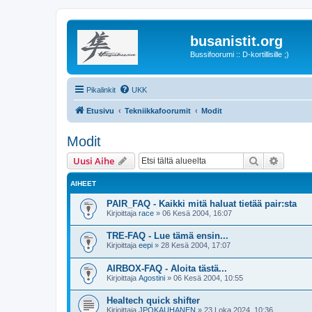
busanistit.org
Bussifoorumi :: D-kortillisille ;)
Pikalinkit
UKK
Etusivu
Tekniikkafoorumit
Modit
Modit
Etsi
Tarken
Uusi Aihe
AIHEET
PAIR_FAQ - Kaikki mitä haluat tietää pair:sta
Kirjoittaja
race
»
06 Kesä 2004, 16:07
TRE-FAQ - Lue tämä ensin...
Kirjoittaja
eepi
»
28 Kesä 2004, 17:07
AIRBOX-FAQ - Aloita tästä...
Kirjoittaja
Agostini
»
06 Kesä 2004, 10:55
Healtech quick shifter
Kirjoittaja
JPOKAUHANEN
»
23 Loka 2024, 10:36