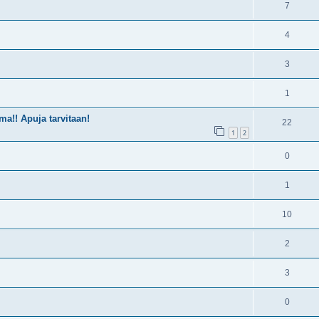
7
4
3
1
ma!! Apuja tarvitaan!
22
1
2
0
1
10
2
3
0