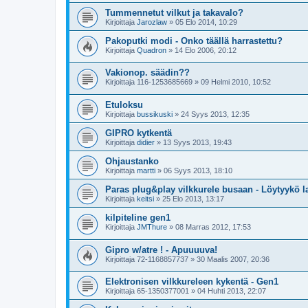
Tummennetut vilkut ja takavalo?
Kirjoittaja
Jarozlaw
»
05 Elo 2014, 10:29
Pakoputki modi - Onko täällä harrastettu?
Kirjoittaja
Quadron
»
14 Elo 2006, 20:12
Vakionop. säädin??
Kirjoittaja
116-1253685669
»
09 Helmi 2010, 10:52
Etuloksu
Kirjoittaja
bussikuski
»
24 Syys 2013, 12:35
GIPRO kytkentä
Kirjoittaja
didier
»
13 Syys 2013, 19:43
Ohjaustanko
Kirjoittaja
martti
»
06 Syys 2013, 18:10
Paras plug&play vilkkurele busaan - Löytyykö l
Kirjoittaja
keitsi
»
25 Elo 2013, 13:17
kilpiteline gen1
Kirjoittaja
JMThure
»
08 Marras 2012, 17:53
Gipro w/atre ! - Apuuuuva!
Kirjoittaja
72-1168857737
»
30 Maalis 2007, 20:36
Elektronisen vilkkureleen kykentä - Gen1
Kirjoittaja
65-1350377001
»
04 Huhti 2013, 22:07