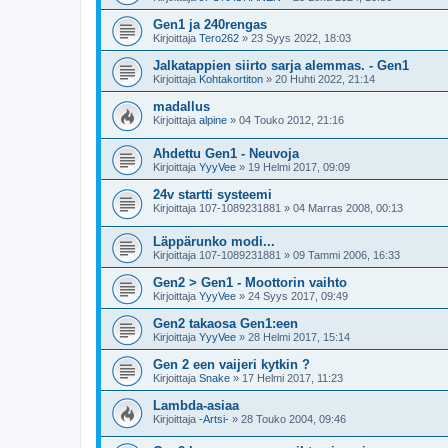
Gen1 ja 240rengas
Kirjoittaja
Tero262
»
23 Syys 2022, 18:03
Jalkatappien siirto sarja alemmas. - Gen1
Kirjoittaja
Kohtakortiton
»
20 Huhti 2022, 21:14
madallus
Kirjoittaja
alpine
»
04 Touko 2012, 21:16
Ahdettu Gen1 - Neuvoja
Kirjoittaja
YyyVee
»
19 Helmi 2017, 09:09
24v startti systeemi
Kirjoittaja
107-1089231881
»
04 Marras 2008, 00:13
Läppärunko modi...
Kirjoittaja
107-1089231881
»
09 Tammi 2006, 16:33
Gen2 > Gen1 - Moottorin vaihto
Kirjoittaja
YyyVee
»
24 Syys 2017, 09:49
Gen2 takaosa Gen1:een
Kirjoittaja
YyyVee
»
28 Helmi 2017, 15:14
Gen 2 een vaijeri kytkin ?
Kirjoittaja
Snake
»
17 Helmi 2017, 11:23
Lambda-asiaa
Kirjoittaja
-Artsi-
»
28 Touko 2004, 09:46