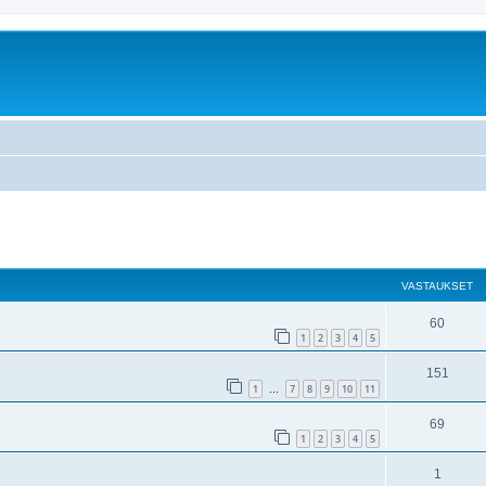
nettu haku
VASTAUKSET
60
1
2
3
4
5
151
1
7
8
9
10
11
…
69
1
2
3
4
5
1