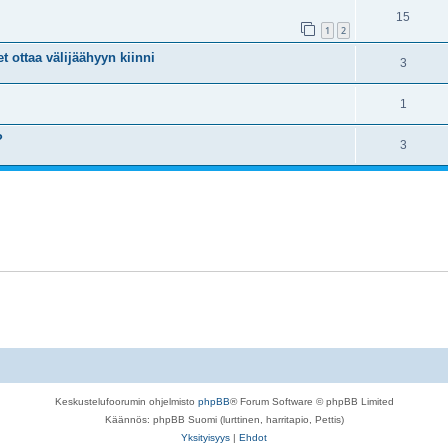
15
1
2
 ottaa välijäähyyn kiinni
3
1
?
3
Keskustelufoorumin ohjelmisto
phpBB
® Forum Software © phpBB Limited
Käännös: phpBB Suomi (lurttinen, harritapio, Pettis)
Yksityisyys
|
Ehdot