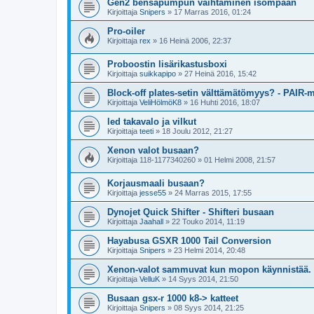
Gen2 bensapumpun vaihtaminen isompaan
Kirjoittaja
Snipers
»
17 Marras 2016, 01:24
Pro-oiler
Kirjoittaja
rex
»
16 Heinä 2006, 22:37
Proboostin lisärikastusboxi
Kirjoittaja
suikkapipo
»
27 Heinä 2016, 15:42
Block-off plates-setin välttämätömyys? - PAIR-m
Kirjoittaja
VeliHölmöK8
»
16 Huhti 2016, 18:07
led takavalo ja vilkut
Kirjoittaja
teeti
»
18 Joulu 2012, 21:27
Xenon valot busaan?
Kirjoittaja
118-1177340260
»
01 Helmi 2008, 21:57
Korjausmaali busaan?
Kirjoittaja
jesse55
»
24 Marras 2015, 17:55
Dynojet Quick Shifter - Shifteri busaan
Kirjoittaja
Jaahall
»
22 Touko 2014, 11:19
Hayabusa GSXR 1000 Tail Conversion
Kirjoittaja
Snipers
»
23 Helmi 2014, 20:48
Xenon-valot sammuvat kun mopon käynnistää.
Kirjoittaja
VelluK
»
14 Syys 2014, 21:50
Busaan gsx-r 1000 k8-> katteet
Kirjoittaja
Snipers
»
08 Syys 2014, 21:25