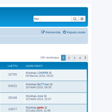
Etsi
Tarkennettu haku
Rekisteröidy
Kirjaudu sisään
1
2
3
4
Seuraava
199 viestiketjua
LUETTU
UUSIN VIESTI
Kirjoittaja
1340R86
32765
04 Marras 2016, 09:20
Kirjoittaja
BaTTman
54015
16 Helmi 2015, 06:30
Kirjoittaja
Jone
36348
23 Helmi 2014, 22:57
Kirjoittaja
jarim
14077
23 Loka 2024, 11:48