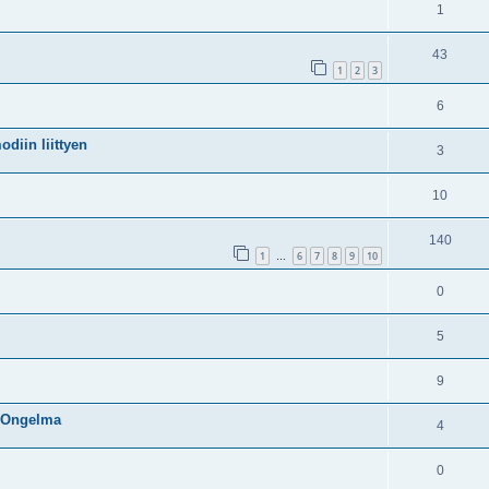
1
43
1
2
3
6
odiin liittyen
3
10
140
1
6
7
8
9
10
…
0
5
9
 Ongelma
4
0