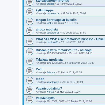
Kahvapainojen irroitus
Kirjoittaja
Stabiili
»
16 Tammi 2013, 13:22
kytkinlaippa
Kirjoittaja
busataurus
»
31 Joulu 2012, 00:09
tangon korotuspalat bussiin
Kirjoittaja
teeti
»
30 Joulu 2012, 10:56
airbox modista
Kirjoittaja
busataurus
»
30 Joulu 2012, 17:50
VIKA SELVISI: Gsx-r mittaristo busassa - Onkel
Kirjoittaja
Henkka83
»
27 Huhti 2011, 20:16
Busaan gsx:rn mittaristo??? - neuvoja
Kirjoittaja
107-1356436708
»
25 Joulu 2012, 14:15
Takakate modeista
Kirjoittaja
109-1268510473
»
30 Marras 2012, 15:17
Peilit
Kirjoittaja
Stibusa
»
11 Heinä 2012, 01:05
modit
Kirjoittaja
vasaloppet
»
29 Elo 2012, 13:24
Vaparisuodatinta?
Kirjoittaja
Hurtta
»
16 Heinä 2012, 10:44
Vaihdenäyttö
Kirjoittaja
98-1338213077
»
28 Touko 2012, 18:00