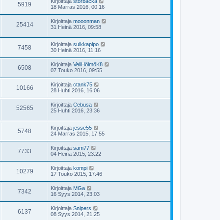
Kirjoittaja
storbacka
5919
18 Marras 2016, 00:16
Kirjoittaja
mooonman
25414
31 Heinä 2016, 09:58
Kirjoittaja
suikkapipo
7458
30 Heinä 2016, 11:16
Kirjoittaja
VeliHölmöK8
6508
07 Touko 2016, 09:55
Kirjoittaja
ctank75
10166
28 Huhti 2016, 16:06
Kirjoittaja
Cebusa
52565
25 Huhti 2016, 23:36
Kirjoittaja
jesse55
5748
24 Marras 2015, 17:55
Kirjoittaja
sam77
7733
04 Heinä 2015, 23:22
Kirjoittaja
kompi
10279
17 Touko 2015, 17:46
Kirjoittaja
MGa
7342
16 Syys 2014, 23:03
Kirjoittaja
Snipers
6137
08 Syys 2014, 21:25