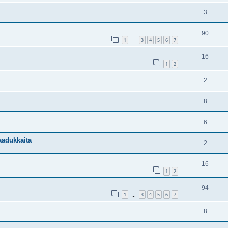
3
90
1
3
4
5
6
7
…
16
1
2
2
8
6
aadukkaita
2
16
1
2
94
1
3
4
5
6
7
…
8