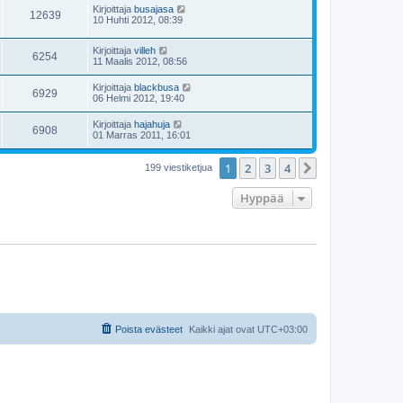
Kirjoittaja
busajasa
12639
10 Huhti 2012, 08:39
Kirjoittaja
villeh
6254
11 Maalis 2012, 08:56
Kirjoittaja
blackbusa
6929
06 Helmi 2012, 19:40
Kirjoittaja
hajahuja
6908
01 Marras 2011, 16:01
1
2
3
4
Seuraava
199 viestiketjua
Hyppää
Poista evästeet
Kaikki ajat ovat
UTC+03:00