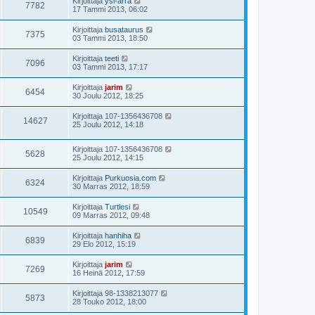
Kirjoittaja
ysi-ärrä
7782
17 Tammi 2013, 06:02
Kirjoittaja
busataurus
7375
03 Tammi 2013, 18:50
Kirjoittaja
teeti
7096
03 Tammi 2013, 17:17
Kirjoittaja
jarim
6454
30 Joulu 2012, 18:25
Kirjoittaja
107-1356436708
14627
25 Joulu 2012, 14:18
Kirjoittaja
107-1356436708
5628
25 Joulu 2012, 14:15
Kirjoittaja
Purkuosia.com
6324
30 Marras 2012, 18:59
Kirjoittaja
Turtlesi
10549
09 Marras 2012, 09:48
Kirjoittaja
hanhiha
6839
29 Elo 2012, 15:19
Kirjoittaja
jarim
7269
16 Heinä 2012, 17:59
Kirjoittaja
98-1338213077
5873
28 Touko 2012, 18:00