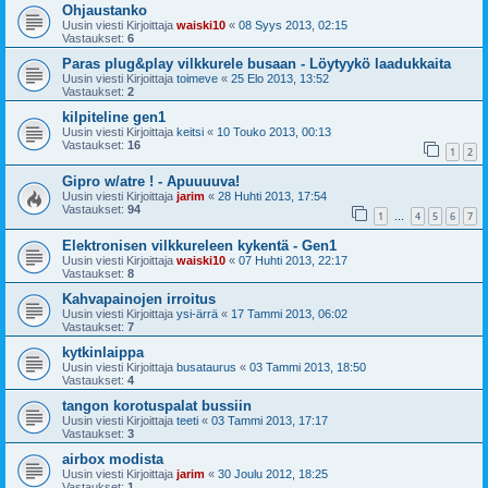
Ohjaustanko
Uusin viesti Kirjoittaja
waiski10
«
08 Syys 2013, 02:15
Vastaukset:
6
Paras plug&play vilkkurele busaan - Löytyykö laadukkaita
Uusin viesti Kirjoittaja
toimeve
«
25 Elo 2013, 13:52
Vastaukset:
2
kilpiteline gen1
Uusin viesti Kirjoittaja
keitsi
«
10 Touko 2013, 00:13
Vastaukset:
16
1
2
Gipro w/atre ! - Apuuuuva!
Uusin viesti Kirjoittaja
jarim
«
28 Huhti 2013, 17:54
Vastaukset:
94
1
4
5
6
7
…
Elektronisen vilkkureleen kykentä - Gen1
Uusin viesti Kirjoittaja
waiski10
«
07 Huhti 2013, 22:17
Vastaukset:
8
Kahvapainojen irroitus
Uusin viesti Kirjoittaja
ysi-ärrä
«
17 Tammi 2013, 06:02
Vastaukset:
7
kytkinlaippa
Uusin viesti Kirjoittaja
busataurus
«
03 Tammi 2013, 18:50
Vastaukset:
4
tangon korotuspalat bussiin
Uusin viesti Kirjoittaja
teeti
«
03 Tammi 2013, 17:17
Vastaukset:
3
airbox modista
Uusin viesti Kirjoittaja
jarim
«
30 Joulu 2012, 18:25
Vastaukset:
1