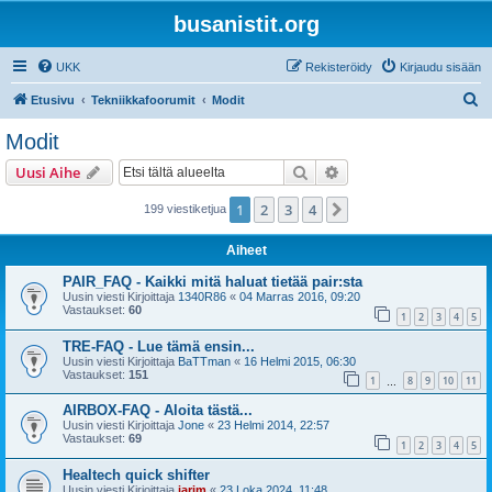
busanistit.org
UKK
Rekisteröidy
Kirjaudu sisään
E
Etusivu
Tekniikkafoorumit
Modit
t
Modit
s
Etsi
Tarkennettu haku
Uusi Aihe
i
1
2
3
4
Seuraava
199 viestiketjua
Aiheet
PAIR_FAQ - Kaikki mitä haluat tietää pair:sta
Uusin viesti Kirjoittaja
1340R86
«
04 Marras 2016, 09:20
Vastaukset:
60
1
2
3
4
5
TRE-FAQ - Lue tämä ensin...
Uusin viesti Kirjoittaja
BaTTman
«
16 Helmi 2015, 06:30
Vastaukset:
151
1
8
9
10
11
…
AIRBOX-FAQ - Aloita tästä...
Uusin viesti Kirjoittaja
Jone
«
23 Helmi 2014, 22:57
Vastaukset:
69
1
2
3
4
5
Healtech quick shifter
Uusin viesti Kirjoittaja
jarim
«
23 Loka 2024, 11:48