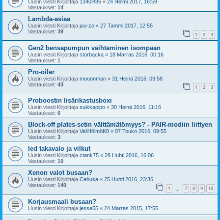
Uusin viesti Kirjoittaja
1340R86
«
24 Helmi 2017, 16:59
Vastaukset:
14
Lambda-asiaa
Uusin viesti Kirjoittaja
juu-zo
«
27 Tammi 2017, 12:55
Vastaukset:
39
1
2
3
Gen2 bensapumpun vaihtaminen isompaan
Uusin viesti Kirjoittaja
storbacka
«
18 Marras 2016, 00:16
Vastaukset:
1
Pro-oiler
Uusin viesti Kirjoittaja
mooonman
«
31 Heinä 2016, 09:58
Vastaukset:
43
1
2
3
Proboostin lisärikastusboxi
Uusin viesti Kirjoittaja
suikkapipo
«
30 Heinä 2016, 11:16
Vastaukset:
6
Block-off plates-setin välttämätömyys? - PAIR-modiin liittyen
Uusin viesti Kirjoittaja
VeliHölmöK8
«
07 Touko 2016, 09:55
Vastaukset:
3
led takavalo ja vilkut
Uusin viesti Kirjoittaja
ctank75
«
28 Huhti 2016, 16:06
Vastaukset:
10
Xenon valot busaan?
Uusin viesti Kirjoittaja
Cebusa
«
25 Huhti 2016, 23:36
Vastaukset:
140
1
7
8
9
10
…
Korjausmaali busaan?
Uusin viesti Kirjoittaja
jesse55
«
24 Marras 2015, 17:55