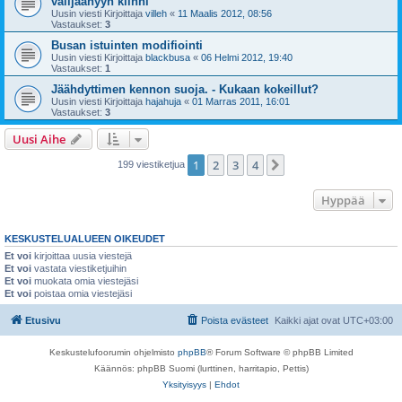
välijäähyyn kiinni
Uusin viesti Kirjoittaja
villeh
«
11 Maalis 2012, 08:56
Vastaukset:
3
Busan istuinten modifiointi
Uusin viesti Kirjoittaja
blackbusa
«
06 Helmi 2012, 19:40
Vastaukset:
1
Jäähdyttimen kennon suoja. - Kukaan kokeillut?
Uusin viesti Kirjoittaja
hajahuja
«
01 Marras 2011, 16:01
Vastaukset:
3
Uusi Aihe
1
2
3
4
Seuraava
199 viestiketjua
Hyppää
KESKUSTELUALUEEN OIKEUDET
Et voi
kirjoittaa uusia viestejä
Et voi
vastata viestiketjuihin
Et voi
muokata omia viestejäsi
Et voi
poistaa omia viestejäsi
Etusivu
Poista evästeet
Kaikki ajat ovat
UTC+03:00
Keskustelufoorumin ohjelmisto
phpBB
® Forum Software © phpBB Limited
Käännös: phpBB Suomi (lurttinen, harritapio, Pettis)
Yksityisyys
|
Ehdot