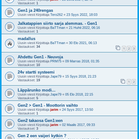
Vastaukset:
1
Gen1 ja 240rengas
Uusin viesti Kirjoittaja
Tero262
«
23 Syys 2022, 18:03
Jalkatappien siirto sarja alemmas. - Gen1
Uusin viesti Kirjoittaja
BaTTman
«
21 Huhti 2022, 06:16
Vastaukset:
1
madallus
Uusin viesti Kirjoittaja
BaTTman
«
30 Elo 2021, 06:13
Vastaukset:
34
1
2
3
Ahdettu Gen1 - Neuvoja
Uusin viesti Kirjoittaja
PRM75
«
09 Marras 2018, 01:35
Vastaukset:
10
24v startti systeemi
Uusin viesti Kirjoittaja
Jape79
«
15 Syys 2018, 21:23
Vastaukset:
19
1
2
Läppärunko modi...
Uusin viesti Kirjoittaja
Jape79
«
05 Elo 2018, 22:15
Vastaukset:
5
Gen2 > Gen1 - Moottorin vaihto
Uusin viesti Kirjoittaja
jarim
«
24 Syys 2017, 13:50
Vastaukset:
1
Gen2 takaosa Gen1:een
Uusin viesti Kirjoittaja
jarim
«
02 Maalis 2017, 09:33
Vastaukset:
3
Gen 2 een vaijeri kytkin ?