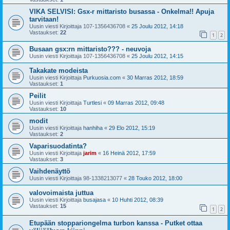
VIKA SELVISI: Gsx-r mittaristo busassa - Onkelma!! Apuja
tarvitaan!
Uusin viesti Kirjoittaja
107-1356436708
«
25 Joulu 2012, 14:18
Vastaukset:
22
1
2
Busaan gsx:rn mittaristo??? - neuvoja
Uusin viesti Kirjoittaja
107-1356436708
«
25 Joulu 2012, 14:15
Takakate modeista
Uusin viesti Kirjoittaja
Purkuosia.com
«
30 Marras 2012, 18:59
Vastaukset:
1
Peilit
Uusin viesti Kirjoittaja
Turtlesi
«
09 Marras 2012, 09:48
Vastaukset:
10
modit
Uusin viesti Kirjoittaja
hanhiha
«
29 Elo 2012, 15:19
Vastaukset:
2
Vaparisuodatinta?
Uusin viesti Kirjoittaja
jarim
«
16 Heinä 2012, 17:59
Vastaukset:
3
Vaihdenäyttö
Uusin viesti Kirjoittaja
98-1338213077
«
28 Touko 2012, 18:00
valovoimaista juttua
Uusin viesti Kirjoittaja
busajasa
«
10 Huhti 2012, 08:39
Vastaukset:
15
1
2
Etupään stoppariongelma turbon kanssa - Putket ottaa