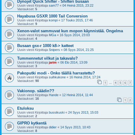
Dynojet Quick Shifter - Shifteri busaan
Uusin viesti Kirjoittaja
sam77
«
04 Heinä 2015, 23:22
Vastaukset:
5
Hayabusa GSXR 1000 Tail Conversion
Uusin viesti Kirjoittaja
kompi
«
17 Touko 2015, 17:46
Vastaukset:
9
Xenon-valot sammuvat kun mopon käynnistää. Ongelma
Uusin viesti Kirjoittaja
MGa
«
16 Syys 2014, 23:03
Vastaukset:
4
Busaan gsx-r 1000 k8-> katteet
Uusin viesti Kirjoittaja
Snipers
«
08 Syys 2014, 21:25
Tummennetut vilkut ja takavalo?
Uusin viesti Kirjoittaja
jarim
«
06 Elo 2014, 13:09
Vastaukset:
3
Pakoputki modi - Onko täällä harrastettu?
Uusin viesti Kirjoittaja
suihkukone
«
16 Heinä 2014, 17:24
Vastaukset:
90
1
4
5
6
7
…
Vakionop. säädin??
Uusin viesti Kirjoittaja
Hande
«
12 Heinä 2014, 11:44
Vastaukset:
16
1
2
Etuloksu
Uusin viesti Kirjoittaja
bussikuski
«
24 Syys 2013, 15:03
Vastaukset:
2
GIPRO kytkentä
Uusin viesti Kirjoittaja
didier
«
14 Syys 2013, 10:43
Vastaukset:
8