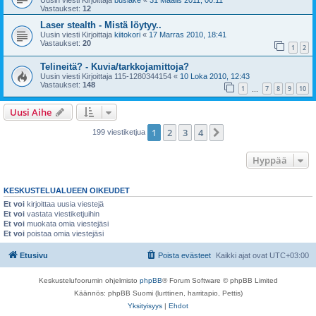
Uusin viesti Kirjoittaja
buslake
«
31 Maalis 2011, 00:11
Vastaukset:
12
Laser stealth - Mistä löytyy..
Uusin viesti Kirjoittaja
kiitokori
«
17 Marras 2010, 18:41
Vastaukset:
20
1
2
Telineitä? - Kuvia/tarkkojamittoja?
Uusin viesti Kirjoittaja
115-1280344154
«
10 Loka 2010, 12:43
Vastaukset:
148
1
7
8
9
10
…
Uusi Aihe
1
2
3
4
Seuraava
199 viestiketjua
Hyppää
KESKUSTELUALUEEN OIKEUDET
Et voi
kirjoittaa uusia viestejä
Et voi
vastata viestiketjuihin
Et voi
muokata omia viestejäsi
Et voi
poistaa omia viestejäsi
Etusivu
Poista evästeet
Kaikki ajat ovat
UTC+03:00
Keskustelufoorumin ohjelmisto
phpBB
® Forum Software © phpBB Limited
Käännös: phpBB Suomi (lurttinen, harritapio, Pettis)
Yksityisyys
|
Ehdot