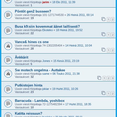
Uusin viesti Kirjoittaja
jarim
«
18 Elo 2011, 11:39
Vastaukset:
1
Pöntöt gen2 busseen?
Uusin viesti Kirjoittaja
101-1271744530
«
26 Heinä 2011, 00:14
Vastaukset:
19
1
2
Busa k9:siin kovemmat äänet laillisesti?
Uusin viesti Kirjoittaja
Ekoteko
«
18 Heinä 2011, 19:52
Vastaukset:
22
1
2
Vance& hines cs one
Uusin viesti Kirjoittaja
74-1302205404
«
14 Heinä 2011, 10:04
Vastaukset:
28
1
2
Änkkärit
Uusin viesti Kirjoittaja
Jones
«
15 Kesä 2011, 23:19
Vastaukset:
5
Sw motech ongelma - Auttakee
Uusin viesti Kirjoittaja
same
«
06 Touko 2011, 21:38
Vastaukset:
32
1
2
3
Putkistojen hinta
Uusin viesti Kirjoittaja
jokiar
«
19 Huhti 2011, 10:26
Vastaukset:
23
1
2
Barracuda - Lambda, yoshibox
Uusin viesti Kirjoittaja
72-1275482394
«
17 Huhti 2011, 18:35
Vastaukset:
10
Katitta reissuun?