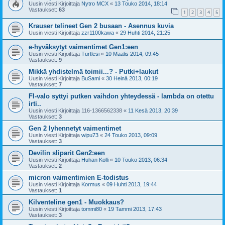
Uusin viesti Kirjoittaja
Nytro MCX
«
13 Touko 2014, 18:14
Vastaukset:
63
1
2
3
4
5
Krauser telineet Gen 2 busaan - Asennus kuvia
Uusin viesti Kirjoittaja
zzr1100kawa
«
29 Huhti 2014, 21:25
e-hyväksytyt vaimentimet Gen1:een
Uusin viesti Kirjoittaja
Turtlesi
«
10 Maalis 2014, 09:45
Vastaukset:
9
Mikkä yhdistelmä toimii...? - Putki+laukut
Uusin viesti Kirjoittaja
BuSami
«
30 Heinä 2013, 00:19
Vastaukset:
7
FI-valo syttyi putken vaihdon yhteydessä - lambda on otettu
irti..
Uusin viesti Kirjoittaja
116-1366562338
«
11 Kesä 2013, 20:39
Vastaukset:
3
Gen 2 lyhennetyt vaimentimet
Uusin viesti Kirjoittaja
wipu73
«
24 Touko 2013, 09:09
Vastaukset:
3
Devilin sliparit Gen2:een
Uusin viesti Kirjoittaja
Huhan Kolli
«
10 Touko 2013, 06:34
Vastaukset:
2
micron vaimentimien E-todistus
Uusin viesti Kirjoittaja
Kormus
«
09 Huhti 2013, 19:44
Vastaukset:
1
Kilventeline gen1 - Muokkaus?
Uusin viesti Kirjoittaja
tommi80
«
19 Tammi 2013, 17:43
Vastaukset:
3