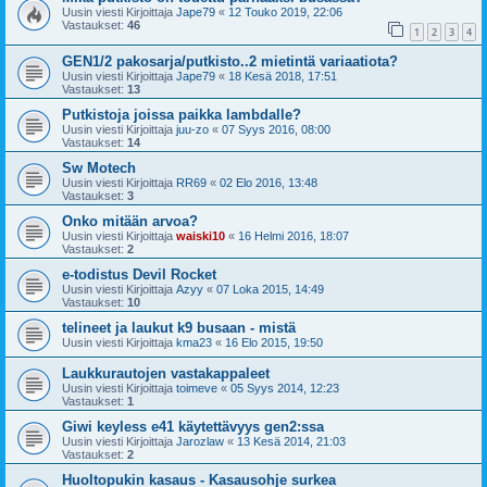
Uusin viesti Kirjoittaja
Jape79
«
12 Touko 2019, 22:06
Vastaukset:
46
1
2
3
4
GEN1/2 pakosarja/putkisto..2 mietintä variaatiota?
Uusin viesti Kirjoittaja
Jape79
«
18 Kesä 2018, 17:51
Vastaukset:
13
Putkistoja joissa paikka lambdalle?
Uusin viesti Kirjoittaja
juu-zo
«
07 Syys 2016, 08:00
Vastaukset:
14
Sw Motech
Uusin viesti Kirjoittaja
RR69
«
02 Elo 2016, 13:48
Vastaukset:
3
Onko mitään arvoa?
Uusin viesti Kirjoittaja
waiski10
«
16 Helmi 2016, 18:07
Vastaukset:
2
e-todistus Devil Rocket
Uusin viesti Kirjoittaja
Azyy
«
07 Loka 2015, 14:49
Vastaukset:
10
telineet ja laukut k9 busaan - mistä
Uusin viesti Kirjoittaja
kma23
«
16 Elo 2015, 19:50
Laukkurautojen vastakappaleet
Uusin viesti Kirjoittaja
toimeve
«
05 Syys 2014, 12:23
Vastaukset:
1
Giwi keyless e41 käytettävyys gen2:ssa
Uusin viesti Kirjoittaja
Jarozlaw
«
13 Kesä 2014, 21:03
Vastaukset:
2
Huoltopukin kasaus - Kasausohje surkea