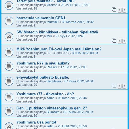
Tarrat pois tankista? - Tarrat irti?
Uusin viesti Kirjoittaja
kiitokori
«
26 Joulu 2012, 18:01
Vastaukset:
15
1
2
barracuda vaimennin GEN1
Uusin viesti Kirjoittaja
tommi80
«
30 Marras 2012, 01:42
Vastaukset:
2
SW Motec:n kiinnikkeet - tulipahan räpellettyä
Uusin viesti Kirjoittaja
Mrk
«
21 Syys 2012, 00:48
Vastaukset:
29
1
2
Mikä Yoshimuran Tri-oval Japan malli tämä on?
Uusin viesti Kirjoittaja
66-1337885373
«
30 Elo 2012, 00:23
Vastaukset:
9
Yoshimura R77 ja sivulaukut?
Uusin viesti Kirjoittaja
Rasseli
«
17 Elo 2012, 21:06
Vastaukset:
5
e-hyväksytyt putkisto busalle.
Uusin viesti Kirjoittaja
blackbusa
«
07 Kesä 2012, 20:34
Vastaukset:
20
1
2
Yoshimura r77 - Ahvenisto - db?
Uusin viesti Kirjoittaja
same
«
05 Kesä 2012, 22:46
Vastaukset:
2
Gen. 1 putkiston yhteesopivuus gen. 2?
Uusin viesti Kirjoittaja
BusaNite
«
12 Touko 2012, 20:33
Vastaukset:
10
Yoshimura Usa pöntöt
Uusin viesti Kirjoittaja
wiltzu
«
25 Huhti 2012, 10:50