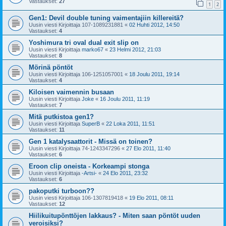
Vastaukset:
27
1
2
Gen1: Devil double tuning vaimentajiin killereitä?
Uusin viesti Kirjoittaja
107-1089231881
«
02 Huhti 2012, 14:50
Vastaukset:
4
Yoshimura tri oval dual exit slip on
Uusin viesti Kirjoittaja
marko67
«
23 Helmi 2012, 21:03
Vastaukset:
8
Mörinä pöntöt
Uusin viesti Kirjoittaja
106-1251057001
«
18 Joulu 2011, 19:14
Vastaukset:
4
Kiloisen vaimennin busaan
Uusin viesti Kirjoittaja
Joke
«
16 Joulu 2011, 11:19
Vastaukset:
7
Mitä putkistoa gen1?
Uusin viesti Kirjoittaja
SuperB
«
22 Loka 2011, 11:51
Vastaukset:
11
Gen 1 katalysaattorit - Missä on toinen?
Uusin viesti Kirjoittaja
74-1243347296
«
27 Elo 2011, 11:40
Vastaukset:
6
Eroon clip oneista - Korkeampi stonga
Uusin viesti Kirjoittaja
-Artsi-
«
24 Elo 2011, 23:32
Vastaukset:
6
pakoputki turboon??
Uusin viesti Kirjoittaja
106-1307819418
«
19 Elo 2011, 08:11
Vastaukset:
12
Hiilikuitupönttöjen lakkaus? - Miten saan pöntöt uuden
veroisiksi?