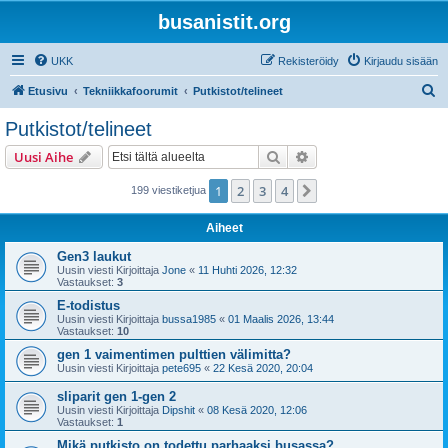
busanistit.org
UKK
Rekisteröidy
Kirjaudu sisään
E
Etusivu
Tekniikkafoorumit
Putkistot/telineet
t
Putkistot/telineet
s
Etsi
Tarkennettu haku
Uusi Aihe
i
1
2
3
4
Seuraava
199 viestiketjua
Aiheet
Gen3 laukut
Uusin viesti Kirjoittaja
Jone
«
11 Huhti 2026, 12:32
Vastaukset:
3
E-todistus
Uusin viesti Kirjoittaja
bussa1985
«
01 Maalis 2026, 13:44
Vastaukset:
10
gen 1 vaimentimen pulttien välimitta?
Uusin viesti Kirjoittaja
pete695
«
22 Kesä 2020, 20:04
sliparit gen 1-gen 2
Uusin viesti Kirjoittaja
Dipshit
«
08 Kesä 2020, 12:06
Vastaukset:
1
Mikä putkisto on todettu parhaaksi busassa?