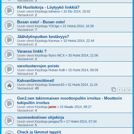
Vastaukset:
3
K6 Huoltokirja - Löytyykö linkkiä?
Uusin viesti Kirjoittaja
toimeve
«
31 Elo 2014, 15:02
Vastaukset:
2
Busan osto! - Busan osto!
Uusin viesti Kirjoittaja
YOUgo
«
21 Heinä 2014, 16:39
Vastaukset:
7
Jäähdytinputken kestävyys?
Uusin viesti Kirjoittaja
Kormus
«
10 Heinä 2014, 22:44
Vastaukset:
2
Varaosa linkki ?
Uusin viesti Kirjoittaja
Nytro MCX
«
30 Huhti 2014, 21:06
Vastaukset:
2
varoitustarrojen poisto
Uusin viesti Kirjoittaja
Huhan Kolli
«
15 Huhti 2014, 09:09
Vastaukset:
3
Kahvanlämmittimet!
Uusin viesti Kirjoittaja
Sciensic83
«
01 Huhti 2014, 11:24
Vastaukset:
43
1
2
3
Gen1:sen takimmaisen moottorpultin irroitus - Moottorin
tukipultin irroitus
Uusin viesti Kirjoittaja
jarim
«
15 Maalis 2014, 08:27
Vastaukset:
4
suomenkielinen ohjekirja
Uusin viesti Kirjoittaja
jamppa79
«
17 Helmi 2014, 07:34
Vastaukset:
5
Check ja lämmot tappiit