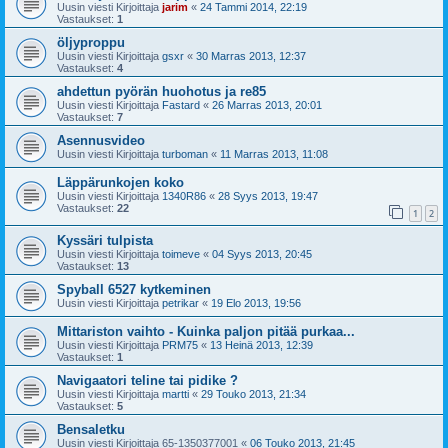
Uusin viesti Kirjoittaja
jarim
«
24 Tammi 2014, 22:19
Vastaukset:
1
öljyproppu
Uusin viesti Kirjoittaja
gsxr
«
30 Marras 2013, 12:37
Vastaukset:
4
ahdettun pyörän huohotus ja re85
Uusin viesti Kirjoittaja
Fastard
«
26 Marras 2013, 20:01
Vastaukset:
7
Asennusvideo
Uusin viesti Kirjoittaja
turboman
«
11 Marras 2013, 11:08
Läppärunkojen koko
Uusin viesti Kirjoittaja
1340R86
«
28 Syys 2013, 19:47
Vastaukset:
22
1
2
Kyssäri tulpista
Uusin viesti Kirjoittaja
toimeve
«
04 Syys 2013, 20:45
Vastaukset:
13
Spyball 6527 kytkeminen
Uusin viesti Kirjoittaja
petrikar
«
19 Elo 2013, 19:56
Mittariston vaihto - Kuinka paljon pitää purkaa...
Uusin viesti Kirjoittaja
PRM75
«
13 Heinä 2013, 12:39
Vastaukset:
1
Navigaatori teline tai pidike ?
Uusin viesti Kirjoittaja
martti
«
29 Touko 2013, 21:34
Vastaukset:
5
Bensaletku
Uusin viesti Kirjoittaja
65-1350377001
«
06 Touko 2013, 21:45