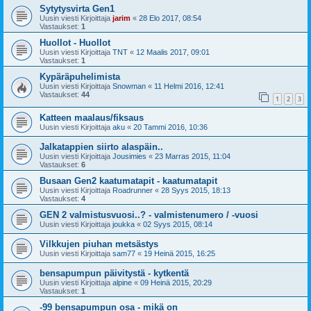
Sytytysvirta Gen1
Uusin viesti Kirjoittaja
jarim
«
28 Elo 2017, 08:54
Vastaukset:
1
Huollot - Huollot
Uusin viesti Kirjoittaja
TNT
«
12 Maalis 2017, 09:01
Vastaukset:
1
Kypäräpuhelimista
Uusin viesti Kirjoittaja
Snowman
«
11 Helmi 2016, 12:41
Vastaukset:
44
1
2
3
Katteen maalaus/fiksaus
Uusin viesti Kirjoittaja
aku
«
20 Tammi 2016, 10:36
Jalkatappien siirto alaspäin..
Uusin viesti Kirjoittaja
Jousimies
«
23 Marras 2015, 11:04
Vastaukset:
6
Busaan Gen2 kaatumatapit - kaatumatapit
Uusin viesti Kirjoittaja
Roadrunner
«
28 Syys 2015, 18:13
Vastaukset:
4
GEN 2 valmistusvuosi..? - valmistenumero / -vuosi
Uusin viesti Kirjoittaja
joukka
«
02 Syys 2015, 08:14
Vilkkujen piuhan metsästys
Uusin viesti Kirjoittaja
sam77
«
19 Heinä 2015, 16:25
bensapumpun päivitystä - kytkentä
Uusin viesti Kirjoittaja
alpine
«
09 Heinä 2015, 20:29
Vastaukset:
1
-99 bensapumpun osa - mikä on