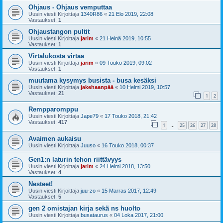
Ohjaus - Ohjaus vemputtaa
Uusin viesti Kirjoittaja
1340R86
«
21 Elo 2019, 22:08
Vastaukset:
1
Ohjaustangon pultit
Uusin viesti Kirjoittaja
jarim
«
21 Heinä 2019, 10:55
Vastaukset:
1
Virtalukosta virtaa
Uusin viesti Kirjoittaja
jarim
«
09 Touko 2019, 09:02
Vastaukset:
1
muutama kysymys busista - busa kesäksi
Uusin viesti Kirjoittaja
jakehaanpää
«
10 Helmi 2019, 10:57
Vastaukset:
21
1
2
Rempparomppu
Uusin viesti Kirjoittaja
Jape79
«
17 Touko 2018, 21:42
Vastaukset:
417
1
25
26
27
28
…
Avaimen aukaisu
Uusin viesti Kirjoittaja
Juuso
«
16 Touko 2018, 00:37
Gen1:n laturin tehon riittävyys
Uusin viesti Kirjoittaja
jarim
«
24 Helmi 2018, 13:50
Vastaukset:
4
Nesteet!
Uusin viesti Kirjoittaja
juu-zo
«
15 Marras 2017, 12:49
Vastaukset:
5
gen 2 omistajan kirja sekä ns huolto
Uusin viesti Kirjoittaja
busataurus
«
04 Loka 2017, 21:00