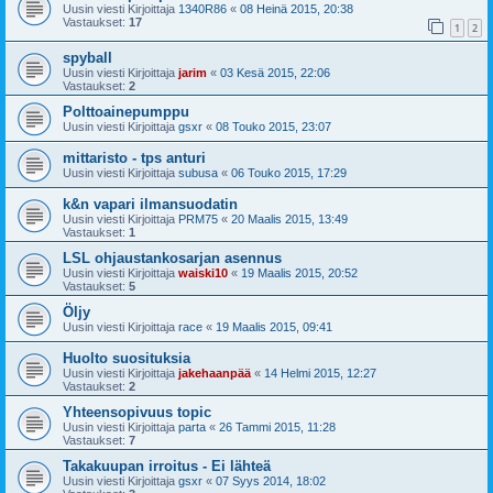
Uusin viesti Kirjoittaja
1340R86
«
08 Heinä 2015, 20:38
Vastaukset:
17
1
2
spyball
Uusin viesti Kirjoittaja
jarim
«
03 Kesä 2015, 22:06
Vastaukset:
2
Polttoainepumppu
Uusin viesti Kirjoittaja
gsxr
«
08 Touko 2015, 23:07
mittaristo - tps anturi
Uusin viesti Kirjoittaja
subusa
«
06 Touko 2015, 17:29
k&n vapari ilmansuodatin
Uusin viesti Kirjoittaja
PRM75
«
20 Maalis 2015, 13:49
Vastaukset:
1
LSL ohjaustankosarjan asennus
Uusin viesti Kirjoittaja
waiski10
«
19 Maalis 2015, 20:52
Vastaukset:
5
Öljy
Uusin viesti Kirjoittaja
race
«
19 Maalis 2015, 09:41
Huolto suosituksia
Uusin viesti Kirjoittaja
jakehaanpää
«
14 Helmi 2015, 12:27
Vastaukset:
2
Yhteensopivuus topic
Uusin viesti Kirjoittaja
parta
«
26 Tammi 2015, 11:28
Vastaukset:
7
Takakuupan irroitus - Ei lähteä
Uusin viesti Kirjoittaja
gsxr
«
07 Syys 2014, 18:02