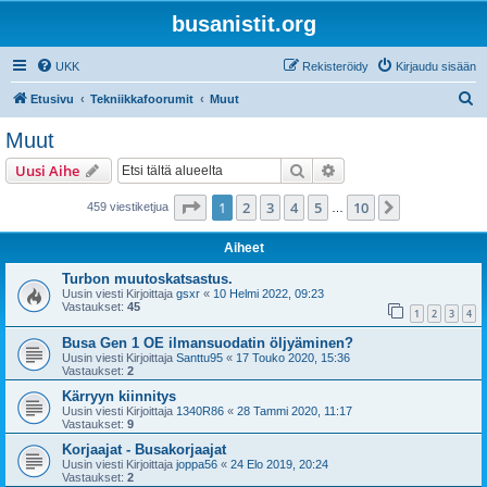
busanistit.org
UKK
Rekisteröidy
Kirjaudu sisään
E
Etusivu
Tekniikkafoorumit
Muut
t
Muut
s
Etsi
Tarkennettu haku
Uusi Aihe
i
Sivu
1
/
10
1
2
3
4
5
10
Seuraava
459 viestiketjua
…
Aiheet
Turbon muutoskatsastus.
Uusin viesti Kirjoittaja
gsxr
«
10 Helmi 2022, 09:23
Vastaukset:
45
1
2
3
4
Busa Gen 1 OE ilmansuodatin öljyäminen?
Uusin viesti Kirjoittaja
Santtu95
«
17 Touko 2020, 15:36
Vastaukset:
2
Kärryyn kiinnitys
Uusin viesti Kirjoittaja
1340R86
«
28 Tammi 2020, 11:17
Vastaukset:
9
Korjaajat - Busakorjaajat
Uusin viesti Kirjoittaja
joppa56
«
24 Elo 2019, 20:24
Vastaukset:
2