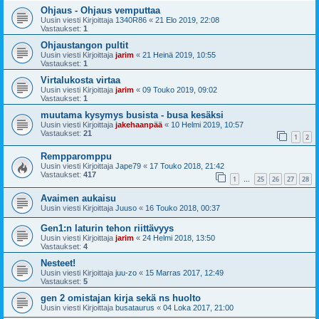
Ohjaus - Ohjaus vemputtaa
Uusin viesti Kirjoittaja
1340R86
«
21 Elo 2019, 22:08
Vastaukset:
1
Ohjaustangon pultit
Uusin viesti Kirjoittaja
jarim
«
21 Heinä 2019, 10:55
Vastaukset:
1
Virtalukosta virtaa
Uusin viesti Kirjoittaja
jarim
«
09 Touko 2019, 09:02
Vastaukset:
1
muutama kysymys busista - busa kesäksi
Uusin viesti Kirjoittaja
jakehaanpää
«
10 Helmi 2019, 10:57
Vastaukset:
21
1
2
Rempparomppu
Uusin viesti Kirjoittaja
Jape79
«
17 Touko 2018, 21:42
Vastaukset:
417
1
25
26
27
28
…
Avaimen aukaisu
Uusin viesti Kirjoittaja
Juuso
«
16 Touko 2018, 00:37
Gen1:n laturin tehon riittävyys
Uusin viesti Kirjoittaja
jarim
«
24 Helmi 2018, 13:50
Vastaukset:
4
Nesteet!
Uusin viesti Kirjoittaja
juu-zo
«
15 Marras 2017, 12:49
Vastaukset:
5
gen 2 omistajan kirja sekä ns huolto
Uusin viesti Kirjoittaja
busataurus
«
04 Loka 2017, 21:00