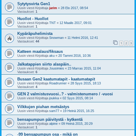
Sytytysvirta Gen1
Uusin viesti Kirjoittaja
jarim
«
28 Elo 2017, 08:54
Vastaukset:
1
Huollot - Huollot
Uusin viesti Kirjoittaja
TNT
«
12 Maalis 2017, 09:01
Vastaukset:
1
Kypäräpuhelimista
Uusin viesti Kirjoittaja
Snowman
«
11 Helmi 2016, 12:41
Vastaukset:
44
1
2
3
Katteen maalaus/fiksaus
Uusin viesti Kirjoittaja
aku
«
20 Tammi 2016, 10:36
Jalkatappien siirto alaspäin..
Uusin viesti Kirjoittaja
Jousimies
«
23 Marras 2015, 11:04
Vastaukset:
6
Busaan Gen2 kaatumatapit - kaatumatapit
Uusin viesti Kirjoittaja
Roadrunner
«
28 Syys 2015, 18:13
Vastaukset:
4
GEN 2 valmistusvuosi..? - valmistenumero / -vuosi
Uusin viesti Kirjoittaja
joukka
«
02 Syys 2015, 08:14
Vilkkujen piuhan metsästys
Uusin viesti Kirjoittaja
sam77
«
19 Heinä 2015, 16:25
bensapumpun päivitystä - kytkentä
Uusin viesti Kirjoittaja
alpine
«
09 Heinä 2015, 20:29
Vastaukset:
1
-99 bensapumpun osa - mikä on