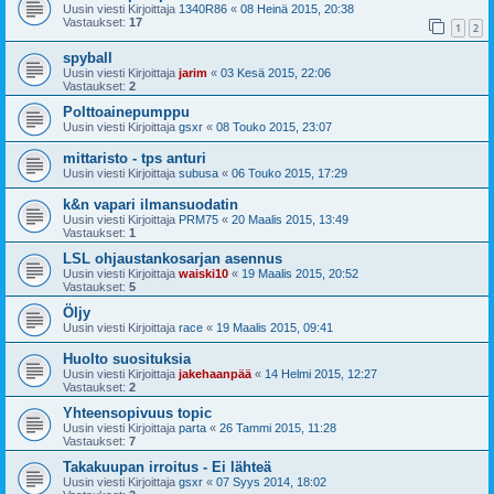
Uusin viesti Kirjoittaja
1340R86
«
08 Heinä 2015, 20:38
Vastaukset:
17
1
2
spyball
Uusin viesti Kirjoittaja
jarim
«
03 Kesä 2015, 22:06
Vastaukset:
2
Polttoainepumppu
Uusin viesti Kirjoittaja
gsxr
«
08 Touko 2015, 23:07
mittaristo - tps anturi
Uusin viesti Kirjoittaja
subusa
«
06 Touko 2015, 17:29
k&n vapari ilmansuodatin
Uusin viesti Kirjoittaja
PRM75
«
20 Maalis 2015, 13:49
Vastaukset:
1
LSL ohjaustankosarjan asennus
Uusin viesti Kirjoittaja
waiski10
«
19 Maalis 2015, 20:52
Vastaukset:
5
Öljy
Uusin viesti Kirjoittaja
race
«
19 Maalis 2015, 09:41
Huolto suosituksia
Uusin viesti Kirjoittaja
jakehaanpää
«
14 Helmi 2015, 12:27
Vastaukset:
2
Yhteensopivuus topic
Uusin viesti Kirjoittaja
parta
«
26 Tammi 2015, 11:28
Vastaukset:
7
Takakuupan irroitus - Ei lähteä
Uusin viesti Kirjoittaja
gsxr
«
07 Syys 2014, 18:02