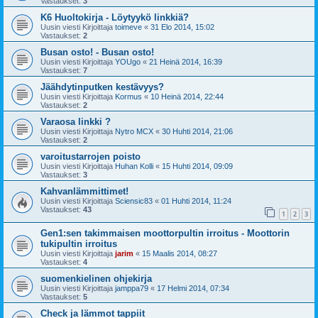
Vastaukset:
3
K6 Huoltokirja - Löytyykö linkkiä?
Uusin viesti Kirjoittaja
toimeve
«
31 Elo 2014, 15:02
Vastaukset:
2
Busan osto! - Busan osto!
Uusin viesti Kirjoittaja
YOUgo
«
21 Heinä 2014, 16:39
Vastaukset:
7
Jäähdytinputken kestävyys?
Uusin viesti Kirjoittaja
Kormus
«
10 Heinä 2014, 22:44
Vastaukset:
2
Varaosa linkki ?
Uusin viesti Kirjoittaja
Nytro MCX
«
30 Huhti 2014, 21:06
Vastaukset:
2
varoitustarrojen poisto
Uusin viesti Kirjoittaja
Huhan Kolli
«
15 Huhti 2014, 09:09
Vastaukset:
3
Kahvanlämmittimet!
Uusin viesti Kirjoittaja
Sciensic83
«
01 Huhti 2014, 11:24
Vastaukset:
43
1
2
3
Gen1:sen takimmaisen moottorpultin irroitus - Moottorin
tukipultin irroitus
Uusin viesti Kirjoittaja
jarim
«
15 Maalis 2014, 08:27
Vastaukset:
4
suomenkielinen ohjekirja
Uusin viesti Kirjoittaja
jamppa79
«
17 Helmi 2014, 07:34
Vastaukset:
5
Check ja lämmot tappiit