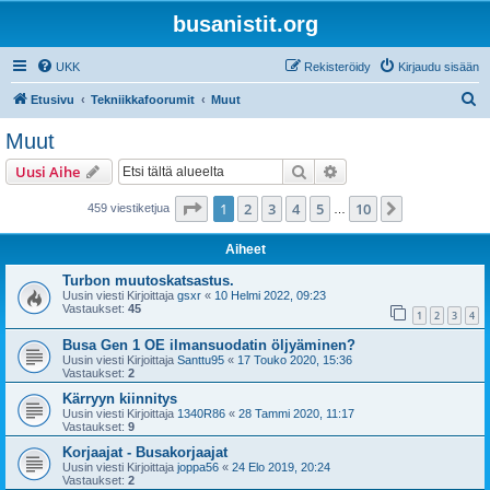
busanistit.org
UKK
Rekisteröidy
Kirjaudu sisään
E
Etusivu
Tekniikkafoorumit
Muut
t
Muut
s
Etsi
Tarkennettu haku
Uusi Aihe
i
Sivu
1
/
10
1
2
3
4
5
10
Seuraava
459 viestiketjua
…
Aiheet
Turbon muutoskatsastus.
Uusin viesti Kirjoittaja
gsxr
«
10 Helmi 2022, 09:23
Vastaukset:
45
1
2
3
4
Busa Gen 1 OE ilmansuodatin öljyäminen?
Uusin viesti Kirjoittaja
Santtu95
«
17 Touko 2020, 15:36
Vastaukset:
2
Kärryyn kiinnitys
Uusin viesti Kirjoittaja
1340R86
«
28 Tammi 2020, 11:17
Vastaukset:
9
Korjaajat - Busakorjaajat
Uusin viesti Kirjoittaja
joppa56
«
24 Elo 2019, 20:24
Vastaukset:
2