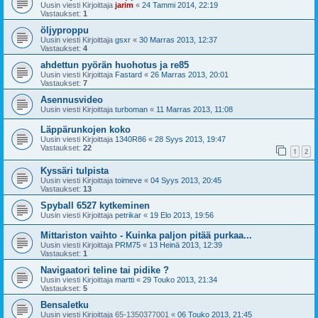
Uusin viesti Kirjoittaja
jarim
«
24 Tammi 2014, 22:19
Vastaukset:
1
öljyproppu
Uusin viesti Kirjoittaja
gsxr
«
30 Marras 2013, 12:37
Vastaukset:
4
ahdettun pyörän huohotus ja re85
Uusin viesti Kirjoittaja
Fastard
«
26 Marras 2013, 20:01
Vastaukset:
7
Asennusvideo
Uusin viesti Kirjoittaja
turboman
«
11 Marras 2013, 11:08
Läppärunkojen koko
Uusin viesti Kirjoittaja
1340R86
«
28 Syys 2013, 19:47
Vastaukset:
22
1
2
Kyssäri tulpista
Uusin viesti Kirjoittaja
toimeve
«
04 Syys 2013, 20:45
Vastaukset:
13
Spyball 6527 kytkeminen
Uusin viesti Kirjoittaja
petrikar
«
19 Elo 2013, 19:56
Mittariston vaihto - Kuinka paljon pitää purkaa...
Uusin viesti Kirjoittaja
PRM75
«
13 Heinä 2013, 12:39
Vastaukset:
1
Navigaatori teline tai pidike ?
Uusin viesti Kirjoittaja
martti
«
29 Touko 2013, 21:34
Vastaukset:
5
Bensaletku
Uusin viesti Kirjoittaja
65-1350377001
«
06 Touko 2013, 21:45