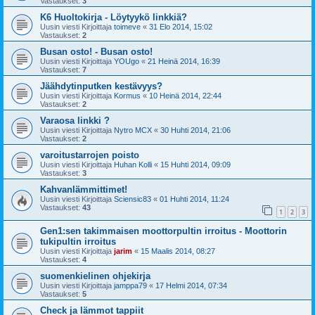
Vastaukset:
3
K6 Huoltokirja - Löytyykö linkkiä?
Uusin viesti Kirjoittaja
toimeve
«
31 Elo 2014, 15:02
Vastaukset:
2
Busan osto! - Busan osto!
Uusin viesti Kirjoittaja
YOUgo
«
21 Heinä 2014, 16:39
Vastaukset:
7
Jäähdytinputken kestävyys?
Uusin viesti Kirjoittaja
Kormus
«
10 Heinä 2014, 22:44
Vastaukset:
2
Varaosa linkki ?
Uusin viesti Kirjoittaja
Nytro MCX
«
30 Huhti 2014, 21:06
Vastaukset:
2
varoitustarrojen poisto
Uusin viesti Kirjoittaja
Huhan Kolli
«
15 Huhti 2014, 09:09
Vastaukset:
3
Kahvanlämmittimet!
Uusin viesti Kirjoittaja
Sciensic83
«
01 Huhti 2014, 11:24
Vastaukset:
43
1
2
3
Gen1:sen takimmaisen moottorpultin irroitus - Moottorin
tukipultin irroitus
Uusin viesti Kirjoittaja
jarim
«
15 Maalis 2014, 08:27
Vastaukset:
4
suomenkielinen ohjekirja
Uusin viesti Kirjoittaja
jamppa79
«
17 Helmi 2014, 07:34
Vastaukset:
5
Check ja lämmot tappiit