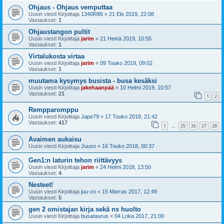
Ohjaus - Ohjaus vemputtaa
Uusin viesti Kirjoittaja
1340R86
«
21 Elo 2019, 22:08
Vastaukset:
1
Ohjaustangon pultit
Uusin viesti Kirjoittaja
jarim
«
21 Heinä 2019, 10:55
Vastaukset:
1
Virtalukosta virtaa
Uusin viesti Kirjoittaja
jarim
«
09 Touko 2019, 09:02
Vastaukset:
1
muutama kysymys busista - busa kesäksi
Uusin viesti Kirjoittaja
jakehaanpää
«
10 Helmi 2019, 10:57
Vastaukset:
21
1
2
Rempparomppu
Uusin viesti Kirjoittaja
Jape79
«
17 Touko 2018, 21:42
Vastaukset:
417
1
25
26
27
28
…
Avaimen aukaisu
Uusin viesti Kirjoittaja
Juuso
«
16 Touko 2018, 00:37
Gen1:n laturin tehon riittävyys
Uusin viesti Kirjoittaja
jarim
«
24 Helmi 2018, 13:50
Vastaukset:
4
Nesteet!
Uusin viesti Kirjoittaja
juu-zo
«
15 Marras 2017, 12:49
Vastaukset:
5
gen 2 omistajan kirja sekä ns huolto
Uusin viesti Kirjoittaja
busataurus
«
04 Loka 2017, 21:00