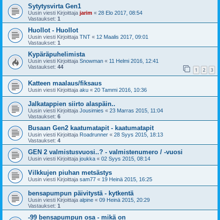
Sytytysvirta Gen1
Uusin viesti Kirjoittaja
jarim
«
28 Elo 2017, 08:54
Vastaukset:
1
Huollot - Huollot
Uusin viesti Kirjoittaja
TNT
«
12 Maalis 2017, 09:01
Vastaukset:
1
Kypäräpuhelimista
Uusin viesti Kirjoittaja
Snowman
«
11 Helmi 2016, 12:41
Vastaukset:
44
1
2
3
Katteen maalaus/fiksaus
Uusin viesti Kirjoittaja
aku
«
20 Tammi 2016, 10:36
Jalkatappien siirto alaspäin..
Uusin viesti Kirjoittaja
Jousimies
«
23 Marras 2015, 11:04
Vastaukset:
6
Busaan Gen2 kaatumatapit - kaatumatapit
Uusin viesti Kirjoittaja
Roadrunner
«
28 Syys 2015, 18:13
Vastaukset:
4
GEN 2 valmistusvuosi..? - valmistenumero / -vuosi
Uusin viesti Kirjoittaja
joukka
«
02 Syys 2015, 08:14
Vilkkujen piuhan metsästys
Uusin viesti Kirjoittaja
sam77
«
19 Heinä 2015, 16:25
bensapumpun päivitystä - kytkentä
Uusin viesti Kirjoittaja
alpine
«
09 Heinä 2015, 20:29
Vastaukset:
1
-99 bensapumpun osa - mikä on