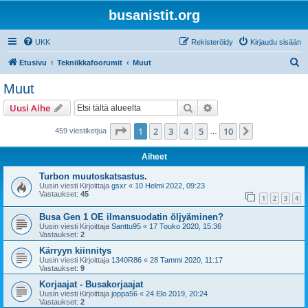
busanistit.org
UKK
Rekisteröidy
Kirjaudu sisään
E
Etusivu
Tekniikkafoorumit
Muut
t
Muut
s
Etsi
Tarkennettu haku
Uusi Aihe
i
Sivu
1
/
10
1
2
3
4
5
10
Seuraava
459 viestiketjua
…
Aiheet
Turbon muutoskatsastus.
Uusin viesti Kirjoittaja
gsxr
«
10 Helmi 2022, 09:23
Vastaukset:
45
1
2
3
4
Busa Gen 1 OE ilmansuodatin öljyäminen?
Uusin viesti Kirjoittaja
Santtu95
«
17 Touko 2020, 15:36
Vastaukset:
2
Kärryyn kiinnitys
Uusin viesti Kirjoittaja
1340R86
«
28 Tammi 2020, 11:17
Vastaukset:
9
Korjaajat - Busakorjaajat
Uusin viesti Kirjoittaja
joppa56
«
24 Elo 2019, 20:24
Vastaukset:
2