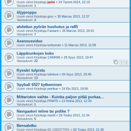
Uusin viesti Kirjoittaja
jarim
«
24 Tammi 2014, 22:19
Vastaukset:
1
öljyproppu
Uusin viesti Kirjoittaja
gsxr
«
30 Marras 2013, 12:37
Vastaukset:
4
ahdettun pyörän huohotus ja re85
Uusin viesti Kirjoittaja
Fastard
«
26 Marras 2013, 20:01
Vastaukset:
7
Asennusvideo
Uusin viesti Kirjoittaja
turboman
«
11 Marras 2013, 11:08
Läppärunkojen koko
Uusin viesti Kirjoittaja
1340R86
«
28 Syys 2013, 19:47
Vastaukset:
22
1
2
Kyssäri tulpista
Uusin viesti Kirjoittaja
toimeve
«
04 Syys 2013, 20:45
Vastaukset:
13
Spyball 6527 kytkeminen
Uusin viesti Kirjoittaja
petrikar
«
19 Elo 2013, 19:56
Mittariston vaihto - Kuinka paljon pitää purkaa...
Uusin viesti Kirjoittaja
PRM75
«
13 Heinä 2013, 12:39
Vastaukset:
1
Navigaatori teline tai pidike ?
Uusin viesti Kirjoittaja
martti
«
29 Touko 2013, 21:34
Vastaukset:
5
Bensaletku
Uusin viesti Kirjoittaja
65-1350377001
«
06 Touko 2013, 21:45