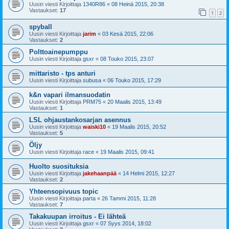
Uusin viesti Kirjoittaja
1340R86
«
08 Heinä 2015, 20:38
Vastaukset:
17
1
2
spyball
Uusin viesti Kirjoittaja
jarim
«
03 Kesä 2015, 22:06
Vastaukset:
2
Polttoainepumppu
Uusin viesti Kirjoittaja
gsxr
«
08 Touko 2015, 23:07
mittaristo - tps anturi
Uusin viesti Kirjoittaja
subusa
«
06 Touko 2015, 17:29
k&n vapari ilmansuodatin
Uusin viesti Kirjoittaja
PRM75
«
20 Maalis 2015, 13:49
Vastaukset:
1
LSL ohjaustankosarjan asennus
Uusin viesti Kirjoittaja
waiski10
«
19 Maalis 2015, 20:52
Vastaukset:
5
Öljy
Uusin viesti Kirjoittaja
race
«
19 Maalis 2015, 09:41
Huolto suosituksia
Uusin viesti Kirjoittaja
jakehaanpää
«
14 Helmi 2015, 12:27
Vastaukset:
2
Yhteensopivuus topic
Uusin viesti Kirjoittaja
parta
«
26 Tammi 2015, 11:28
Vastaukset:
7
Takakuupan irroitus - Ei lähteä
Uusin viesti Kirjoittaja
gsxr
«
07 Syys 2014, 18:02