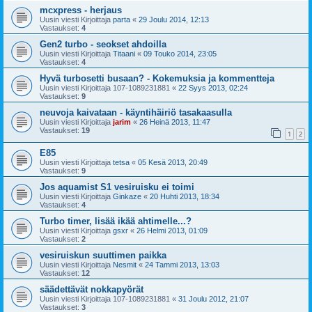
mcxpress - herjaus
Uusin viesti Kirjoittaja
parta
«
29 Joulu 2014, 12:13
Vastaukset:
4
Gen2 turbo - seokset ahdoilla
Uusin viesti Kirjoittaja
Titaani
«
09 Touko 2014, 23:05
Vastaukset:
4
Hyvä turbosetti busaan? - Kokemuksia ja kommentteja
Uusin viesti Kirjoittaja
107-1089231881
«
22 Syys 2013, 02:24
Vastaukset:
9
neuvoja kaivataan - käyntihäiriö tasakaasulla
Uusin viesti Kirjoittaja
jarim
«
26 Heinä 2013, 11:47
Vastaukset:
19
1
2
E85
Uusin viesti Kirjoittaja
tetsa
«
05 Kesä 2013, 20:49
Vastaukset:
9
Jos aquamist S1 vesiruisku ei toimi
Uusin viesti Kirjoittaja
Ginkaze
«
20 Huhti 2013, 18:34
Vastaukset:
4
Turbo timer, lisää ikää ahtimelle...?
Uusin viesti Kirjoittaja
gsxr
«
26 Helmi 2013, 01:09
Vastaukset:
2
vesiruiskun suuttimen paikka
Uusin viesti Kirjoittaja
Nesmit
«
24 Tammi 2013, 13:03
Vastaukset:
12
säädettävät nokkapyörät
Uusin viesti Kirjoittaja
107-1089231881
«
31 Joulu 2012, 21:07
Vastaukset:
3