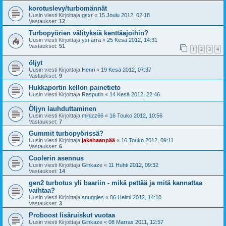
korotuslevy/turbomännät
Uusin viesti Kirjoittaja
gsxr
«
15 Joulu 2012, 02:18
Vastaukset:
12
Turbopyörien välityksiä kenttäajoihin?
Uusin viesti Kirjoittaja
ysi-ärrä
«
25 Kesä 2012, 14:31
Vastaukset:
51
1
2
3
4
öljyt
Uusin viesti Kirjoittaja
Henri
«
19 Kesä 2012, 07:37
Vastaukset:
9
Hukkaportin kellon painetieto
Uusin viesti Kirjoittaja
Rasputin
«
14 Kesä 2012, 22:46
Öljyn lauhduttaminen
Uusin viesti Kirjoittaja
minizz66
«
16 Touko 2012, 10:56
Vastaukset:
7
Gummit turbopyörissä?
Uusin viesti Kirjoittaja
jakehaanpää
«
16 Touko 2012, 09:11
Vastaukset:
6
Coolerin asennus
Uusin viesti Kirjoittaja
Ginkaze
«
11 Huhti 2012, 09:32
Vastaukset:
14
gen2 turbotus yli baariin - mikä pettää ja mitä kannattaa
vaihtaa?
Uusin viesti Kirjoittaja
snuggles
«
06 Helmi 2012, 14:10
Vastaukset:
3
Proboost lisäruiskut vuotaa
Uusin viesti Kirjoittaja
Ginkaze
«
08 Marras 2011, 12:57