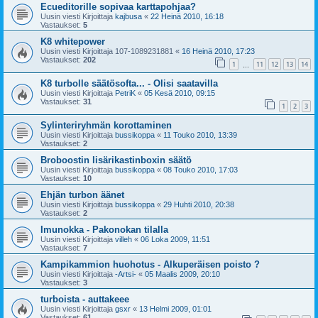
Ecueditorille sopivaa karttapohjaa?
Uusin viesti Kirjoittaja
kajbusa
«
22 Heinä 2010, 16:18
Vastaukset:
5
K8 whitepower
Uusin viesti Kirjoittaja
107-1089231881
«
16 Heinä 2010, 17:23
Vastaukset:
202
1
11
12
13
14
…
K8 turbolle säätösofta... - Olisi saatavilla
Uusin viesti Kirjoittaja
PetriK
«
05 Kesä 2010, 09:15
Vastaukset:
31
1
2
3
Sylinteriryhmän korottaminen
Uusin viesti Kirjoittaja
bussikoppa
«
11 Touko 2010, 13:39
Vastaukset:
2
Broboostin lisärikastinboxin säätö
Uusin viesti Kirjoittaja
bussikoppa
«
08 Touko 2010, 17:03
Vastaukset:
10
Ehjän turbon äänet
Uusin viesti Kirjoittaja
bussikoppa
«
29 Huhti 2010, 20:38
Vastaukset:
2
Imunokka - Pakonokan tilalla
Uusin viesti Kirjoittaja
villeh
«
06 Loka 2009, 11:51
Vastaukset:
7
Kampikammion huohotus - Alkuperäisen poisto ?
Uusin viesti Kirjoittaja
-Artsi-
«
05 Maalis 2009, 20:10
Vastaukset:
3
turboista - auttakeee
Uusin viesti Kirjoittaja
gsxr
«
13 Helmi 2009, 01:01
Vastaukset:
61