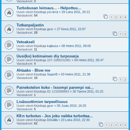
Vastaukset:
3
Turbobusan leimaus... - Helpottuu...
Uusin viesti Kirjoittaja
ysi-ärrä
«
29 Loka 2011, 20:12
Vastaukset:
54
1
2
3
4
Tutkanpaljastin
Uusin viesti Kirjoittaja
gsxr
«
27 Kesä 2011, 22:07
Vastaukset:
28
1
2
Vetoakseli
Uusin viesti Kirjoittaja
kajbusa
«
08 Helmi 2011, 09:00
Vastaukset:
11
Uusi(ko) kotimainen diy turposarja
Uusin viesti Kirjoittaja
107-1089231881
«
04 Helmi 2011, 05:47
Vastaukset:
4
Ahtaako - Blow me
Uusin viesti Kirjoittaja
SuperB
«
03 Helmi 2011, 21:38
Vastaukset:
16
1
2
Painekotelon koko - Issompi parempi vai...
Uusin viesti Kirjoittaja
82-1232688863
«
30 Tammi 2011, 01:22
Vastaukset:
1
Lisäsuuttimien tarpeellisuus
Uusin viesti Kirjoittaja
gsxr
«
05 Joulu 2010, 16:25
Vastaukset:
5
K8:n turbotus - Jos joku vaikka turbottaa...
Uusin viesti Kirjoittaja
Dösällä
«
23 Loka 2010, 22:30
Vastaukset:
62
1
2
3
4
5