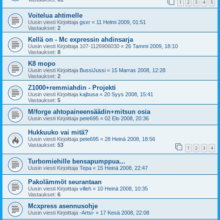
1
2
3
4
5
Voitelua ahtimelle
Uusin viesti Kirjoittaja
gsxr
«
11 Helmi 2009, 01:51
Vastaukset:
2
Kellä on - Mc expressin ahdinsarja
Uusin viesti Kirjoittaja
107-1126906030
«
26 Tammi 2009, 18:10
Vastaukset:
8
K8 mopo
Uusin viesti Kirjoittaja
BussiJussi
«
15 Marras 2008, 12:28
Vastaukset:
2
Z1000+remmiahdin - Projekti
Uusin viesti Kirjoittaja
kajbusa
«
20 Syys 2008, 15:41
Vastaukset:
5
M/forge ahtopaineensäädin+mitsun osia
Uusin viesti Kirjoittaja
pete695
«
02 Elo 2008, 20:36
Hukkuuko vai mitä?
Uusin viesti Kirjoittaja
pete695
«
28 Heinä 2008, 18:56
Vastaukset:
53
1
2
3
4
Turbomiehille bensapumppua...
Uusin viesti Kirjoittaja
Tepa
«
15 Heinä 2008, 22:47
Pakolämmöt seurantaan
Uusin viesti Kirjoittaja
villeh
«
10 Heinä 2008, 10:35
Vastaukset:
6
Mcxpress asennusohje
Uusin viesti Kirjoittaja
-Artsi-
«
17 Kesä 2008, 22:08