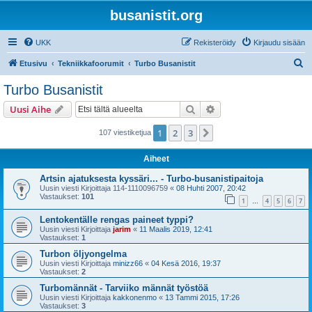
busanistit.org
UKK
Rekisteröidy
Kirjaudu sisään
E
Etusivu
Tekniikkafoorumit
Turbo Busanistit
t
Turbo Busanistit
s
Etsi
Tarkennettu haku
Uusi Aihe
i
1
2
3
Seuraava
107 viestiketjua
Aiheet
Artsin ajatuksesta kyssäri... - Turbo-busanistipaitoja
Uusin viesti Kirjoittaja
114-1110096759
«
08 Huhti 2007, 20:42
Vastaukset:
101
1
4
5
6
7
…
Lentokentälle rengas paineet typpi?
Uusin viesti Kirjoittaja
jarim
«
11 Maalis 2019, 12:41
Vastaukset:
1
Turbon öljyongelma
Uusin viesti Kirjoittaja
minizz66
«
04 Kesä 2016, 19:37
Vastaukset:
2
Turbomännät - Tarviiko männät työstöä
Uusin viesti Kirjoittaja
kakkonenmo
«
13 Tammi 2015, 17:26
Vastaukset:
3