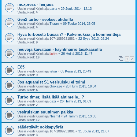
mcxpress - herjaus
Uusin viesti Kirjoittaja
parta
«
29 Joulu 2014, 12:13
Vastaukset:
4
Gen2 turbo - seokset ahdoilla
Uusin viesti Kirjoittaja
Titaani
«
09 Touko 2014, 23:05
Vastaukset:
4
Hyvä turbosetti busaan? - Kokemuksia ja kommentteja
Uusin viesti Kirjoittaja
107-1089231881
«
22 Syys 2013, 02:24
Vastaukset:
9
neuvoja kaivataan - käyntihäiriö tasakaasulla
Uusin viesti Kirjoittaja
jarim
«
26 Heinä 2013, 11:47
Vastaukset:
19
1
2
E85
Uusin viesti Kirjoittaja
tetsa
«
05 Kesä 2013, 20:49
Vastaukset:
9
Jos aquamist S1 vesiruisku ei toimi
Uusin viesti Kirjoittaja
Ginkaze
«
20 Huhti 2013, 18:34
Vastaukset:
4
Turbo timer, lisää ikää ahtimelle...?
Uusin viesti Kirjoittaja
gsxr
«
26 Helmi 2013, 01:09
Vastaukset:
2
vesiruiskun suuttimen paikka
Uusin viesti Kirjoittaja
Nesmit
«
24 Tammi 2013, 13:03
Vastaukset:
12
säädettävät nokkapyörät
Uusin viesti Kirjoittaja
107-1089231881
«
31 Joulu 2012, 21:07
Vastaukset:
3