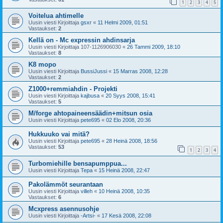
1
2
3
4
5
Voitelua ahtimelle
Uusin viesti Kirjoittaja
gsxr
«
11 Helmi 2009, 01:51
Vastaukset:
2
Kellä on - Mc expressin ahdinsarja
Uusin viesti Kirjoittaja
107-1126906030
«
26 Tammi 2009, 18:10
Vastaukset:
8
K8 mopo
Uusin viesti Kirjoittaja
BussiJussi
«
15 Marras 2008, 12:28
Vastaukset:
2
Z1000+remmiahdin - Projekti
Uusin viesti Kirjoittaja
kajbusa
«
20 Syys 2008, 15:41
Vastaukset:
5
M/forge ahtopaineensäädin+mitsun osia
Uusin viesti Kirjoittaja
pete695
«
02 Elo 2008, 20:36
Hukkuuko vai mitä?
Uusin viesti Kirjoittaja
pete695
«
28 Heinä 2008, 18:56
Vastaukset:
53
1
2
3
4
Turbomiehille bensapumppua...
Uusin viesti Kirjoittaja
Tepa
«
15 Heinä 2008, 22:47
Pakolämmöt seurantaan
Uusin viesti Kirjoittaja
villeh
«
10 Heinä 2008, 10:35
Vastaukset:
6
Mcxpress asennusohje
Uusin viesti Kirjoittaja
-Artsi-
«
17 Kesä 2008, 22:08