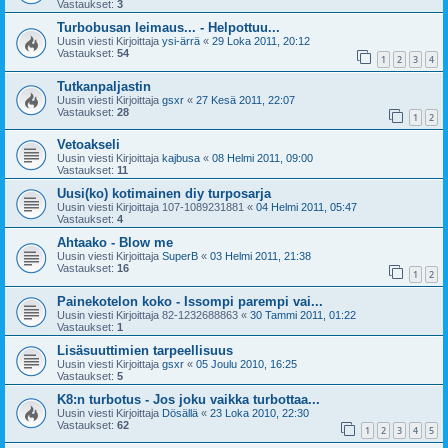
Vastaukset:
3
Turbobusan leimaus... - Helpottuu...
Uusin viesti Kirjoittaja
ysi-ärrä
«
29 Loka 2011, 20:12
Vastaukset:
54
1
2
3
4
Tutkanpaljastin
Uusin viesti Kirjoittaja
gsxr
«
27 Kesä 2011, 22:07
Vastaukset:
28
1
2
Vetoakseli
Uusin viesti Kirjoittaja
kajbusa
«
08 Helmi 2011, 09:00
Vastaukset:
11
Uusi(ko) kotimainen diy turposarja
Uusin viesti Kirjoittaja
107-1089231881
«
04 Helmi 2011, 05:47
Vastaukset:
4
Ahtaako - Blow me
Uusin viesti Kirjoittaja
SuperB
«
03 Helmi 2011, 21:38
Vastaukset:
16
1
2
Painekotelon koko - Issompi parempi vai...
Uusin viesti Kirjoittaja
82-1232688863
«
30 Tammi 2011, 01:22
Vastaukset:
1
Lisäsuuttimien tarpeellisuus
Uusin viesti Kirjoittaja
gsxr
«
05 Joulu 2010, 16:25
Vastaukset:
5
K8:n turbotus - Jos joku vaikka turbottaa...
Uusin viesti Kirjoittaja
Dösällä
«
23 Loka 2010, 22:30
Vastaukset:
62
1
2
3
4
5