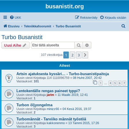
busanistit.org
UKK
Rekisteröidy
Kirjaudu sisään
E
Etusivu
Tekniikkafoorumit
Turbo Busanistit
t
Turbo Busanistit
s
Etsi
Tarkennettu haku
Uusi Aihe
i
1
2
3
Seuraava
107 viestiketjua
Aiheet
Artsin ajatuksesta kyssäri... - Turbo-busanistipaitoja
Uusin viesti Kirjoittaja
114-1110096759
«
08 Huhti 2007, 20:42
Vastaukset:
101
1
4
5
6
7
…
Lentokentälle rengas paineet typpi?
Uusin viesti Kirjoittaja
jarim
«
11 Maalis 2019, 12:41
Vastaukset:
1
Turbon öljyongelma
Uusin viesti Kirjoittaja
minizz66
«
04 Kesä 2016, 19:37
Vastaukset:
2
Turbomännät - Tarviiko männät työstöä
Uusin viesti Kirjoittaja
kakkonenmo
«
13 Tammi 2015, 17:26
Vastaukset:
3