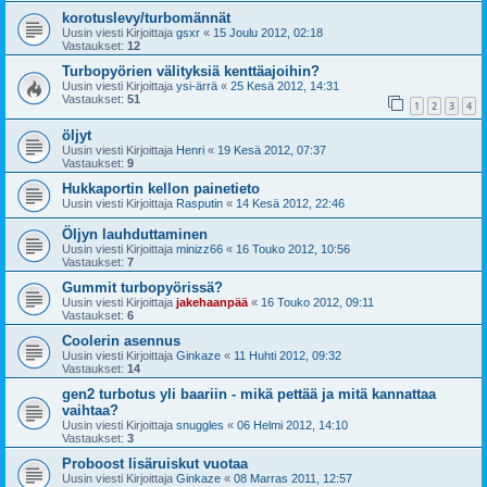
korotuslevy/turbomännät
Uusin viesti Kirjoittaja
gsxr
«
15 Joulu 2012, 02:18
Vastaukset:
12
Turbopyörien välityksiä kenttäajoihin?
Uusin viesti Kirjoittaja
ysi-ärrä
«
25 Kesä 2012, 14:31
Vastaukset:
51
1
2
3
4
öljyt
Uusin viesti Kirjoittaja
Henri
«
19 Kesä 2012, 07:37
Vastaukset:
9
Hukkaportin kellon painetieto
Uusin viesti Kirjoittaja
Rasputin
«
14 Kesä 2012, 22:46
Öljyn lauhduttaminen
Uusin viesti Kirjoittaja
minizz66
«
16 Touko 2012, 10:56
Vastaukset:
7
Gummit turbopyörissä?
Uusin viesti Kirjoittaja
jakehaanpää
«
16 Touko 2012, 09:11
Vastaukset:
6
Coolerin asennus
Uusin viesti Kirjoittaja
Ginkaze
«
11 Huhti 2012, 09:32
Vastaukset:
14
gen2 turbotus yli baariin - mikä pettää ja mitä kannattaa
vaihtaa?
Uusin viesti Kirjoittaja
snuggles
«
06 Helmi 2012, 14:10
Vastaukset:
3
Proboost lisäruiskut vuotaa
Uusin viesti Kirjoittaja
Ginkaze
«
08 Marras 2011, 12:57