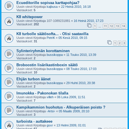
Ecueditorille sopivaa karttapohjaa?
Uusin viesti Kirjoittaja
kajbusa
«
22 Heinä 2010, 16:18
Vastaukset:
5
K8 whitepower
Uusin viesti Kirjoittaja
107-1089231881
«
16 Heinä 2010, 17:23
Vastaukset:
202
1
11
12
13
14
…
K8 turbolle säätösofta... - Olisi saatavilla
Uusin viesti Kirjoittaja
PetriK
«
05 Kesä 2010, 09:15
Vastaukset:
31
1
2
3
Sylinteriryhmän korottaminen
Uusin viesti Kirjoittaja
bussikoppa
«
11 Touko 2010, 13:39
Vastaukset:
2
Broboostin lisärikastinboxin säätö
Uusin viesti Kirjoittaja
bussikoppa
«
08 Touko 2010, 17:03
Vastaukset:
10
Ehjän turbon äänet
Uusin viesti Kirjoittaja
bussikoppa
«
29 Huhti 2010, 20:38
Vastaukset:
2
Imunokka - Pakonokan tilalla
Uusin viesti Kirjoittaja
villeh
«
06 Loka 2009, 11:51
Vastaukset:
7
Kampikammion huohotus - Alkuperäisen poisto ?
Uusin viesti Kirjoittaja
-Artsi-
«
05 Maalis 2009, 20:10
Vastaukset:
3
turboista - auttakeee
Uusin viesti Kirjoittaja
gsxr
«
13 Helmi 2009, 01:01
Vastaukset:
61