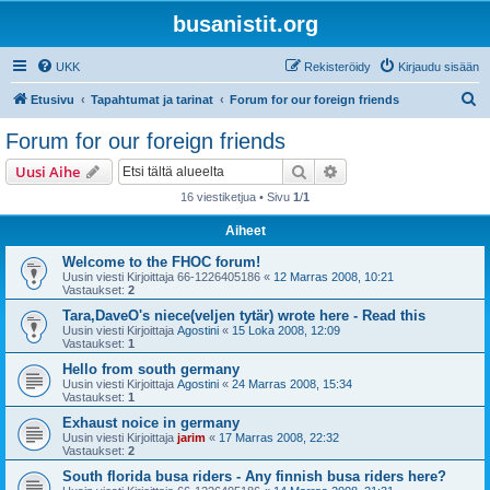
busanistit.org
UKK
Rekisteröidy
Kirjaudu sisään
E
Etusivu
Tapahtumat ja tarinat
Forum for our foreign friends
t
Forum for our foreign friends
s
Etsi
Tarkennettu haku
Uusi Aihe
i
16 viestiketjua • Sivu
1
/
1
Aiheet
Welcome to the FHOC forum!
Uusin viesti Kirjoittaja
66-1226405186
«
12 Marras 2008, 10:21
Vastaukset:
2
Tara,DaveO's niece(veljen tytär) wrote here - Read this
Uusin viesti Kirjoittaja
Agostini
«
15 Loka 2008, 12:09
Vastaukset:
1
Hello from south germany
Uusin viesti Kirjoittaja
Agostini
«
24 Marras 2008, 15:34
Vastaukset:
1
Exhaust noice in germany
Uusin viesti Kirjoittaja
jarim
«
17 Marras 2008, 22:32
Vastaukset:
2
South florida busa riders - Any finnish busa riders here?