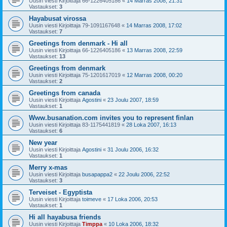
Uusin viesti Kirjoittaja
66-1226405186
«
14 Marras 2008, 21:31
Vastaukset:
3
Hayabusat virossa
Uusin viesti Kirjoittaja
79-1091167648
«
14 Marras 2008, 17:02
Vastaukset:
7
Greetings from denmark - Hi all
Uusin viesti Kirjoittaja
66-1226405186
«
13 Marras 2008, 22:59
Vastaukset:
13
Greetings from denmark
Uusin viesti Kirjoittaja
75-1201617019
«
12 Marras 2008, 00:20
Vastaukset:
2
Greetings from canada
Uusin viesti Kirjoittaja
Agostini
«
23 Joulu 2007, 18:59
Vastaukset:
1
Www.busanation.com invites you to represent finlan
Uusin viesti Kirjoittaja
83-1175441819
«
28 Loka 2007, 16:13
Vastaukset:
6
New year
Uusin viesti Kirjoittaja
Agostini
«
31 Joulu 2006, 16:32
Vastaukset:
1
Merry x-mas
Uusin viesti Kirjoittaja
busapappa2
«
22 Joulu 2006, 22:52
Vastaukset:
3
Terveiset - Egyptista
Uusin viesti Kirjoittaja
toimeve
«
17 Loka 2006, 20:53
Vastaukset:
1
Hi all hayabusa friends
Uusin viesti Kirjoittaja
Timppa
«
10 Loka 2006, 18:32