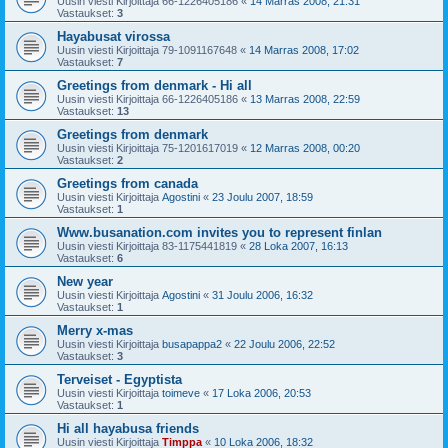
Uusin viesti Kirjoittaja
66-1226405186
«
14 Marras 2008, 21:31
Vastaukset:
3
Hayabusat virossa
Uusin viesti Kirjoittaja
79-1091167648
«
14 Marras 2008, 17:02
Vastaukset:
7
Greetings from denmark - Hi all
Uusin viesti Kirjoittaja
66-1226405186
«
13 Marras 2008, 22:59
Vastaukset:
13
Greetings from denmark
Uusin viesti Kirjoittaja
75-1201617019
«
12 Marras 2008, 00:20
Vastaukset:
2
Greetings from canada
Uusin viesti Kirjoittaja
Agostini
«
23 Joulu 2007, 18:59
Vastaukset:
1
Www.busanation.com invites you to represent finlan
Uusin viesti Kirjoittaja
83-1175441819
«
28 Loka 2007, 16:13
Vastaukset:
6
New year
Uusin viesti Kirjoittaja
Agostini
«
31 Joulu 2006, 16:32
Vastaukset:
1
Merry x-mas
Uusin viesti Kirjoittaja
busapappa2
«
22 Joulu 2006, 22:52
Vastaukset:
3
Terveiset - Egyptista
Uusin viesti Kirjoittaja
toimeve
«
17 Loka 2006, 20:53
Vastaukset:
1
Hi all hayabusa friends
Uusin viesti Kirjoittaja
Timppa
«
10 Loka 2006, 18:32