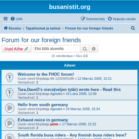
busanistit.org
UKK
Rekisteröidy
Kirjaudu sisään
E
Etusivu
Tapahtumat ja tarinat
Forum for our foreign friends
t
Forum for our foreign friends
s
Etsi
Tarkennettu haku
Uusi Aihe
i
16 viestiketjua • Sivu
1
/
1
Aiheet
Welcome to the FHOC forum!
Uusin viesti Kirjoittaja
66-1226405186
«
12 Marras 2008, 10:21
Vastaukset:
2
Tara,DaveO's niece(veljen tytär) wrote here - Read this
Uusin viesti Kirjoittaja
Agostini
«
15 Loka 2008, 12:09
Vastaukset:
1
Hello from south germany
Uusin viesti Kirjoittaja
Agostini
«
24 Marras 2008, 15:34
Vastaukset:
1
Exhaust noice in germany
Uusin viesti Kirjoittaja
jarim
«
17 Marras 2008, 22:32
Vastaukset:
2
South florida busa riders - Any finnish busa riders here?