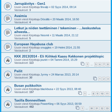
Jarrupäivitys - Gen1
Uusin viesti Kirjoittaja
finvalp
«
02 Syys 2014, 09:14
Vastaukset:
3
Avaimia
Uusin viesti Kirjoittaja
Dösällä
«
20 Maalis 2014, 16:50
Vastaukset:
4
Letkut ja niiden teettäminen / tekeminen - ...keskustelua
aiheesta...
Uusin viesti Kirjoittaja
Nesmit
«
11 Maalis 2014, 21:12
Vastaukset:
5
European Hayabusa club
Uusin viesti Kirjoittaja
snuggles
«
19 Helmi 2014, 21:55
Vastaukset:
2
KKK 2013/2014 - Eli Kiihkeä Kaasu Kekkonen projektitopic
Uusin viesti Kirjoittaja
jouniri
«
04 Tammi 2014, 15:29
Vastaukset:
113
1
5
6
7
8
…
Peilit
Uusin viesti Kirjoittaja
Jyrmy
«
24 Marras 2013, 20:14
Vastaukset:
30
1
2
3
Busan puikkoihin
Uusin viesti Kirjoittaja
blackbusa
«
22 Syys 2013, 08:40
Vastaukset:
157
1
8
9
10
11
…
Taxilla Bonnevilleen
Uusin viesti Kirjoittaja
PowerKing
«
06 Syys 2013, 00:59
Vastaukset:
492
1
30
31
32
33
…