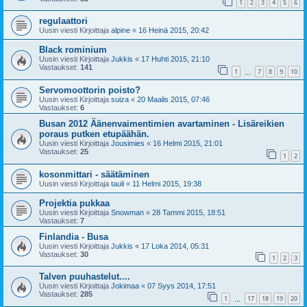
1
2
3
4
5
6
regulaattori
Uusin viesti Kirjoittaja
alpine
«
16 Heinä 2015, 20:42
Black rominium
Uusin viesti Kirjoittaja
Jukkis
«
17 Huhti 2015, 21:10
Vastaukset:
141
1
7
8
9
10
…
Servomoottorin poisto?
Uusin viesti Kirjoittaja
suiza
«
20 Maalis 2015, 07:46
Vastaukset:
6
Busan 2012 Äänenvaimentimien avartaminen - Lisäreikien
poraus putken etupäähän.
Uusin viesti Kirjoittaja
Jousimies
«
16 Helmi 2015, 21:01
Vastaukset:
25
1
2
kosonmittari - säätäminen
Uusin viesti Kirjoittaja
tauli
«
11 Helmi 2015, 19:38
Projektia pukkaa
Uusin viesti Kirjoittaja
Snowman
«
28 Tammi 2015, 18:51
Vastaukset:
7
Finlandia - Busa
Uusin viesti Kirjoittaja
Jukkis
«
17 Loka 2014, 05:31
Vastaukset:
30
1
2
3
Talven puuhastelut....
Uusin viesti Kirjoittaja
Jokimaa
«
07 Syys 2014, 17:51
Vastaukset:
285
1
17
18
19
20
…