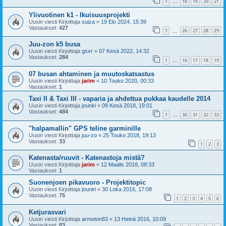
1
18
19
20
21
…
Ylivuotinen k1 - Ikuisuusprojekti
Uusin viesti Kirjoittaja
suiza
«
19 Elo 2024, 15:39
Vastaukset:
427
1
26
27
28
29
…
Juu-zon k5 busa
Uusin viesti Kirjoittaja
gsxr
«
07 Kesä 2022, 14:32
Vastaukset:
284
1
16
17
18
19
…
07 busan ahtaminen ja muutoskatsastus
Uusin viesti Kirjoittaja
jarim
«
10 Touko 2020, 00:33
Vastaukset:
1
Taxi II & Taxi III - vaparia ja ahdettua pukkaa kaudelle 2014
Uusin viesti Kirjoittaja
jouniri
«
09 Kesä 2018, 19:01
Vastaukset:
484
1
30
31
32
33
…
"halpamallin" GPS teline garminille
Uusin viesti Kirjoittaja
juu-zo
«
25 Touko 2018, 19:13
Vastaukset:
33
1
2
3
Katenasta/ruuvit - Katenastoja mistä?
Uusin viesti Kirjoittaja
jarim
«
12 Maalis 2018, 08:33
Vastaukset:
1
Suonenjoen pikavuoro - Projektitopic
Uusin viesti Kirjoittaja
jouniri
«
30 Loka 2016, 17:08
Vastaukset:
75
1
2
3
4
5
6
Ketjurasvari
Uusin viesti Kirjoittaja
armoton83
«
13 Heinä 2016, 10:09
Vastaukset:
83