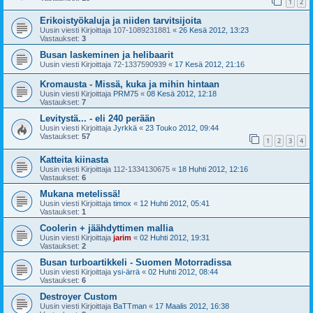
1
2
Erikoistyökaluja ja niiden tarvitsijoita
Uusin viesti Kirjoittaja
107-1089231881
«
26 Kesä 2012, 13:23
Vastaukset:
3
Busan laskeminen ja helibaarit
Uusin viesti Kirjoittaja
72-1337590939
«
17 Kesä 2012, 21:16
Kromausta - Missä, kuka ja mihin hintaan
Uusin viesti Kirjoittaja
PRM75
«
08 Kesä 2012, 12:18
Vastaukset:
7
Levitystä... - eli 240 perään
Uusin viesti Kirjoittaja
Jyrkkä
«
23 Touko 2012, 09:44
Vastaukset:
57
1
2
3
4
Katteita kiinasta
Uusin viesti Kirjoittaja
112-1334130675
«
18 Huhti 2012, 12:16
Vastaukset:
6
Mukana metelissä!
Uusin viesti Kirjoittaja
timox
«
12 Huhti 2012, 05:41
Vastaukset:
1
Coolerin + jäähdyttimen mallia
Uusin viesti Kirjoittaja
jarim
«
02 Huhti 2012, 19:31
Vastaukset:
2
Busan turboartikkeli - Suomen Motorradissa
Uusin viesti Kirjoittaja
ysi-ärrä
«
02 Huhti 2012, 08:44
Vastaukset:
6
Destroyer Custom
Uusin viesti Kirjoittaja
BaTTman
«
17 Maalis 2012, 16:38