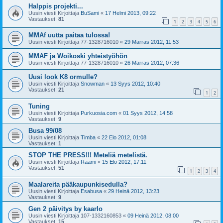
Halppis projekti...
Uusin viesti Kirjoittaja
BuSami
«
17 Helmi 2013, 09:22
Vastaukset:
81
1
2
3
4
5
6
MMAf uutta paitaa tulossa!
Uusin viesti Kirjoittaja
77-1328716010
«
29 Marras 2012, 11:53
MMAF ja Woikoski yhteistyöhön
Uusin viesti Kirjoittaja
77-1328716010
«
26 Marras 2012, 07:36
Uusi look K8 ormulle?
Uusin viesti Kirjoittaja
Snowman
«
13 Syys 2012, 10:40
Vastaukset:
21
1
2
Tuning
Uusin viesti Kirjoittaja
Purkuosia.com
«
01 Syys 2012, 14:58
Vastaukset:
9
Busa 99/08
Uusin viesti Kirjoittaja
Timba
«
22 Elo 2012, 01:08
Vastaukset:
1
STOP THE PRESS!!! Meteliä metelistä.
Uusin viesti Kirjoittaja
Raami
«
15 Elo 2012, 17:11
Vastaukset:
51
1
2
3
4
Maalareita pääkaupunkisedulla?
Uusin viesti Kirjoittaja
Esabusa
«
29 Heinä 2012, 13:23
Vastaukset:
9
Gen 2 päivitys by kaarlo
Uusin viesti Kirjoittaja
107-1332160853
«
09 Heinä 2012, 08:00
Vastaukset:
15