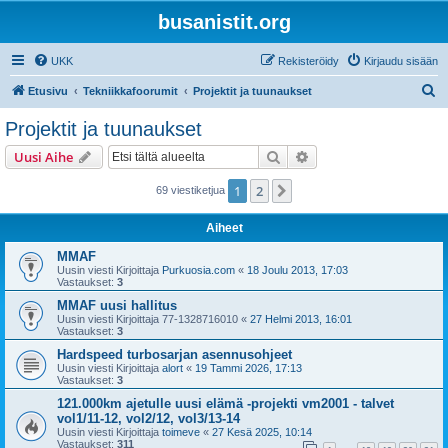
busanistit.org
UKK
Rekisteröidy
Kirjaudu sisään
E
Etusivu
Tekniikkafoorumit
Projektit ja tuunaukset
t
Projektit ja tuunaukset
s
Etsi
Tarkennettu haku
Uusi Aihe
i
1
2
Seuraava
69 viestiketjua
Aiheet
MMAF
Uusin viesti Kirjoittaja
Purkuosia.com
«
18 Joulu 2013, 17:03
Vastaukset:
3
MMAF uusi hallitus
Uusin viesti Kirjoittaja
77-1328716010
«
27 Helmi 2013, 16:01
Vastaukset:
3
Hardspeed turbosarjan asennusohjeet
Uusin viesti Kirjoittaja
alort
«
19 Tammi 2026, 17:13
Vastaukset:
3
121.000km ajetulle uusi elämä -projekti vm2001 - talvet
vol1/11-12, vol2/12, vol3/13-14
Uusin viesti Kirjoittaja
toimeve
«
27 Kesä 2025, 10:14
Vastaukset:
311