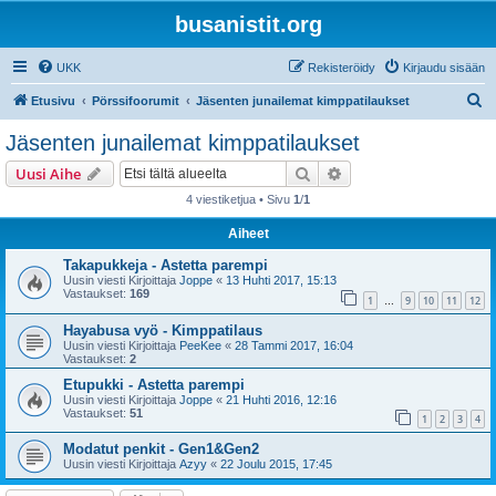
busanistit.org
UKK
Rekisteröidy
Kirjaudu sisään
E
Etusivu
Pörssifoorumit
Jäsenten junailemat kimppatilaukset
t
Jäsenten junailemat kimppatilaukset
s
Etsi
Tarkennettu haku
Uusi Aihe
i
4 viestiketjua • Sivu
1
/
1
Aiheet
Takapukkeja - Astetta parempi
Uusin viesti Kirjoittaja
Joppe
«
13 Huhti 2017, 15:13
Vastaukset:
169
1
9
10
11
12
…
Hayabusa vyö - Kimppatilaus
Uusin viesti Kirjoittaja
PeeKee
«
28 Tammi 2017, 16:04
Vastaukset:
2
Etupukki - Astetta parempi
Uusin viesti Kirjoittaja
Joppe
«
21 Huhti 2016, 12:16
Vastaukset:
51
1
2
3
4
Modatut penkit - Gen1&Gen2
Uusin viesti Kirjoittaja
Azyy
«
22 Joulu 2015, 17:45