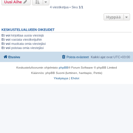
Uusi Aihe
4 viestiketjua • Sivu
1
/
1
Hyppää
KESKUSTELUALUEEN OIKEUDET
Et voi
kirjoittaa uusia viestejä
Et voi
vastata viestiketjuihin
Et voi
muokata omia viestejäsi
Et voi
poistaa omia viestejäsi
Etusivu
Poista evästeet
Kaikki ajat ovat
UTC+03:00
Keskustelufoorumin ohjelmisto
phpBB
® Forum Software © phpBB Limited
Käännös: phpBB Suomi (lurttinen, harritapio, Pettis)
Yksityisyys
|
Ehdot