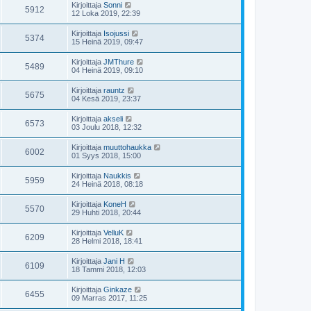
Kirjoittaja
Sonni
5912
12 Loka 2019, 22:39
Kirjoittaja
Isojussi
5374
15 Heinä 2019, 09:47
Kirjoittaja
JMThure
5489
04 Heinä 2019, 09:10
Kirjoittaja
rauntz
5675
04 Kesä 2019, 23:37
Kirjoittaja
akseli
6573
03 Joulu 2018, 12:32
Kirjoittaja
muuttohaukka
6002
01 Syys 2018, 15:00
Kirjoittaja
Naukkis
5959
24 Heinä 2018, 08:18
Kirjoittaja
KoneH
5570
29 Huhti 2018, 20:44
Kirjoittaja
VelluK
6209
28 Helmi 2018, 18:41
Kirjoittaja
Jani H
6109
18 Tammi 2018, 12:03
Kirjoittaja
Ginkaze
6455
09 Marras 2017, 11:25