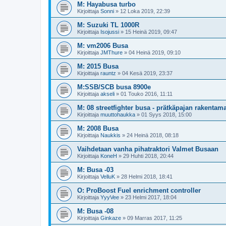
M: Hayabusa turbo
Kirjoittaja
Sonni
»
12 Loka 2019, 22:39
M: Suzuki TL 1000R
Kirjoittaja
Isojussi
»
15 Heinä 2019, 09:47
M: vm2006 Busa
Kirjoittaja
JMThure
»
04 Heinä 2019, 09:10
M: 2015 Busa
Kirjoittaja
rauntz
»
04 Kesä 2019, 23:37
M:SSB/SCB busa 8900e
Kirjoittaja
akseli
»
01 Touko 2016, 11:11
M: 08 streetfighter busa - prätkäpajan rakenta
Kirjoittaja
muuttohaukka
»
01 Syys 2018, 15:00
M: 2008 Busa
Kirjoittaja
Naukkis
»
24 Heinä 2018, 08:18
Vaihdetaan vanha pihatraktori Valmet Busaan
Kirjoittaja
KoneH
»
29 Huhti 2018, 20:44
M: Busa -03
Kirjoittaja
VelluK
»
28 Helmi 2018, 18:41
O: ProBoost Fuel enrichment controller
Kirjoittaja
YyyVee
»
23 Helmi 2017, 18:04
M: Busa -08
Kirjoittaja
Ginkaze
»
09 Marras 2017, 11:25