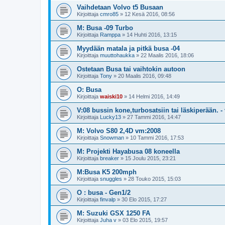
Vaihdetaan Volvo t5 Busaan
Kirjoittaja
cmro85
»
12 Kesä 2016, 08:56
M: Busa -09 Turbo
Kirjoittaja
Ramppa
»
14 Huhti 2016, 13:15
Myydään matala ja pitkä busa -04
Kirjoittaja
muuttohaukka
»
22 Maalis 2016, 18:06
Ostetaan Busa tai vaihtokin autoon
Kirjoittaja
Tony
»
20 Maalis 2016, 09:48
O: Busa
Kirjoittaja
waiski10
»
14 Helmi 2016, 14:49
V:08 bussin kone,turbosatsiin tai läskiperään. 
Kirjoittaja
Lucky13
»
27 Tammi 2016, 14:47
M: Volvo S80 2,4D vm:2008
Kirjoittaja
Snowman
»
10 Tammi 2016, 17:53
M: Projekti Hayabusa 08 koneella
Kirjoittaja
breaker
»
15 Joulu 2015, 23:21
M:Busa K5 200mph
Kirjoittaja
snuggles
»
28 Touko 2015, 15:03
O : busa - Gen1/2
Kirjoittaja
finvalp
»
30 Elo 2015, 17:27
M: Suzuki GSX 1250 FA
Kirjoittaja
Juha v
»
03 Elo 2015, 19:57