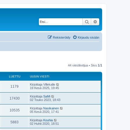
Etsi
Tarkennettu haku
Rekisteröidy
Kirjaudu sisään
44 viestiketjua • Sivu
1
/
1
LUETTU
UUSIN VIESTI
Kirjoittaja
Villekalle
1179
19 Kesä 2025, 19:45
Kirjoittaja
SaMi
17430
02 Touko 2023, 18:43
Kirjoittaja
Nasikainen
10535
05 Kesä 2020, 17:41
Kirjoittaja
Kouhia
5883
02 Huhti 2020, 18:51