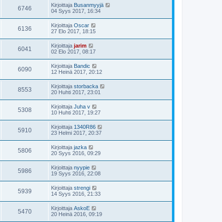
Kirjoittaja
Busanmyyjä
6746
04 Syys 2017, 16:34
Kirjoittaja
Oscar
6136
27 Elo 2017, 18:15
Kirjoittaja
jarim
6041
02 Elo 2017, 08:17
Kirjoittaja
Bandic
6090
12 Heinä 2017, 20:12
Kirjoittaja
storbacka
8553
20 Huhti 2017, 23:01
Kirjoittaja
Juha v
5308
10 Huhti 2017, 19:27
Kirjoittaja
1340R86
5910
23 Helmi 2017, 20:37
Kirjoittaja
jazka
5806
20 Syys 2016, 09:29
Kirjoittaja
nyypie
5986
19 Syys 2016, 22:08
Kirjoittaja
strengi
5939
14 Syys 2016, 21:33
Kirjoittaja
AskoE
5470
20 Heinä 2016, 09:19