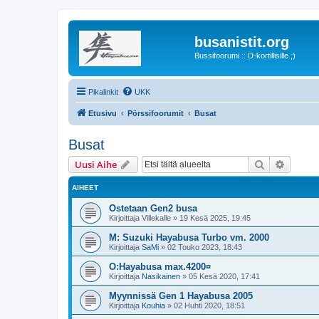
busanistit.org
Bussifoorumi :: D-kortillisille ;)
Pikalinkit
UKK
Etusivu
Pörssifoorumit
Busat
Busat
Etsi
Tarken
Uusi Aihe
AIHEET
Ostetaan Gen2 busa
Kirjoittaja
Villekalle
»
19 Kesä 2025, 19:45
M: Suzuki Hayabusa Turbo vm. 2000
Kirjoittaja
SaMi
»
02 Touko 2023, 18:43
O:Hayabusa max.4200¤
Kirjoittaja
Nasikainen
»
05 Kesä 2020, 17:41
Myynnissä Gen 1 Hayabusa 2005
Kirjoittaja
Kouhia
»
02 Huhti 2020, 18:51