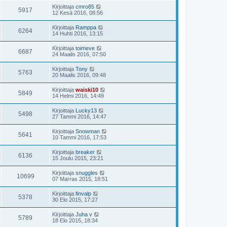
Kirjoittaja
cmro85
5917
12 Kesä 2016, 08:56
Kirjoittaja
Ramppa
6264
14 Huhti 2016, 13:15
Kirjoittaja
toimeve
6687
24 Maalis 2016, 07:50
Kirjoittaja
Tony
5763
20 Maalis 2016, 09:48
Kirjoittaja
waiski10
5849
14 Helmi 2016, 14:49
Kirjoittaja
Lucky13
5498
27 Tammi 2016, 14:47
Kirjoittaja
Snowman
5641
10 Tammi 2016, 17:53
Kirjoittaja
breaker
6136
15 Joulu 2015, 23:21
Kirjoittaja
snuggles
10699
07 Marras 2015, 18:51
Kirjoittaja
finvalp
5378
30 Elo 2015, 17:27
Kirjoittaja
Juha v
5789
18 Elo 2015, 18:34