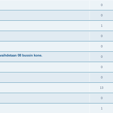
0
0
1
0
0
- vaihdetaan 08 bussin kone.
0
0
0
13
0
1