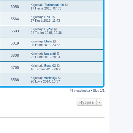
Kirjoittaja
Turbonisti-hki
6058
17 Heinä 2015, 07:53
Kirjoittaja
Hallu
5564
27 Kesä 2015, 11:43
Kirjoittaja
HylSy
5683
24 Touko 2015, 22:38
Kirjoittaja
Mieto
6019
25 Huhti 2015, 23:58
Kirjoittaja
busantti
6308
22 Huhti 2015, 20:51
Kirjoittaja
Bussi03
5765
16 Tammi 2015, 06:23
Kirjoittaja
verhoilija
6588
20 Loka 2014, 13:37
44 viestiketjua • Sivu
1
/
1
Hyppää