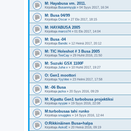
M: Hayabusa vm. 2011.
Kirjoittaja
Busanmyyjä
»
04 Syys 2017, 16:34
M: Busa 04/99
Kirjoittaja
Oscar
»
27 Elo 2017, 18:15
M: HAYABUSA 2005
Kirjoittaja
marco74
»
01 Elo 2017, 14:04
M: Busa -04
Kirjoittaja
Bandic
»
12 Heinä 2017, 20:12
M: TIC Holeshot # 3 Busa 2005
Kirjoittaja
TeeCay
»
29 Huhti 2016, 21:50
M: Suzuki GSX 1100F
Kirjoittaja
Juha v
»
10 Huhti 2017, 19:27
O: Gen1 moottori
Kirjoittaja
YyyVee
»
23 Helmi 2017, 17:58
M: -06 Busa
Kirjoittaja
jazka
»
20 Syys 2016, 09:29
M: Kipattu Gen1 turbobusa projektiksi
Kirjoittaja
nyypie
»
19 Syys 2016, 22:08
M:turbobusaa tahi runko
Kirjoittaja
snuggles
»
14 Syys 2016, 12:44
O:Rikkinäinen Busa=halpa
Kirjoittaja
AskoE
»
20 Heinä 2016, 09:19