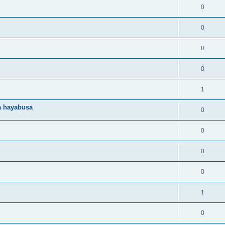
0
0
0
0
1
ma hayabusa
0
0
0
0
1
0