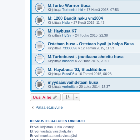
M;Turbo Warrior Busa
Kirjoittaja
Turbonisti-hki
»
17 Heinä 2015, 07:53
M: 1200 Bandit naku vm2004
Kirjoittaja
Hallu
»
27 Kesä 2015, 11:43
M: Haybusa K7
Kirjoittaja
HylSy
»
24 Touko 2015, 22:38
Ostetaan busa - Ostetaan hyvä ja halpa Busa.
Kirjoittaja
73330396
»
12 Tammi 2015, 11:53
M.Turbobussi - joutilaana ahdettu busa
Kirjoittaja
busantti
»
22 Huhti 2015, 20:51
M: Hayabusa '03, BlackEdition
Kirjoittaja
Bussi03
»
16 Tammi 2015, 06:23
myydään/vaihdetaan busa
Kirjoittaja
verhoilija
»
20 Loka 2014, 13:37
Uusi Aihe
Palaa etusivulle
KESKUSTELUALUEEN OIKEUDET
Et voi
kirjoittaa uusia viestejä
Et voi
vastata viestiketjuihin
Et voi
muokata omia viestejäsi
Et voi
poistaa omia viestejäsi