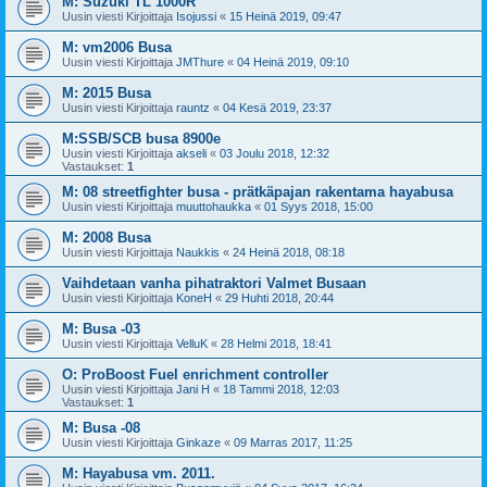
M: Suzuki TL 1000R
Uusin viesti Kirjoittaja
Isojussi
«
15 Heinä 2019, 09:47
M: vm2006 Busa
Uusin viesti Kirjoittaja
JMThure
«
04 Heinä 2019, 09:10
M: 2015 Busa
Uusin viesti Kirjoittaja
rauntz
«
04 Kesä 2019, 23:37
M:SSB/SCB busa 8900e
Uusin viesti Kirjoittaja
akseli
«
03 Joulu 2018, 12:32
Vastaukset:
1
M: 08 streetfighter busa - prätkäpajan rakentama hayabusa
Uusin viesti Kirjoittaja
muuttohaukka
«
01 Syys 2018, 15:00
M: 2008 Busa
Uusin viesti Kirjoittaja
Naukkis
«
24 Heinä 2018, 08:18
Vaihdetaan vanha pihatraktori Valmet Busaan
Uusin viesti Kirjoittaja
KoneH
«
29 Huhti 2018, 20:44
M: Busa -03
Uusin viesti Kirjoittaja
VelluK
«
28 Helmi 2018, 18:41
O: ProBoost Fuel enrichment controller
Uusin viesti Kirjoittaja
Jani H
«
18 Tammi 2018, 12:03
Vastaukset:
1
M: Busa -08
Uusin viesti Kirjoittaja
Ginkaze
«
09 Marras 2017, 11:25
M: Hayabusa vm. 2011.