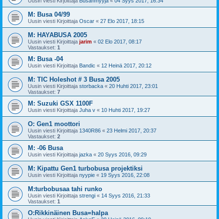
Uusin viesti Kirjoittaja
Busanmyyjä
«
04 Syys 2017, 16:34
M: Busa 04/99
Uusin viesti Kirjoittaja
Oscar
«
27 Elo 2017, 18:15
M: HAYABUSA 2005
Uusin viesti Kirjoittaja
jarim
«
02 Elo 2017, 08:17
Vastaukset:
1
M: Busa -04
Uusin viesti Kirjoittaja
Bandic
«
12 Heinä 2017, 20:12
M: TIC Holeshot # 3 Busa 2005
Uusin viesti Kirjoittaja
storbacka
«
20 Huhti 2017, 23:01
Vastaukset:
7
M: Suzuki GSX 1100F
Uusin viesti Kirjoittaja
Juha v
«
10 Huhti 2017, 19:27
O: Gen1 moottori
Uusin viesti Kirjoittaja
1340R86
«
23 Helmi 2017, 20:37
Vastaukset:
2
M: -06 Busa
Uusin viesti Kirjoittaja
jazka
«
20 Syys 2016, 09:29
M: Kipattu Gen1 turbobusa projektiksi
Uusin viesti Kirjoittaja
nyypie
«
19 Syys 2016, 22:08
M:turbobusaa tahi runko
Uusin viesti Kirjoittaja
strengi
«
14 Syys 2016, 21:33
Vastaukset:
1
O:Rikkinäinen Busa=halpa