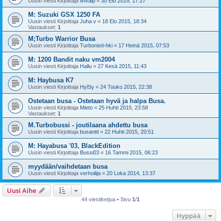
Uusin viesti Kirjoittaja
finvalp
«
30 Elo 2015, 17:27
M: Suzuki GSX 1250 FA
Uusin viesti Kirjoittaja
Juha v
«
18 Elo 2015, 18:34
Vastaukset:
1
M;Turbo Warrior Busa
Uusin viesti Kirjoittaja
Turbonisti-hki
«
17 Heinä 2015, 07:53
M: 1200 Bandit naku vm2004
Uusin viesti Kirjoittaja
Hallu
«
27 Kesä 2015, 11:43
M: Haybusa K7
Uusin viesti Kirjoittaja
HylSy
«
24 Touko 2015, 22:38
Ostetaan busa - Ostetaan hyvä ja halpa Busa.
Uusin viesti Kirjoittaja
Mieto
«
25 Huhti 2015, 23:58
Vastaukset:
1
M.Turbobussi - joutilaana ahdettu busa
Uusin viesti Kirjoittaja
busantti
«
22 Huhti 2015, 20:51
M: Hayabusa '03, BlackEdition
Uusin viesti Kirjoittaja
Bussi03
«
16 Tammi 2015, 06:23
myydään/vaihdetaan busa
Uusin viesti Kirjoittaja
verhoilija
«
20 Loka 2014, 13:37
Uusi Aihe
44 viestiketjua • Sivu
1
/
1
Hyppää