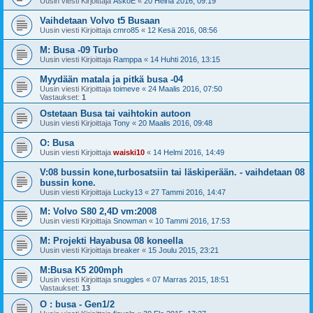
Uusin viesti Kirjoittaja
AskoE
«
20 Heinä 2016, 09:19
Vaihdetaan Volvo t5 Busaan
Uusin viesti Kirjoittaja
cmro85
«
12 Kesä 2016, 08:56
M: Busa -09 Turbo
Uusin viesti Kirjoittaja
Ramppa
«
14 Huhti 2016, 13:15
Myydään matala ja pitkä busa -04
Uusin viesti Kirjoittaja
toimeve
«
24 Maalis 2016, 07:50
Vastaukset:
1
Ostetaan Busa tai vaihtokin autoon
Uusin viesti Kirjoittaja
Tony
«
20 Maalis 2016, 09:48
O: Busa
Uusin viesti Kirjoittaja
waiski10
«
14 Helmi 2016, 14:49
V:08 bussin kone,turbosatsiin tai läskiperään. - vaihdetaan 08
bussin kone.
Uusin viesti Kirjoittaja
Lucky13
«
27 Tammi 2016, 14:47
M: Volvo S80 2,4D vm:2008
Uusin viesti Kirjoittaja
Snowman
«
10 Tammi 2016, 17:53
M: Projekti Hayabusa 08 koneella
Uusin viesti Kirjoittaja
breaker
«
15 Joulu 2015, 23:21
M:Busa K5 200mph
Uusin viesti Kirjoittaja
snuggles
«
07 Marras 2015, 18:51
Vastaukset:
13
O : busa - Gen1/2