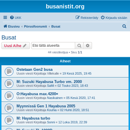
busanistit.org
UKK
Rekisteröidy
Kirjaudu sisään
E
Etusivu
Pörssifoorumit
Busat
t
Busat
s
Etsi
Tarkennettu haku
Uusi Aihe
i
44 viestiketjua • Sivu
1
/
1
Aiheet
Ostetaan Gen2 busa
Uusin viesti Kirjoittaja
Villekalle
«
19 Kesä 2025, 19:45
M: Suzuki Hayabusa Turbo vm. 2000
Uusin viesti Kirjoittaja
SaMi
«
02 Touko 2023, 18:43
O:Hayabusa max.4200¤
Uusin viesti Kirjoittaja
Nasikainen
«
05 Kesä 2020, 17:41
Myynnissä Gen 1 Hayabusa 2005
Uusin viesti Kirjoittaja
Kouhia
«
02 Huhti 2020, 18:51
M: Hayabusa turbo
Uusin viesti Kirjoittaja
Sonni
«
12 Loka 2019, 22:39