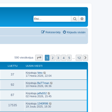
Etsi
Tarkennettu haku
Rekisteröidy
Kirjaudu sisään
Sivu
1
/
12
1
2
3
4
5
12
Seuraava
590 viestiketjua
…
LUETTU
UUSIN VIESTI
Kirjoittaja
Veto
37
17 Heinä 2026, 22:04
Kirjoittaja
BaTTman
92
10 Heinä 2026, 06:36
Kirjoittaja
jaffa552
87
02 Heinä 2026, 15:45
Kirjoittaja
1340R86
17535
19 Joulu 2025, 18:30