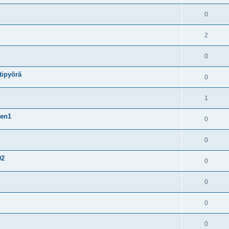
0
2
0
tipyörä
0
1
gen1
0
0
02
0
0
0
0