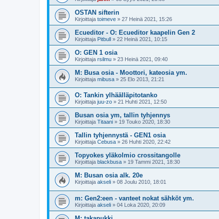
OSTAN sifterin
Kirjoittaja
toimeve
»
27 Heinä 2021, 15:26
Ecueditor - O: Ecueditor kaapelin Gen 2
Kirjoittaja
Pitbull
»
22 Heinä 2021, 10:15
O: GEN 1 osia
Kirjoittaja
rsilmu
»
23 Heinä 2021, 09:40
M: Busa osia - Moottori, kateosia ym.
Kirjoittaja
mibusa
»
25 Elo 2013, 21:21
O: Tankin ylhäälläpitotanko
Kirjoittaja
juu-zo
»
21 Huhti 2021, 12:50
Busan osia ym, tallin tyhjennys
Kirjoittaja
Titaani
»
19 Touko 2020, 18:30
Tallin tyhjennystä - GEN1 osia
Kirjoittaja
Cebusa
»
26 Huhti 2020, 22:42
Topyokes yläkolmio crossitangolle
Kirjoittaja
blackbusa
»
19 Tammi 2021, 18:30
M: Busan osia alk. 20e
Kirjoittaja
akseli
»
08 Joulu 2010, 18:01
m: Gen2:een - vanteet nokat sähköt ym.
Kirjoittaja
akseli
»
04 Loka 2020, 20:09
M: takapukki