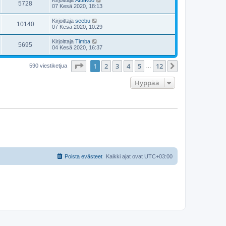
Kirjoittaja
AtteKoo
5728
07 Kesä 2020, 18:13
Kirjoittaja
seebu
10140
07 Kesä 2020, 10:29
Kirjoittaja
Timba
5695
04 Kesä 2020, 16:37
Sivu
1
/
12
1
2
3
4
5
12
Seuraava
590 viestiketjua
…
Hyppää
Poista evästeet
Kaikki ajat ovat
UTC+03:00