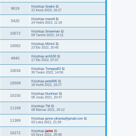
Kirjoittaja
Snake
9619
21 Kesä 2023, 16:27
Kirjoittaja
maneli
5420
24 Helmi 2023, 11:19
Kirjoittaja
Snowman
10072
09 Tammi 2023, 14:11
Kirjoittaja
Mörkö
10002
23 Elo 2022, 20:45
Kirjoittaja
ari1630
4940
17 Elo 2022, 07:07
Kirjoittaja
Tomppa83
10034
30 Touko 2022, 14:59
Kirjoittaja
pete695
10509
18 Huhti 2022, 18:27
Kirjoittaja
Nurkkari
10150
08 Joulu 2021, 20:47
Kirjoittaja
TM
11168
08 Marras 2021, 20:12
Kirjoittaja
janne.yliranta@gmail.com
11369
03 Loka 2021, 21:59
Kirjoittaja
jarim
10272
03 Syys 2021, 20:08