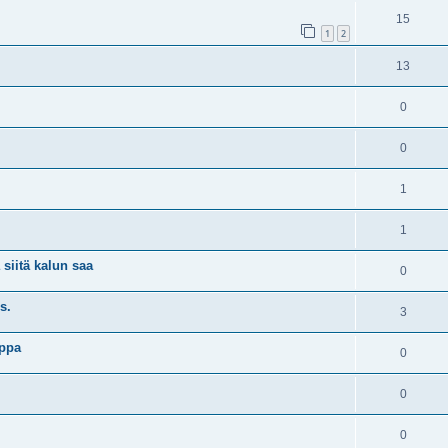
15
1
2
13
0
0
1
1
 siitä kalun saa
0
s.
3
oppa
0
0
0