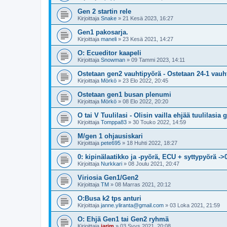
Gen 2 startin rele
Kirjoittaja
Snake
»
21 Kesä 2023, 16:27
Gen1 pakosarja.
Kirjoittaja
maneli
»
23 Kesä 2021, 14:27
O: Ecueditor kaapeli
Kirjoittaja
Snowman
»
09 Tammi 2023, 14:11
Ostetaan gen2 vauhtipyörä - Ostetaan 24-1 vauh
Kirjoittaja
Mörkö
»
23 Elo 2022, 20:45
Ostetaan gen1 busan plenumi
Kirjoittaja
Mörkö
»
08 Elo 2022, 20:20
O tai V Tuulilasi - Olisin vailla ehjää tuulilasia 
Kirjoittaja
Tomppa83
»
30 Touko 2022, 14:59
M/gen 1 ohjausiskari
Kirjoittaja
pete695
»
18 Huhti 2022, 18:27
0: kipinälaatikko ja -pyörä, ECU + syttypyörä ->
Kirjoittaja
Nurkkari
»
08 Joulu 2021, 20:47
Viriosia Gen1/Gen2
Kirjoittaja
TM
»
08 Marras 2021, 20:12
O:Busa k2 tps anturi
Kirjoittaja
janne.yliranta@gmail.com
»
03 Loka 2021, 21:59
O: Ehjä Gen1 tai Gen2 ryhmä
Kirjoittaja
jarim
»
03 Syys 2021, 20:08