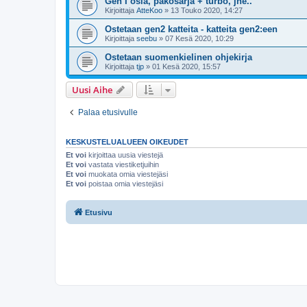
Gen I osia, pakosarja + turbo, jne..
Kirjoittaja
AtteKoo
»
13 Touko 2020, 14:27
Ostetaan gen2 katteita - katteita gen2:een
Kirjoittaja
seebu
»
07 Kesä 2020, 10:29
Ostetaan suomenkielinen ohjekirja
Kirjoittaja
tjp
»
01 Kesä 2020, 15:57
Uusi Aihe
Palaa etusivulle
KESKUSTELUALUEEN OIKEUDET
Et voi
kirjoittaa uusia viestejä
Et voi
vastata viestiketjuihin
Et voi
muokata omia viestejäsi
Et voi
poistaa omia viestejäsi
Etusivu