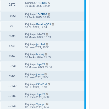
Kirjoittaja
1340R86
9272
19 Joulu 2025, 18:29
Kirjoittaja
1340R86
14951
19 Joulu 2025, 18:29
Kirjoittaja
Peralka@59
791
16 Elo 2025, 14:14
Kirjoittaja
Jaba79
5095
09 Maalis 2025, 18:53
Kirjoittaja
jaxuhali
4741
31 Loka 2024, 19:35
Kirjoittaja
busa4j
4957
10 Touko 2024, 15:03
Kirjoittaja
Jape79
10231
10 Marras 2023, 22:56
Kirjoittaja
juu-zo
5955
13 Loka 2023, 20:58
Kirjoittaja
COnRod
10130
31 Elo 2023, 16:33
Kirjoittaja
Jape79
10182
17 Heinä 2023, 07:09
Kirjoittaja
Spuppe
10133
02 Heinä 2023, 17:45