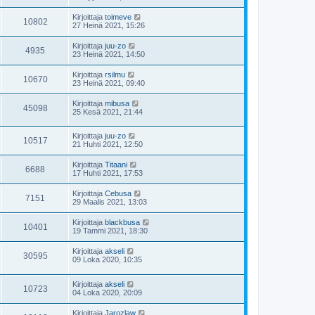
Kirjoittaja
toimeve
10802
27 Heinä 2021, 15:26
Kirjoittaja
juu-zo
4935
23 Heinä 2021, 14:50
Kirjoittaja
rsilmu
10670
23 Heinä 2021, 09:40
Kirjoittaja
mibusa
45098
25 Kesä 2021, 21:44
Kirjoittaja
juu-zo
10517
21 Huhti 2021, 12:50
Kirjoittaja
Titaani
6688
17 Huhti 2021, 17:53
Kirjoittaja
Cebusa
7151
29 Maalis 2021, 13:03
Kirjoittaja
blackbusa
10401
19 Tammi 2021, 18:30
Kirjoittaja
akseli
30595
09 Loka 2020, 10:35
Kirjoittaja
akseli
10723
04 Loka 2020, 20:09
Kirjoittaja
Jarozlaw