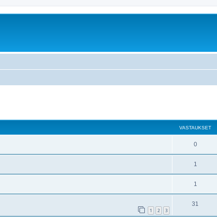
nettu haku
VASTAUKSET
0
1
1
31
1
2
3