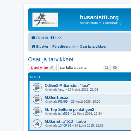
busanistit.org
Bussifoorumi :: D-kortillisille ;)
Pikalinkit
UKK
Etusivu
Pörssifoorumit
Osat ja tarvikkeet
Osat ja tarvikkeet
Etsi
Tarken
Uusi Aihe
AIHEET
O:Gen2 Mittariston "lasi"
Kirjoittaja
Veto
»
17 Heinä 2026, 22:04
M:Gen1 osaa
Kirjoittaja
FB#99
»
28 Kesä 2026, 10:50
M: Top Sellerie-penkit gen2
Kirjoittaja
jaffa552
»
11 Kesä 2026, 15:34
M:Garret ta4513 - turbo
Kirjoittaja
1340R86
»
24 Loka 2015, 22:08