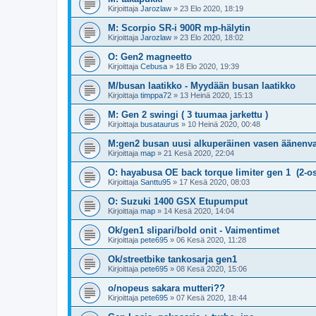
Kirjoittaja
Jarozlaw
»
23 Elo 2020, 18:19
M: Scorpio SR-i 900R mp-hälytin
Kirjoittaja
Jarozlaw
»
23 Elo 2020, 18:02
O: Gen2 magneetto
Kirjoittaja
Cebusa
»
18 Elo 2020, 19:39
M/busan laatikko - Myydään busan laatikko
Kirjoittaja
timppa72
»
13 Heinä 2020, 15:13
M: Gen 2 swingi ( 3 tuumaa jarkettu )
Kirjoittaja
busataurus
»
10 Heinä 2020, 00:48
M:gen2 busan uusi alkuperäinen vasen äänenv
Kirjoittaja
map
»
21 Kesä 2020, 22:04
O: hayabusa OE back torque limiter gen 1 (2-o
Kirjoittaja
Santtu95
»
17 Kesä 2020, 08:03
O: Suzuki 1400 GSX Etupumput
Kirjoittaja
map
»
14 Kesä 2020, 14:04
Ok/gen1 slipari/bold onit - Vaimentimet
Kirjoittaja
pete695
»
06 Kesä 2020, 11:28
Ok/streetbike tankosarja gen1
Kirjoittaja
pete695
»
08 Kesä 2020, 15:06
o/nopeus sakara mutteri??
Kirjoittaja
pete695
»
07 Kesä 2020, 18:44