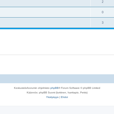
2
0
3
Keskustelufoorumin ohjelmisto
phpBB
® Forum Software © phpBB Limited
Käännös: phpBB Suomi (lurttinen, harritapio, Pettis)
Yksityisyys
|
Ehdot