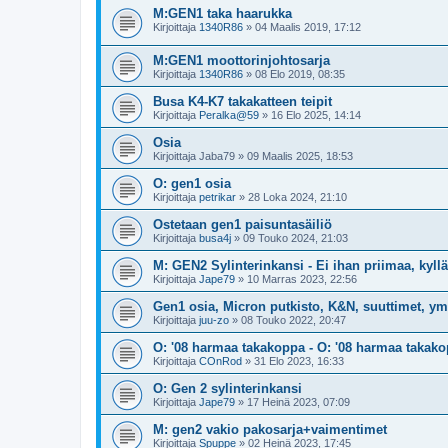
M:GEN1 taka haarukka
Kirjoittaja
1340R86
»
04 Maalis 2019, 17:12
M:GEN1 moottorinjohtosarja
Kirjoittaja
1340R86
»
08 Elo 2019, 08:35
Busa K4-K7 takakatteen teipit
Kirjoittaja
Peralka@59
»
16 Elo 2025, 14:14
Osia
Kirjoittaja
Jaba79
»
09 Maalis 2025, 18:53
O: gen1 osia
Kirjoittaja
petrikar
»
28 Loka 2024, 21:10
Ostetaan gen1 paisuntasäiliö
Kirjoittaja
busa4j
»
09 Touko 2024, 21:03
M: GEN2 Sylinterinkansi - Ei ihan priimaa, kyllä
Kirjoittaja
Jape79
»
10 Marras 2023, 22:56
Gen1 osia, Micron putkisto, K&N, suuttimet, ym
Kirjoittaja
juu-zo
»
08 Touko 2022, 20:47
O: '08 harmaa takakoppa - O: '08 harmaa takak
Kirjoittaja
COnRod
»
31 Elo 2023, 16:33
O: Gen 2 sylinterinkansi
Kirjoittaja
Jape79
»
17 Heinä 2023, 07:09
M: gen2 vakio pakosarja+vaimentimet
Kirjoittaja
Spuppe
»
02 Heinä 2023, 17:45