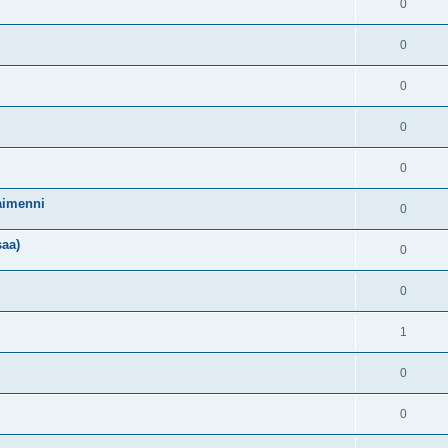
0
0
0
0
0
aimenni
0
saa)
0
0
1
0
0