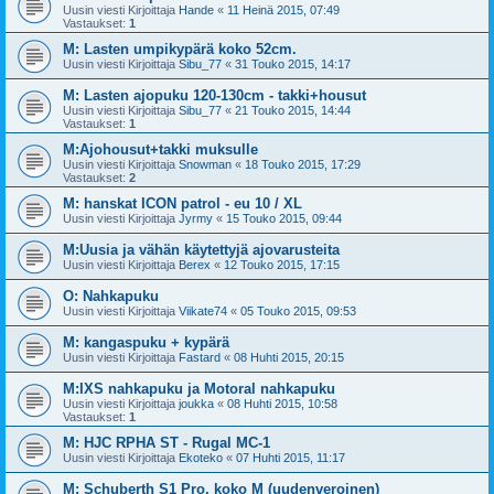
Uusin viesti Kirjoittaja
Hande
«
11 Heinä 2015, 07:49
Vastaukset:
1
M: Lasten umpikypärä koko 52cm.
Uusin viesti Kirjoittaja
Sibu_77
«
31 Touko 2015, 14:17
M: Lasten ajopuku 120-130cm - takki+housut
Uusin viesti Kirjoittaja
Sibu_77
«
21 Touko 2015, 14:44
Vastaukset:
1
M:Ajohousut+takki muksulle
Uusin viesti Kirjoittaja
Snowman
«
18 Touko 2015, 17:29
Vastaukset:
2
M: hanskat ICON patrol - eu 10 / XL
Uusin viesti Kirjoittaja
Jyrmy
«
15 Touko 2015, 09:44
M:Uusia ja vähän käytettyjä ajovarusteita
Uusin viesti Kirjoittaja
Berex
«
12 Touko 2015, 17:15
O: Nahkapuku
Uusin viesti Kirjoittaja
Viikate74
«
05 Touko 2015, 09:53
M: kangaspuku + kypärä
Uusin viesti Kirjoittaja
Fastard
«
08 Huhti 2015, 20:15
M:IXS nahkapuku ja Motoral nahkapuku
Uusin viesti Kirjoittaja
joukka
«
08 Huhti 2015, 10:58
Vastaukset:
1
M: HJC RPHA ST - Rugal MC-1
Uusin viesti Kirjoittaja
Ekoteko
«
07 Huhti 2015, 11:17
M: Schuberth S1 Pro, koko M (uudenveroinen)