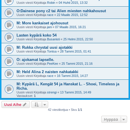
Uusin viesti Kirjoittaja
Robin
«
04 Huhti 2015, 13:32
O:Dainese pony c2 tai Alien miesten nahkahousut
Uusin viesti Kirjoittaja
race
«
22 Maalis 2015, 12:52
M: More kankaiset ajohousut
Uusin viesti Kirjoittaja
jani
«
07 Maalis 2015, 16:21
Lasten kypärä koko 54
Uusin viesti Kirjoittaja
Busanisti
«
25 Helmi 2015, 22:50
M: Rukka chrystal uusi ajotakki
Uusin viesti Kirjoittaja
Tontsa
«
28 Tammi 2015, 01:41
O: ajokamat lapselle.
Uusin viesti Kirjoittaja
PeeKee
«
25 Tammi 2015, 21:16
M: Held Alina 2 naisten nahkatakki
Uusin viesti Kirjoittaja
race
«
16 Tammi 2015, 14:27
M: Kypärä L, Kengät 54 ja Hanskat L. - Shoei, Timeless ja
Richa.
Uusin viesti Kirjoittaja
strengi
«
13 Tammi 2015, 14:49
Vastaukset:
1
Uusi Aihe
42 viestiketjua • Sivu
1
/
1
Hyppää