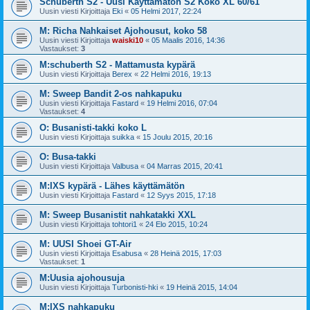
Schuberth S2 - Uusi Käyttämätön S2 Koko XL 60/61
Uusin viesti Kirjoittaja
Eki
«
05 Helmi 2017, 22:24
M: Richa Nahkaiset Ajohousut, koko 58
Uusin viesti Kirjoittaja
waiski10
«
05 Maalis 2016, 14:36
Vastaukset:
3
M:schuberth S2 - Mattamusta kypärä
Uusin viesti Kirjoittaja
Berex
«
22 Helmi 2016, 19:13
M: Sweep Bandit 2-os nahkapuku
Uusin viesti Kirjoittaja
Fastard
«
19 Helmi 2016, 07:04
Vastaukset:
4
O: Busanisti-takki koko L
Uusin viesti Kirjoittaja
suikka
«
15 Joulu 2015, 20:16
O: Busa-takki
Uusin viesti Kirjoittaja
Valbusa
«
04 Marras 2015, 20:41
M:IXS kypärä - Lähes käyttämätön
Uusin viesti Kirjoittaja
Fastard
«
12 Syys 2015, 17:18
M: Sweep Busanistit nahkatakki XXL
Uusin viesti Kirjoittaja
tohtori1
«
24 Elo 2015, 10:24
M: UUSI Shoei GT-Air
Uusin viesti Kirjoittaja
Esabusa
«
28 Heinä 2015, 17:03
Vastaukset:
1
M:Uusia ajohousuja
Uusin viesti Kirjoittaja
Turbonisti-hki
«
19 Heinä 2015, 14:04
M:IXS nahkapuku