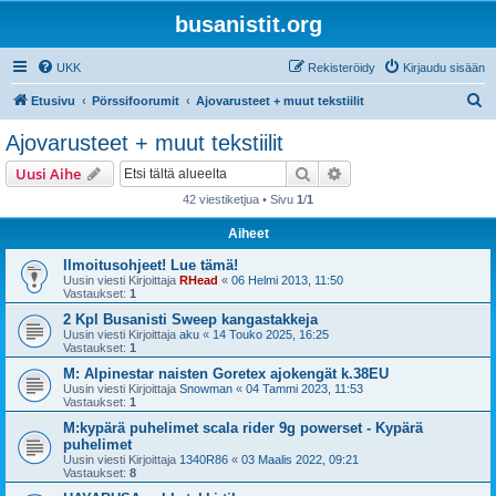
busanistit.org
UKK
Rekisteröidy
Kirjaudu sisään
E
Etusivu
Pörssifoorumit
Ajovarusteet + muut tekstiilit
t
Ajovarusteet + muut tekstiilit
s
Etsi
Tarkennettu haku
Uusi Aihe
i
42 viestiketjua • Sivu
1
/
1
Aiheet
Ilmoitusohjeet! Lue tämä!
Uusin viesti Kirjoittaja
RHead
«
06 Helmi 2013, 11:50
Vastaukset:
1
2 Kpl Busanisti Sweep kangastakkeja
Uusin viesti Kirjoittaja
aku
«
14 Touko 2025, 16:25
Vastaukset:
1
M: Alpinestar naisten Goretex ajokengät k.38EU
Uusin viesti Kirjoittaja
Snowman
«
04 Tammi 2023, 11:53
Vastaukset:
1
M:kypärä puhelimet scala rider 9g powerset - Kypärä
puhelimet
Uusin viesti Kirjoittaja
1340R86
«
03 Maalis 2022, 09:21
Vastaukset:
8