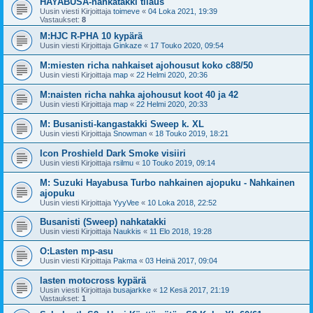
HAYABUSA-nahkatakki tilaus
Uusin viesti Kirjoittaja
toimeve
«
04 Loka 2021, 19:39
Vastaukset:
8
M:HJC R-PHA 10 kypärä
Uusin viesti Kirjoittaja
Ginkaze
«
17 Touko 2020, 09:54
M:miesten richa nahkaiset ajohousut koko c88/50
Uusin viesti Kirjoittaja
map
«
22 Helmi 2020, 20:36
M:naisten richa nahka ajohousut koot 40 ja 42
Uusin viesti Kirjoittaja
map
«
22 Helmi 2020, 20:33
M: Busanisti-kangastakki Sweep k. XL
Uusin viesti Kirjoittaja
Snowman
«
18 Touko 2019, 18:21
Icon Proshield Dark Smoke visiiri
Uusin viesti Kirjoittaja
rsilmu
«
10 Touko 2019, 09:14
M: Suzuki Hayabusa Turbo nahkainen ajopuku - Nahkainen
ajopuku
Uusin viesti Kirjoittaja
YyyVee
«
10 Loka 2018, 22:52
Busanisti (Sweep) nahkatakki
Uusin viesti Kirjoittaja
Naukkis
«
11 Elo 2018, 19:28
O:Lasten mp-asu
Uusin viesti Kirjoittaja
Pakma
«
03 Heinä 2017, 09:04
lasten motocross kypärä
Uusin viesti Kirjoittaja
busajarkke
«
12 Kesä 2017, 21:19
Vastaukset:
1