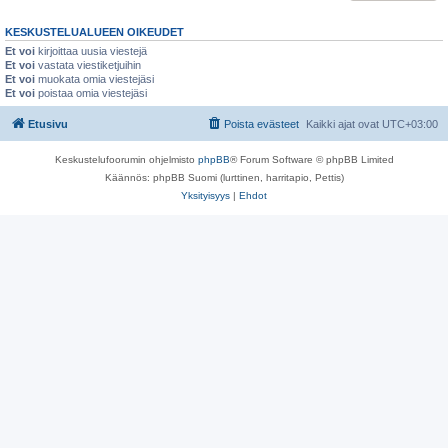
KESKUSTELUALUEEN OIKEUDET
Et voi
kirjoittaa uusia viestejä
Et voi
vastata viestiketjuihin
Et voi
muokata omia viestejäsi
Et voi
poistaa omia viestejäsi
Etusivu
Poista evästeet
Kaikki ajat ovat
UTC+03:00
Keskustelufoorumin ohjelmisto
phpBB
® Forum Software © phpBB Limited
Käännös: phpBB Suomi (lurttinen, harritapio, Pettis)
Yksityisyys
|
Ehdot