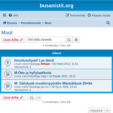
busanistit.org
UKK
Rekisteröidy
Kirjaudu sisään
E
Etusivu
Pörssifoorumit
Muut
t
Muut
s
Etsi
Tarkennettu haku
Uusi Aihe
i
3 viestiketjua • Sivu
1
/
1
Aiheet
Ilmoitusohjeet! Lue tämä!
Uusin viesti Kirjoittaja
RHead
«
06 Helmi 2013, 11:51
Vastaukset:
1
M:Otto ja hyllylaatikoita
Uusin viesti Kirjoittaja
map
«
10 Maalis 2021, 18:11
M: Säilytystä moottoripyörälle Mäntsälässä 20¤/kk
Uusin viesti Kirjoittaja
juu-zo
«
29 Syys 2020, 23:10
Vastaukset:
1
Uusi Aihe
3 viestiketjua • Sivu
1
/
1
Hyppää