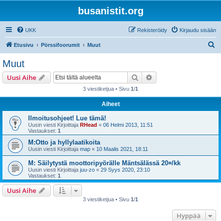
busanistit.org
UKK
Rekisteröidy
Kirjaudu sisään
E
Etusivu
Pörssifoorumit
Muut
t
Muut
s
Etsi
Tarkennettu haku
Uusi Aihe
i
3 viestiketjua • Sivu
1
/
1
Aiheet
Ilmoitusohjeet! Lue tämä!
Uusin viesti Kirjoittaja
RHead
«
06 Helmi 2013, 11:51
Vastaukset:
1
M:Otto ja hyllylaatikoita
Uusin viesti Kirjoittaja
map
«
10 Maalis 2021, 18:11
M: Säilytystä moottoripyörälle Mäntsälässä 20¤/kk
Uusin viesti Kirjoittaja
juu-zo
«
29 Syys 2020, 23:10
Vastaukset:
1
Uusi Aihe
3 viestiketjua • Sivu
1
/
1
Hyppää