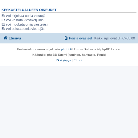
KESKUSTELUALUEEN OIKEUDET
Et voi
kirjoittaa uusia viestejä
Et voi
vastata viestiketjuihin
Et voi
muokata omia viestejäsi
Et voi
poistaa omia viestejäsi
Etusivu
Poista evästeet
Kaikki ajat ovat
UTC+03:00
Keskustelufoorumin ohjelmisto
phpBB
® Forum Software © phpBB Limited
Käännös: phpBB Suomi (lurttinen, harritapio, Pettis)
Yksityisyys
|
Ehdot