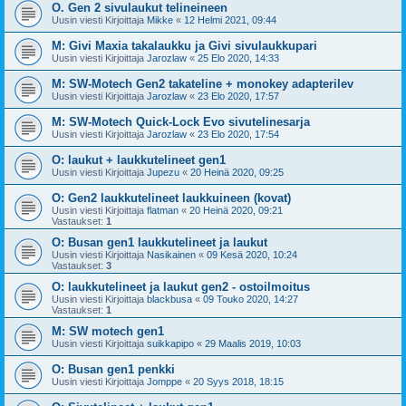
O. Gen 2 sivulaukut telineineen
Uusin viesti Kirjoittaja
Mikke
«
12 Helmi 2021, 09:44
M: Givi Maxia takalaukku ja Givi sivulaukkupari
Uusin viesti Kirjoittaja
Jarozlaw
«
25 Elo 2020, 14:33
M: SW-Motech Gen2 takateline + monokey adapterilev
Uusin viesti Kirjoittaja
Jarozlaw
«
23 Elo 2020, 17:57
M: SW-Motech Quick-Lock Evo sivutelinesarja
Uusin viesti Kirjoittaja
Jarozlaw
«
23 Elo 2020, 17:54
O: laukut + laukkutelineet gen1
Uusin viesti Kirjoittaja
Jupezu
«
20 Heinä 2020, 09:25
O: Gen2 laukkutelineet laukkuineen (kovat)
Uusin viesti Kirjoittaja
flatman
«
20 Heinä 2020, 09:21
Vastaukset:
1
O: Busan gen1 laukkutelineet ja laukut
Uusin viesti Kirjoittaja
Nasikainen
«
09 Kesä 2020, 10:24
Vastaukset:
3
O: laukkutelineet ja laukut gen2 - ostoilmoitus
Uusin viesti Kirjoittaja
blackbusa
«
09 Touko 2020, 14:27
Vastaukset:
1
M: SW motech gen1
Uusin viesti Kirjoittaja
suikkapipo
«
29 Maalis 2019, 10:03
O: Busan gen1 penkki
Uusin viesti Kirjoittaja
Jomppe
«
20 Syys 2018, 18:15