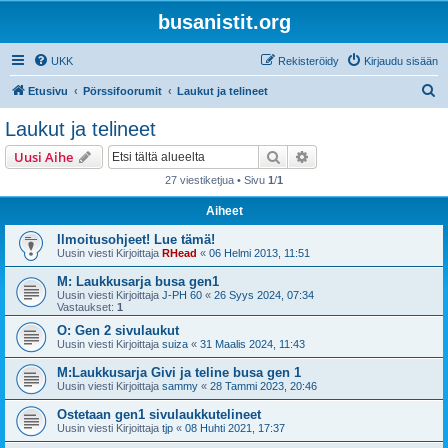
busanistit.org
UKK
Rekisteröidy
Kirjaudu sisään
E
Etusivu
Pörssifoorumit
Laukut ja telineet
t
Laukut ja telineet
s
Etsi
Tarkennettu haku
Uusi Aihe
i
27 viestiketjua • Sivu
1
/
1
Aiheet
Ilmoitusohjeet! Lue tämä!
Uusin viesti Kirjoittaja
RHead
«
06 Helmi 2013, 11:51
M: Laukkusarja busa gen1
Uusin viesti Kirjoittaja
J-PH 60
«
26 Syys 2024, 07:34
Vastaukset:
1
O: Gen 2 sivulaukut
Uusin viesti Kirjoittaja
suiza
«
31 Maalis 2024, 11:43
M:Laukkusarja Givi ja teline busa gen 1
Uusin viesti Kirjoittaja
sammy
«
28 Tammi 2023, 20:46
Ostetaan gen1 sivulaukkutelineet
Uusin viesti Kirjoittaja
tjp
«
08 Huhti 2021, 17:37