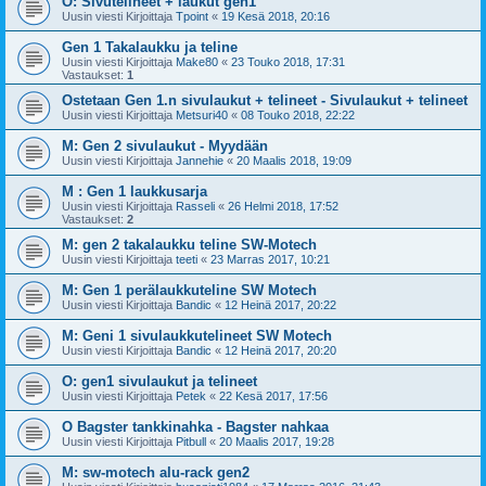
O: Sivutelineet + laukut gen1
Uusin viesti Kirjoittaja
Tpoint
«
19 Kesä 2018, 20:16
Gen 1 Takalaukku ja teline
Uusin viesti Kirjoittaja
Make80
«
23 Touko 2018, 17:31
Vastaukset:
1
Ostetaan Gen 1.n sivulaukut + telineet - Sivulaukut + telineet
Uusin viesti Kirjoittaja
Metsuri40
«
08 Touko 2018, 22:22
M: Gen 2 sivulaukut - Myydään
Uusin viesti Kirjoittaja
Jannehie
«
20 Maalis 2018, 19:09
M : Gen 1 laukkusarja
Uusin viesti Kirjoittaja
Rasseli
«
26 Helmi 2018, 17:52
Vastaukset:
2
M: gen 2 takalaukku teline SW-Motech
Uusin viesti Kirjoittaja
teeti
«
23 Marras 2017, 10:21
M: Gen 1 perälaukkuteline SW Motech
Uusin viesti Kirjoittaja
Bandic
«
12 Heinä 2017, 20:22
M: Geni 1 sivulaukkutelineet SW Motech
Uusin viesti Kirjoittaja
Bandic
«
12 Heinä 2017, 20:20
O: gen1 sivulaukut ja telineet
Uusin viesti Kirjoittaja
Petek
«
22 Kesä 2017, 17:56
O Bagster tankkinahka - Bagster nahkaa
Uusin viesti Kirjoittaja
Pitbull
«
20 Maalis 2017, 19:28
M: sw-motech alu-rack gen2