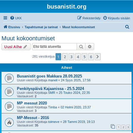
busanistit.org
UKK
Rekisteröidy
Kirjaudu sisään
E
Etusivu
Tapahtumat ja tarinat
Muut kokoontumiset
t
Muut kokoontumiset
s
Etsi
Tarkennettu haku
Uusi Aihe
i
1
2
3
4
5
6
Seuraava
281 viestiketjua
Aiheet
Busanistit goes Makkara 28.09.2025
Uusin viesti Kirjoittaja
maneli
«
24 Syys 2025, 17:56
Penkityspäivä Kajaanissa - 25.5.2024
Uusin viesti Kirjoittaja
SMR
«
25 Touko 2024, 22:35
Vastaukset:
2
MP messut 2020
Uusin viesti Kirjoittaja
Timba
«
02 Helmi 2020, 23:37
Vastaukset:
3
MP-Messut - 2016
Uusin viesti Kirjoittaja
toimeve
«
28 Tammi 2019, 19:13
Vastaukset:
35
1
2
3