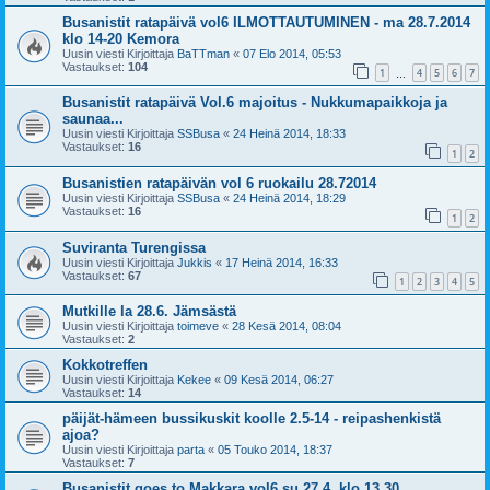
Busanistit ratapäivä vol6 ILMOTTAUTUMINEN - ma 28.7.2014
klo 14-20 Kemora
Uusin viesti Kirjoittaja
BaTTman
«
07 Elo 2014, 05:53
Vastaukset:
104
1
4
5
6
7
…
Busanistit ratapäivä Vol.6 majoitus - Nukkumapaikkoja ja
saunaa...
Uusin viesti Kirjoittaja
SSBusa
«
24 Heinä 2014, 18:33
Vastaukset:
16
1
2
Busanistien ratapäivän vol 6 ruokailu 28.72014
Uusin viesti Kirjoittaja
SSBusa
«
24 Heinä 2014, 18:29
Vastaukset:
16
1
2
Suviranta Turengissa
Uusin viesti Kirjoittaja
Jukkis
«
17 Heinä 2014, 16:33
Vastaukset:
67
1
2
3
4
5
Mutkille la 28.6. Jämsästä
Uusin viesti Kirjoittaja
toimeve
«
28 Kesä 2014, 08:04
Vastaukset:
2
Kokkotreffen
Uusin viesti Kirjoittaja
Kekee
«
09 Kesä 2014, 06:27
Vastaukset:
14
päijät-hämeen bussikuskit koolle 2.5-14 - reipashenkistä
ajoa?
Uusin viesti Kirjoittaja
parta
«
05 Touko 2014, 18:37
Vastaukset:
7
Busanistit goes to Makkara vol6 su 27.4. klo 13.30