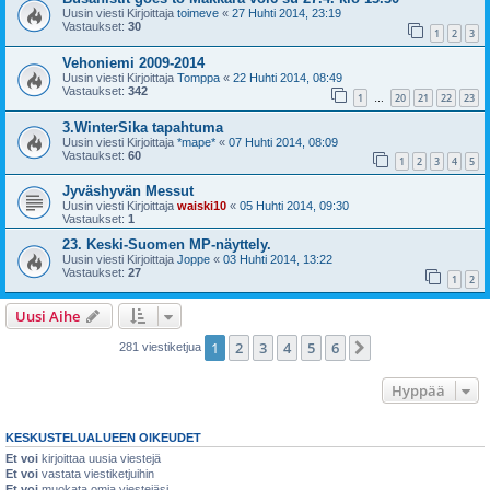
Uusin viesti Kirjoittaja
toimeve
«
27 Huhti 2014, 23:19
Vastaukset:
30
1
2
3
Vehoniemi 2009-2014
Uusin viesti Kirjoittaja
Tomppa
«
22 Huhti 2014, 08:49
Vastaukset:
342
1
20
21
22
23
…
3.WinterSika tapahtuma
Uusin viesti Kirjoittaja
*mape*
«
07 Huhti 2014, 08:09
Vastaukset:
60
1
2
3
4
5
Jyväshyvän Messut
Uusin viesti Kirjoittaja
waiski10
«
05 Huhti 2014, 09:30
Vastaukset:
1
23. Keski-Suomen MP-näyttely.
Uusin viesti Kirjoittaja
Joppe
«
03 Huhti 2014, 13:22
Vastaukset:
27
1
2
Uusi Aihe
1
2
3
4
5
6
Seuraava
281 viestiketjua
Hyppää
KESKUSTELUALUEEN OIKEUDET
Et voi
kirjoittaa uusia viestejä
Et voi
vastata viestiketjuihin
Et voi
muokata omia viestejäsi