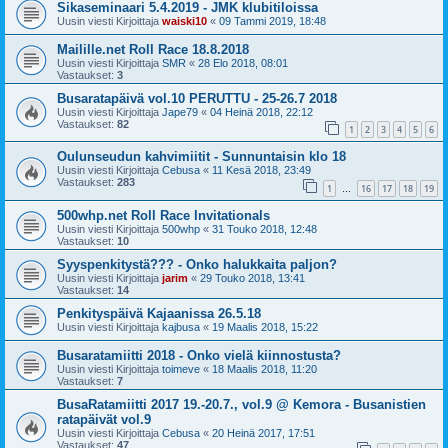
Sikaseminaari 5.4.2019 - JMK klubitiloissa
Uusin viesti Kirjoittaja
waiski10
«
09 Tammi 2019, 18:48
Mailille.net Roll Race 18.8.2018
Uusin viesti Kirjoittaja
SMR
«
28 Elo 2018, 08:01
Vastaukset:
3
Busaratapäivä vol.10 PERUTTU - 25-26.7 2018
Uusin viesti Kirjoittaja
Jape79
«
04 Heinä 2018, 22:12
Vastaukset:
82
1
2
3
4
5
6
Oulunseudun kahvimiitit - Sunnuntaisin klo 18
Uusin viesti Kirjoittaja
Cebusa
«
11 Kesä 2018, 23:49
Vastaukset:
283
1
16
17
18
19
…
500whp.net Roll Race Invitationals
Uusin viesti Kirjoittaja
500whp
«
31 Touko 2018, 12:48
Vastaukset:
10
Syyspenkitystä??? - Onko halukkaita paljon?
Uusin viesti Kirjoittaja
jarim
«
29 Touko 2018, 13:41
Vastaukset:
14
Penkityspäivä Kajaanissa 26.5.18
Uusin viesti Kirjoittaja
kajbusa
«
19 Maalis 2018, 15:22
Busaratamiitti 2018 - Onko vielä kiinnostusta?
Uusin viesti Kirjoittaja
toimeve
«
18 Maalis 2018, 11:20
Vastaukset:
7
BusaRatamiitti 2017 19.-20.7., vol.9 @ Kemora - Busanistien
ratapäivät vol.9
Uusin viesti Kirjoittaja
Cebusa
«
20 Heinä 2017, 17:51
Vastaukset:
47