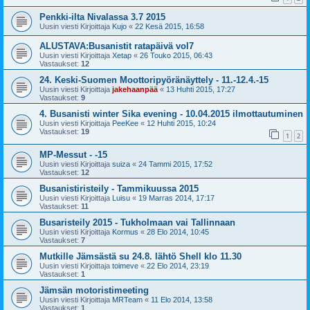
Penkki-ilta Nivalassa 3.7 2015
Uusin viesti Kirjoittaja
Kujo
«
22 Kesä 2015, 16:58
ALUSTAVA:Busanistit ratapäivä vol7
Uusin viesti Kirjoittaja
Xetap
«
26 Touko 2015, 06:43
Vastaukset:
12
24. Keski-Suomen Moottoripyöränäyttely - 11.-12.4.-15
Uusin viesti Kirjoittaja
jakehaanpää
«
13 Huhti 2015, 17:27
Vastaukset:
9
4. Busanisti winter Sika evening - 10.04.2015 ilmottautuminen
Uusin viesti Kirjoittaja
PeeKee
«
12 Huhti 2015, 10:24
Vastaukset:
19
1
2
MP-Messut - -15
Uusin viesti Kirjoittaja
suiza
«
24 Tammi 2015, 17:52
Vastaukset:
12
Busanistiristeily - Tammikuussa 2015
Uusin viesti Kirjoittaja
Luisu
«
19 Marras 2014, 17:17
Vastaukset:
11
Busaristeily 2015 - Tukholmaan vai Tallinnaan
Uusin viesti Kirjoittaja
Kormus
«
28 Elo 2014, 10:45
Vastaukset:
7
Mutkille Jämsästä su 24.8. lähtö Shell klo 11.30
Uusin viesti Kirjoittaja
toimeve
«
22 Elo 2014, 23:19
Vastaukset:
1
Jämsän motoristimeeting
Uusin viesti Kirjoittaja
MRTeam
«
11 Elo 2014, 13:58
Vastaukset:
1