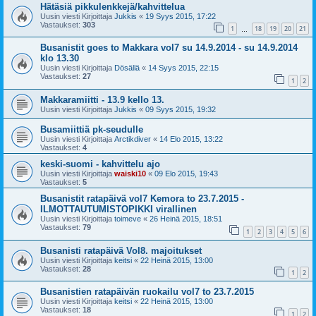
Hätäsiä pikkulenkkejä/kahvittelua
Uusin viesti Kirjoittaja
Jukkis
«
19 Syys 2015, 17:22
Vastaukset:
303
1
18
19
20
21
…
Busanistit goes to Makkara vol7 su 14.9.2014 - su 14.9.2014
klo 13.30
Uusin viesti Kirjoittaja
Dösällä
«
14 Syys 2015, 22:15
Vastaukset:
27
1
2
Makkaramiitti - 13.9 kello 13.
Uusin viesti Kirjoittaja
Jukkis
«
09 Syys 2015, 19:32
Busamiittiä pk-seudulle
Uusin viesti Kirjoittaja
Arctikdiver
«
14 Elo 2015, 13:22
Vastaukset:
4
keski-suomi - kahvittelu ajo
Uusin viesti Kirjoittaja
waiski10
«
09 Elo 2015, 19:43
Vastaukset:
5
Busanistit ratapäivä vol7 Kemora to 23.7.2015 -
ILMOTTAUTUMISTOPIKKI virallinen
Uusin viesti Kirjoittaja
toimeve
«
26 Heinä 2015, 18:51
Vastaukset:
79
1
2
3
4
5
6
Busanisti ratapäivä Vol8. majoitukset
Uusin viesti Kirjoittaja
keitsi
«
22 Heinä 2015, 13:00
Vastaukset:
28
1
2
Busanistien ratapäivän ruokailu vol7 to 23.7.2015
Uusin viesti Kirjoittaja
keitsi
«
22 Heinä 2015, 13:00
Vastaukset:
18
1
2