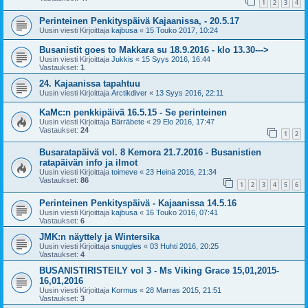
1
2
3
4
Perinteinen Penkityspäivä Kajaanissa, - 20.5.17
Uusin viesti Kirjoittaja
kajbusa
«
15 Touko 2017, 10:24
Busanistit goes to Makkara su 18.9.2016 - klo 13.30--->
Uusin viesti Kirjoittaja
Jukkis
«
15 Syys 2016, 16:44
Vastaukset:
1
24. Kajaanissa tapahtuu
Uusin viesti Kirjoittaja
Arctikdiver
«
13 Syys 2016, 22:11
KaMc:n penkkipäivä 16.5.15 - Se perinteinen
Uusin viesti Kirjoittaja
Bärräbete
«
29 Elo 2016, 17:47
Vastaukset:
24
1
2
Busaratapäivä vol. 8 Kemora 21.7.2016 - Busanistien
ratapäivän info ja ilmot
Uusin viesti Kirjoittaja
toimeve
«
23 Heinä 2016, 21:34
Vastaukset:
86
1
2
3
4
5
6
Perinteinen Penkityspäivä - Kajaanissa 14.5.16
Uusin viesti Kirjoittaja
kajbusa
«
16 Touko 2016, 07:41
Vastaukset:
6
JMK:n näyttely ja Wintersika
Uusin viesti Kirjoittaja
snuggles
«
03 Huhti 2016, 20:25
Vastaukset:
4
BUSANISTIRISTEILY vol 3 - Ms Viking Grace 15,01,2015-
16,01,2016
Uusin viesti Kirjoittaja
Kormus
«
28 Marras 2015, 21:51
Vastaukset:
3