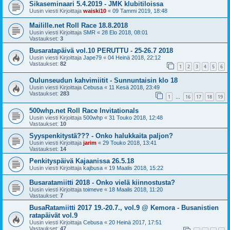
Sikaseminaari 5.4.2019 - JMK klubitiloissa
Uusin viesti Kirjoittaja
waiski10
«
09 Tammi 2019, 18:48
Mailille.net Roll Race 18.8.2018
Uusin viesti Kirjoittaja
SMR
«
28 Elo 2018, 08:01
Vastaukset:
3
Busaratapäivä vol.10 PERUTTU - 25-26.7 2018
Uusin viesti Kirjoittaja
Jape79
«
04 Heinä 2018, 22:12
Vastaukset:
82
1
2
3
4
5
6
Oulunseudun kahvimiitit - Sunnuntaisin klo 18
Uusin viesti Kirjoittaja
Cebusa
«
11 Kesä 2018, 23:49
Vastaukset:
283
1
16
17
18
19
…
500whp.net Roll Race Invitationals
Uusin viesti Kirjoittaja
500whp
«
31 Touko 2018, 12:48
Vastaukset:
10
Syyspenkitystä??? - Onko halukkaita paljon?
Uusin viesti Kirjoittaja
jarim
«
29 Touko 2018, 13:41
Vastaukset:
14
Penkityspäivä Kajaanissa 26.5.18
Uusin viesti Kirjoittaja
kajbusa
«
19 Maalis 2018, 15:22
Busaratamiitti 2018 - Onko vielä kiinnostusta?
Uusin viesti Kirjoittaja
toimeve
«
18 Maalis 2018, 11:20
Vastaukset:
7
BusaRatamiitti 2017 19.-20.7., vol.9 @ Kemora - Busanistien
ratapäivät vol.9
Uusin viesti Kirjoittaja
Cebusa
«
20 Heinä 2017, 17:51
Vastaukset:
47