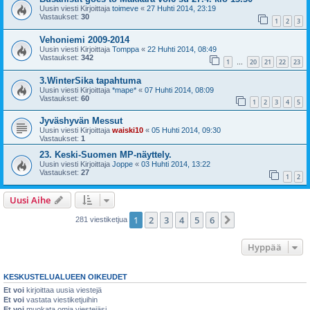
Uusin viesti Kirjoittaja
toimeve
«
27 Huhti 2014, 23:19
Vastaukset:
30
1
2
3
Vehoniemi 2009-2014
Uusin viesti Kirjoittaja
Tomppa
«
22 Huhti 2014, 08:49
Vastaukset:
342
1
20
21
22
23
…
3.WinterSika tapahtuma
Uusin viesti Kirjoittaja
*mape*
«
07 Huhti 2014, 08:09
Vastaukset:
60
1
2
3
4
5
Jyväshyvän Messut
Uusin viesti Kirjoittaja
waiski10
«
05 Huhti 2014, 09:30
Vastaukset:
1
23. Keski-Suomen MP-näyttely.
Uusin viesti Kirjoittaja
Joppe
«
03 Huhti 2014, 13:22
Vastaukset:
27
1
2
Uusi Aihe
1
2
3
4
5
6
Seuraava
281 viestiketjua
Hyppää
KESKUSTELUALUEEN OIKEUDET
Et voi
kirjoittaa uusia viestejä
Et voi
vastata viestiketjuihin
Et voi
muokata omia viestejäsi