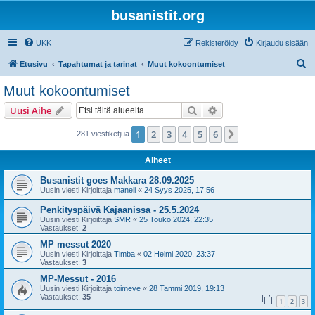
busanistit.org
UKK
Rekisteröidy
Kirjaudu sisään
E
Etusivu
Tapahtumat ja tarinat
Muut kokoontumiset
t
Muut kokoontumiset
s
Etsi
Tarkennettu haku
Uusi Aihe
i
1
2
3
4
5
6
Seuraava
281 viestiketjua
Aiheet
Busanistit goes Makkara 28.09.2025
Uusin viesti Kirjoittaja
maneli
«
24 Syys 2025, 17:56
Penkityspäivä Kajaanissa - 25.5.2024
Uusin viesti Kirjoittaja
SMR
«
25 Touko 2024, 22:35
Vastaukset:
2
MP messut 2020
Uusin viesti Kirjoittaja
Timba
«
02 Helmi 2020, 23:37
Vastaukset:
3
MP-Messut - 2016
Uusin viesti Kirjoittaja
toimeve
«
28 Tammi 2019, 19:13
Vastaukset:
35
1
2
3