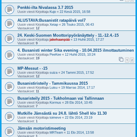
Penkki-ilta Nivalassa 3.7 2015
Uusin viesti Kirjoittaja
Kujo
«
22 Kesä 2015, 16:58
ALUSTAVA:Busanistit ratapäivä vol7
Uusin viesti Kirjoittaja
Xetap
«
26 Touko 2015, 06:43
Vastaukset:
12
24. Keski-Suomen Moottoripyöränäyttely - 11.-12.4.-15
Uusin viesti Kirjoittaja
jakehaanpää
«
13 Huhti 2015, 17:27
Vastaukset:
9
4. Busanisti winter Sika evening - 10.04.2015 ilmottautuminen
Uusin viesti Kirjoittaja
PeeKee
«
12 Huhti 2015, 10:24
Vastaukset:
19
1
2
MP-Messut - -15
Uusin viesti Kirjoittaja
suiza
«
24 Tammi 2015, 17:52
Vastaukset:
12
Busanistiristeily - Tammikuussa 2015
Uusin viesti Kirjoittaja
Luisu
«
19 Marras 2014, 17:17
Vastaukset:
11
Busaristeily 2015 - Tukholmaan vai Tallinnaan
Uusin viesti Kirjoittaja
Kormus
«
28 Elo 2014, 10:45
Vastaukset:
7
Mutkille Jämsästä su 24.8. lähtö Shell klo 11.30
Uusin viesti Kirjoittaja
toimeve
«
22 Elo 2014, 23:19
Vastaukset:
1
Jämsän motoristimeeting
Uusin viesti Kirjoittaja
MRTeam
«
11 Elo 2014, 13:58
Vastaukset:
1