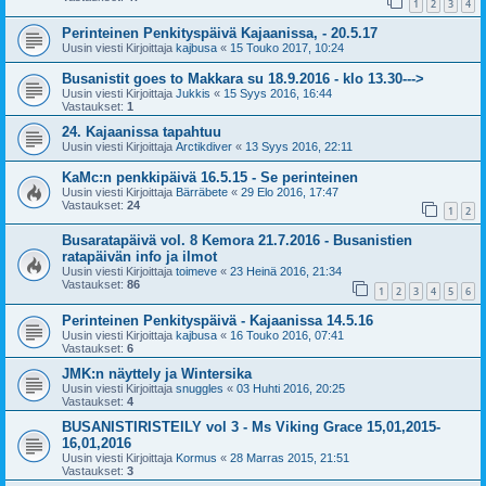
1
2
3
4
Perinteinen Penkityspäivä Kajaanissa, - 20.5.17
Uusin viesti Kirjoittaja
kajbusa
«
15 Touko 2017, 10:24
Busanistit goes to Makkara su 18.9.2016 - klo 13.30--->
Uusin viesti Kirjoittaja
Jukkis
«
15 Syys 2016, 16:44
Vastaukset:
1
24. Kajaanissa tapahtuu
Uusin viesti Kirjoittaja
Arctikdiver
«
13 Syys 2016, 22:11
KaMc:n penkkipäivä 16.5.15 - Se perinteinen
Uusin viesti Kirjoittaja
Bärräbete
«
29 Elo 2016, 17:47
Vastaukset:
24
1
2
Busaratapäivä vol. 8 Kemora 21.7.2016 - Busanistien
ratapäivän info ja ilmot
Uusin viesti Kirjoittaja
toimeve
«
23 Heinä 2016, 21:34
Vastaukset:
86
1
2
3
4
5
6
Perinteinen Penkityspäivä - Kajaanissa 14.5.16
Uusin viesti Kirjoittaja
kajbusa
«
16 Touko 2016, 07:41
Vastaukset:
6
JMK:n näyttely ja Wintersika
Uusin viesti Kirjoittaja
snuggles
«
03 Huhti 2016, 20:25
Vastaukset:
4
BUSANISTIRISTEILY vol 3 - Ms Viking Grace 15,01,2015-
16,01,2016
Uusin viesti Kirjoittaja
Kormus
«
28 Marras 2015, 21:51
Vastaukset:
3