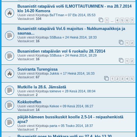
Busanistit ratapäivä vol6 ILMOTTAUTUMINEN - ma 28.7.2014
klo 14-20 Kemora
Uusin viesti Kirjoittaja
BaTTman
«
07 Elo 2014, 05:53
Vastaukset:
104
1
4
5
6
7
…
Busanistit ratapäivä Vol.6 majoitus - Nukkumapaikkoja ja
saunaa...
Uusin viesti Kirjoittaja
SSBusa
«
24 Heinä 2014, 18:33
Vastaukset:
16
1
2
Busanistien ratapäivän vol 6 ruokailu 28.72014
Uusin viesti Kirjoittaja
SSBusa
«
24 Heinä 2014, 18:29
Vastaukset:
16
1
2
Suviranta Turengissa
Uusin viesti Kirjoittaja
Jukkis
«
17 Heinä 2014, 16:33
Vastaukset:
67
1
2
3
4
5
Mutkille la 28.6. Jämsästä
Uusin viesti Kirjoittaja
toimeve
«
28 Kesä 2014, 08:04
Vastaukset:
2
Kokkotreffen
Uusin viesti Kirjoittaja
Kekee
«
09 Kesä 2014, 06:27
Vastaukset:
14
päijät-hämeen bussikuskit koolle 2.5-14 - reipashenkistä
ajoa?
Uusin viesti Kirjoittaja
parta
«
05 Touko 2014, 18:37
Vastaukset:
7
Busanistit goes to Makkara vol6 su 27.4. klo 13.30