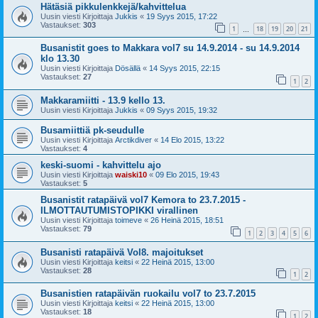
Hätäsiä pikkulenkkejä/kahvittelua
Uusin viesti Kirjoittaja
Jukkis
«
19 Syys 2015, 17:22
Vastaukset:
303
1
18
19
20
21
…
Busanistit goes to Makkara vol7 su 14.9.2014 - su 14.9.2014
klo 13.30
Uusin viesti Kirjoittaja
Dösällä
«
14 Syys 2015, 22:15
Vastaukset:
27
1
2
Makkaramiitti - 13.9 kello 13.
Uusin viesti Kirjoittaja
Jukkis
«
09 Syys 2015, 19:32
Busamiittiä pk-seudulle
Uusin viesti Kirjoittaja
Arctikdiver
«
14 Elo 2015, 13:22
Vastaukset:
4
keski-suomi - kahvittelu ajo
Uusin viesti Kirjoittaja
waiski10
«
09 Elo 2015, 19:43
Vastaukset:
5
Busanistit ratapäivä vol7 Kemora to 23.7.2015 -
ILMOTTAUTUMISTOPIKKI virallinen
Uusin viesti Kirjoittaja
toimeve
«
26 Heinä 2015, 18:51
Vastaukset:
79
1
2
3
4
5
6
Busanisti ratapäivä Vol8. majoitukset
Uusin viesti Kirjoittaja
keitsi
«
22 Heinä 2015, 13:00
Vastaukset:
28
1
2
Busanistien ratapäivän ruokailu vol7 to 23.7.2015
Uusin viesti Kirjoittaja
keitsi
«
22 Heinä 2015, 13:00
Vastaukset:
18
1
2