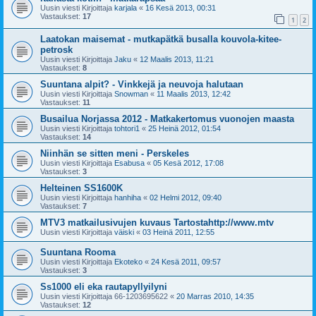
Uusin viesti Kirjoittaja
karjala
«
16 Kesä 2013, 00:31
Vastaukset:
17
1
2
Laatokan maisemat - mutkapätkä busalla kouvola-kitee-
petrosk
Uusin viesti Kirjoittaja
Jaku
«
12 Maalis 2013, 11:21
Vastaukset:
8
Suuntana alpit? - Vinkkejä ja neuvoja halutaan
Uusin viesti Kirjoittaja
Snowman
«
11 Maalis 2013, 12:42
Vastaukset:
11
Busailua Norjassa 2012 - Matkakertomus vuonojen maasta
Uusin viesti Kirjoittaja
tohtori1
«
25 Heinä 2012, 01:54
Vastaukset:
14
Niinhän se sitten meni - Perskeles
Uusin viesti Kirjoittaja
Esabusa
«
05 Kesä 2012, 17:08
Vastaukset:
3
Helteinen SS1600K
Uusin viesti Kirjoittaja
hanhiha
«
02 Helmi 2012, 09:40
Vastaukset:
7
MTV3 matkailusivujen kuvaus Tartostahttp://www.mtv
Uusin viesti Kirjoittaja
väiski
«
03 Heinä 2011, 12:55
Suuntana Rooma
Uusin viesti Kirjoittaja
Ekoteko
«
24 Kesä 2011, 09:57
Vastaukset:
3
Ss1000 eli eka rautapyllyilyni
Uusin viesti Kirjoittaja
66-1203695622
«
20 Marras 2010, 14:35
Vastaukset:
12