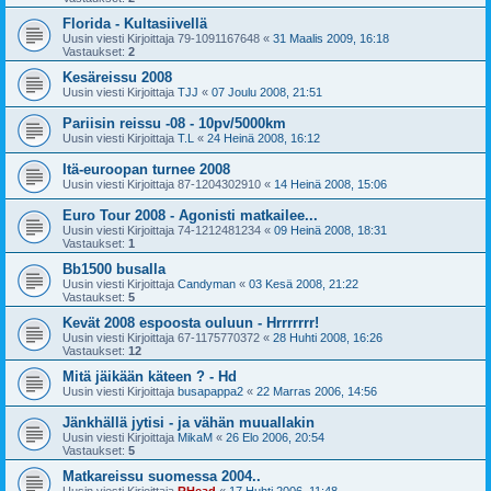
Florida - Kultasiivellä
Uusin viesti Kirjoittaja
79-1091167648
«
31 Maalis 2009, 16:18
Vastaukset:
2
Kesäreissu 2008
Uusin viesti Kirjoittaja
TJJ
«
07 Joulu 2008, 21:51
Pariisin reissu -08 - 10pv/5000km
Uusin viesti Kirjoittaja
T.L
«
24 Heinä 2008, 16:12
Itä-euroopan turnee 2008
Uusin viesti Kirjoittaja
87-1204302910
«
14 Heinä 2008, 15:06
Euro Tour 2008 - Agonisti matkailee...
Uusin viesti Kirjoittaja
74-1212481234
«
09 Heinä 2008, 18:31
Vastaukset:
1
Bb1500 busalla
Uusin viesti Kirjoittaja
Candyman
«
03 Kesä 2008, 21:22
Vastaukset:
5
Kevät 2008 espoosta ouluun - Hrrrrrrr!
Uusin viesti Kirjoittaja
67-1175770372
«
28 Huhti 2008, 16:26
Vastaukset:
12
Mitä jäikään käteen ? - Hd
Uusin viesti Kirjoittaja
busapappa2
«
22 Marras 2006, 14:56
Jänkhällä jytisi - ja vähän muuallakin
Uusin viesti Kirjoittaja
MikaM
«
26 Elo 2006, 20:54
Vastaukset:
5
Matkareissu suomessa 2004..