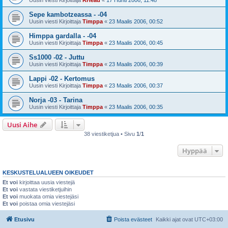
Uusin viesti Kirjoittaja
RHead
«
17 Huhti 2006, 11:48
Sepe kambotzeassa - -04
Uusin viesti Kirjoittaja
Timppa
«
23 Maalis 2006, 00:52
Himppa gardalla - -04
Uusin viesti Kirjoittaja
Timppa
«
23 Maalis 2006, 00:45
Ss1000 -02 - Juttu
Uusin viesti Kirjoittaja
Timppa
«
23 Maalis 2006, 00:39
Lappi -02 - Kertomus
Uusin viesti Kirjoittaja
Timppa
«
23 Maalis 2006, 00:37
Norja -03 - Tarina
Uusin viesti Kirjoittaja
Timppa
«
23 Maalis 2006, 00:35
Uusi Aihe
38 viestiketjua • Sivu
1
/
1
Hyppää
KESKUSTELUALUEEN OIKEUDET
Et voi
kirjoittaa uusia viestejä
Et voi
vastata viestiketjuihin
Et voi
muokata omia viestejäsi
Et voi
poistaa omia viestejäsi
Etusivu
Poista evästeet
Kaikki ajat ovat
UTC+03:00