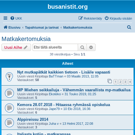
busanistit.org
UKK
Rekisteröidy
Kirjaudu sisään
E
Etusivu
Tapahtumat ja tarinat
Matkakertomuksia
t
Matkakertomuksia
s
Etsi
Tarkennettu haku
Uusi Aihe
i
38 viestiketjua • Sivu
1
/
1
Aiheet
Nyt mutkapätkät kaikkien tietoon - Lisäile vapaasti
Uusin viesti Kirjoittaja
BaTTman
«
03 Maalis 2013, 11:05
Vastaukset:
58
1
2
3
4
MP Miehen seikkailuja - Vähemmän vaarallista mp-matkailua
Uusin viesti Kirjoittaja
Ekoteko
«
31 Touko 2019, 01:25
Vastaukset:
5
Kemora 28.07.2018 - Hitaassa ryhmässä opiskelua
Uusin viesti Kirjoittaja
Jape79
«
10 Elo 2018, 16:36
Vastaukset:
6
Alppireissu 2014
Uusin viesti Kirjoittaja
Juha v
«
13 Helmi 2017, 22:08
Vastaukset:
3
Italiasta kotiin - matkarapsaa