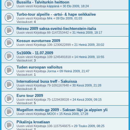
Bussilla - Talviturkin heittoon
Uusin viesti Kirjoittaja
käppänä
«
30 Elo 2009, 18:24
Turbo-tour alpeille - -artsi- & hape seikkailee
Uusin viesti Kirjoittaja
Mrk
«
09 Elo 2009, 01:03
Vastaukset:
4
Reissu 2009 saksa-sveitsi-liechtenstein-italia
Uusin viesti Kirjoittaja
66-1147253442
«
31 Heinä 2009, 18:17
Kossun euroturnee 2009
Uusin viesti Kirjoittaja
106-1230622899
«
21 Heinä 2009, 20:02
Ss1600k - 11.07.2009
Uusin viesti Kirjoittaja
109-1245491818
«
14 Heinä 2009, 10:55
Vastaukset:
3
Tuden euroopan valloitus
Uusin viesti Kirjoittaja
Jorma
«
09 Heinä 2009, 21:47
Vastaukset:
1
International busa treff - Sakuissa
Uusin viesti Kirjoittaja
79-1091167648
«
30 Kesä 2009, 21:28
Vastaukset:
4
Euro tour 2009
Uusin viesti Kirjoittaja
75-1229438028
«
24 Kesä 2009, 09:15
Vastaukset:
5
Mugellon moto-gp 2009 - Saksan läpi ja alppien yli
Uusin viesti Kirjoittaja
MOOI
«
15 Kesä 2009, 17:28
Pikalinja kroatiaan
Uusin viesti Kirjoittaja
106-1157546875
«
29 Touko 2009, 08:25
Vastaukset:
2