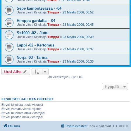
Uusin viesti Kirjoittaja
RHead
«
17 Huhti 2006, 11:48
Sepe kambotzeassa - -04
Uusin viesti Kirjoittaja
Timppa
«
23 Maalis 2006, 00:52
Himppa gardalla - -04
Uusin viesti Kirjoittaja
Timppa
«
23 Maalis 2006, 00:45
Ss1000 -02 - Juttu
Uusin viesti Kirjoittaja
Timppa
«
23 Maalis 2006, 00:39
Lappi -02 - Kertomus
Uusin viesti Kirjoittaja
Timppa
«
23 Maalis 2006, 00:37
Norja -03 - Tarina
Uusin viesti Kirjoittaja
Timppa
«
23 Maalis 2006, 00:35
Uusi Aihe
38 viestiketjua • Sivu
1
/
1
Hyppää
KESKUSTELUALUEEN OIKEUDET
Et voi
kirjoittaa uusia viestejä
Et voi
vastata viestiketjuihin
Et voi
muokata omia viestejäsi
Et voi
poistaa omia viestejäsi
Etusivu
Poista evästeet
Kaikki ajat ovat
UTC+03:00