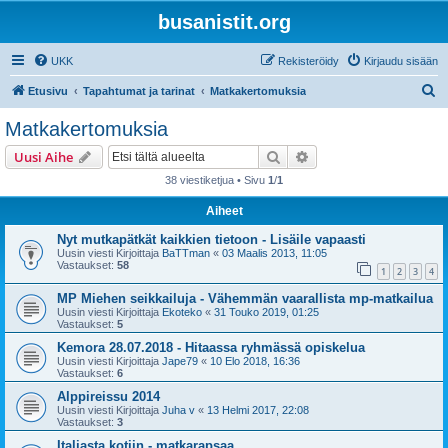
busanistit.org
UKK
Rekisteröidy
Kirjaudu sisään
E
Etusivu
Tapahtumat ja tarinat
Matkakertomuksia
t
Matkakertomuksia
s
Etsi
Tarkennettu haku
Uusi Aihe
i
38 viestiketjua • Sivu
1
/
1
Aiheet
Nyt mutkapätkät kaikkien tietoon - Lisäile vapaasti
Uusin viesti Kirjoittaja
BaTTman
«
03 Maalis 2013, 11:05
Vastaukset:
58
1
2
3
4
MP Miehen seikkailuja - Vähemmän vaarallista mp-matkailua
Uusin viesti Kirjoittaja
Ekoteko
«
31 Touko 2019, 01:25
Vastaukset:
5
Kemora 28.07.2018 - Hitaassa ryhmässä opiskelua
Uusin viesti Kirjoittaja
Jape79
«
10 Elo 2018, 16:36
Vastaukset:
6
Alppireissu 2014
Uusin viesti Kirjoittaja
Juha v
«
13 Helmi 2017, 22:08
Vastaukset:
3
Italiasta kotiin - matkarapsaa