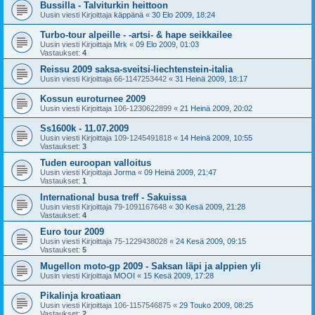
Bussilla - Talviturkin heittoon
Uusin viesti Kirjoittaja
käppänä
«
30 Elo 2009, 18:24
Turbo-tour alpeille - -artsi- & hape seikkailee
Uusin viesti Kirjoittaja
Mrk
«
09 Elo 2009, 01:03
Vastaukset:
4
Reissu 2009 saksa-sveitsi-liechtenstein-italia
Uusin viesti Kirjoittaja
66-1147253442
«
31 Heinä 2009, 18:17
Kossun euroturnee 2009
Uusin viesti Kirjoittaja
106-1230622899
«
21 Heinä 2009, 20:02
Ss1600k - 11.07.2009
Uusin viesti Kirjoittaja
109-1245491818
«
14 Heinä 2009, 10:55
Vastaukset:
3
Tuden euroopan valloitus
Uusin viesti Kirjoittaja
Jorma
«
09 Heinä 2009, 21:47
Vastaukset:
1
International busa treff - Sakuissa
Uusin viesti Kirjoittaja
79-1091167648
«
30 Kesä 2009, 21:28
Vastaukset:
4
Euro tour 2009
Uusin viesti Kirjoittaja
75-1229438028
«
24 Kesä 2009, 09:15
Vastaukset:
5
Mugellon moto-gp 2009 - Saksan läpi ja alppien yli
Uusin viesti Kirjoittaja
MOOI
«
15 Kesä 2009, 17:28
Pikalinja kroatiaan
Uusin viesti Kirjoittaja
106-1157546875
«
29 Touko 2009, 08:25
Vastaukset:
2