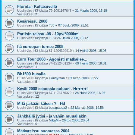
Florida - Kultasiivellä
Uusin viesti Kirjoittaja
79-1091167648
«
31 Maalis 2009, 16:18
Vastaukset:
2
Kesäreissu 2008
Uusin viesti Kirjoittaja
TJJ
«
07 Joulu 2008, 21:51
Pariisin reissu -08 - 10pv/5000km
Uusin viesti Kirjoittaja
T.L
«
24 Heinä 2008, 16:12
Itä-euroopan turnee 2008
Uusin viesti Kirjoittaja
87-1204302910
«
14 Heinä 2008, 15:06
Euro Tour 2008 - Agonisti matkailee...
Uusin viesti Kirjoittaja
74-1212481234
«
09 Heinä 2008, 18:31
Vastaukset:
1
Bb1500 busalla
Uusin viesti Kirjoittaja
Candyman
«
03 Kesä 2008, 21:22
Vastaukset:
5
Kevät 2008 espoosta ouluun - Hrrrrrrr!
Uusin viesti Kirjoittaja
67-1175770372
«
28 Huhti 2008, 16:26
Vastaukset:
12
Mitä jäikään käteen ? - Hd
Uusin viesti Kirjoittaja
busapappa2
«
22 Marras 2006, 14:56
Jänkhällä jytisi - ja vähän muuallakin
Uusin viesti Kirjoittaja
MikaM
«
26 Elo 2006, 20:54
Vastaukset:
5
Matkareissu suomessa 2004..