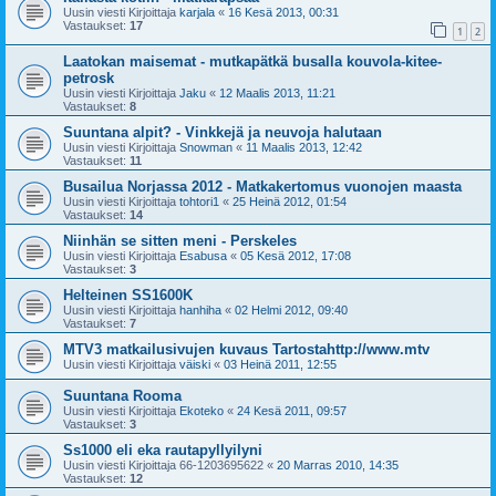
Uusin viesti Kirjoittaja
karjala
«
16 Kesä 2013, 00:31
Vastaukset:
17
1
2
Laatokan maisemat - mutkapätkä busalla kouvola-kitee-
petrosk
Uusin viesti Kirjoittaja
Jaku
«
12 Maalis 2013, 11:21
Vastaukset:
8
Suuntana alpit? - Vinkkejä ja neuvoja halutaan
Uusin viesti Kirjoittaja
Snowman
«
11 Maalis 2013, 12:42
Vastaukset:
11
Busailua Norjassa 2012 - Matkakertomus vuonojen maasta
Uusin viesti Kirjoittaja
tohtori1
«
25 Heinä 2012, 01:54
Vastaukset:
14
Niinhän se sitten meni - Perskeles
Uusin viesti Kirjoittaja
Esabusa
«
05 Kesä 2012, 17:08
Vastaukset:
3
Helteinen SS1600K
Uusin viesti Kirjoittaja
hanhiha
«
02 Helmi 2012, 09:40
Vastaukset:
7
MTV3 matkailusivujen kuvaus Tartostahttp://www.mtv
Uusin viesti Kirjoittaja
väiski
«
03 Heinä 2011, 12:55
Suuntana Rooma
Uusin viesti Kirjoittaja
Ekoteko
«
24 Kesä 2011, 09:57
Vastaukset:
3
Ss1000 eli eka rautapyllyilyni
Uusin viesti Kirjoittaja
66-1203695622
«
20 Marras 2010, 14:35
Vastaukset:
12