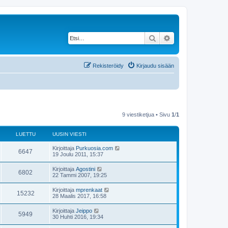
Etsi
Tarkennettu haku
Rekisteröidy
Kirjaudu sisään
9 viestiketjua • Sivu
1
/
1
LUETTU
UUSIN VIESTI
Kirjoittaja
Purkuosia.com
6647
19 Joulu 2011, 15:37
Kirjoittaja
Agostini
6802
22 Tammi 2007, 19:25
Kirjoittaja
mprenkaat
15232
28 Maalis 2017, 16:58
Kirjoittaja
Jeippo
5949
30 Huhti 2016, 19:34