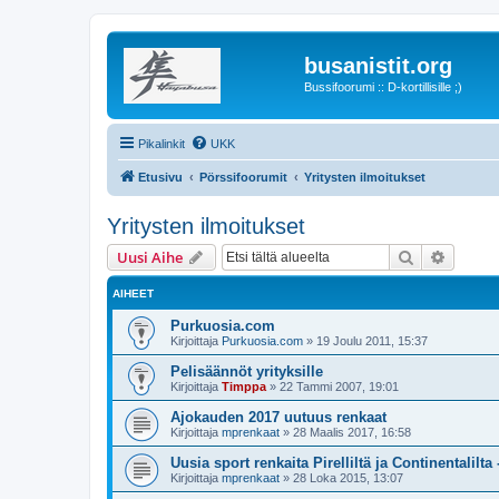
busanistit.org
Bussifoorumi :: D-kortillisille ;)
Pikalinkit
UKK
Etusivu
Pörssifoorumit
Yritysten ilmoitukset
Yritysten ilmoitukset
Etsi
Tarken
Uusi Aihe
AIHEET
Purkuosia.com
Kirjoittaja
Purkuosia.com
»
19 Joulu 2011, 15:37
Pelisäännöt yrityksille
Kirjoittaja
Timppa
»
22 Tammi 2007, 19:01
Ajokauden 2017 uutuus renkaat
Kirjoittaja
mprenkaat
»
28 Maalis 2017, 16:58
Uusia sport renkaita Pirelliltä ja Continentalilta 
Kirjoittaja
mprenkaat
»
28 Loka 2015, 13:07