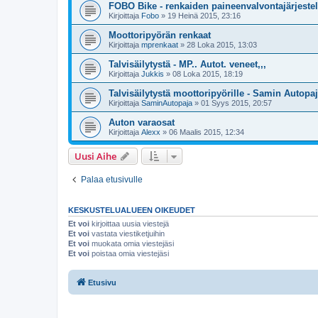
FOBO Bike - renkaiden paineenvalvontajärjeste
Kirjoittaja
Fobo
»
19 Heinä 2015, 23:16
Moottoripyörän renkaat
Kirjoittaja
mprenkaat
»
28 Loka 2015, 13:03
Talvisäilytystä - MP.. Autot. veneet,,,
Kirjoittaja
Jukkis
»
08 Loka 2015, 18:19
Talvisäilytystä moottoripyörille - Samin Autopa
Kirjoittaja
SaminAutopaja
»
01 Syys 2015, 20:57
Auton varaosat
Kirjoittaja
Alexx
»
06 Maalis 2015, 12:34
Uusi Aihe
Palaa etusivulle
KESKUSTELUALUEEN OIKEUDET
Et voi
kirjoittaa uusia viestejä
Et voi
vastata viestiketjuihin
Et voi
muokata omia viestejäsi
Et voi
poistaa omia viestejäsi
Etusivu