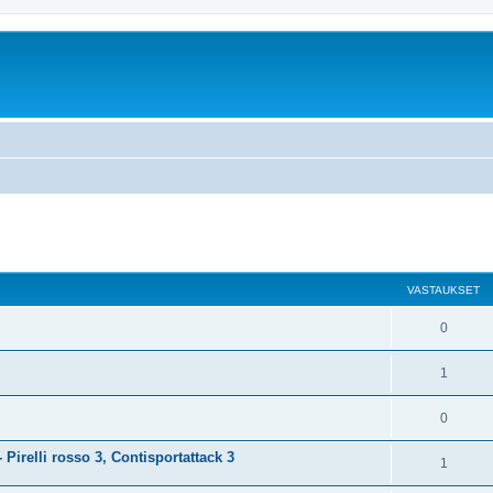
nettu haku
VASTAUKSET
0
1
0
- Pirelli rosso 3, Contisportattack 3
1