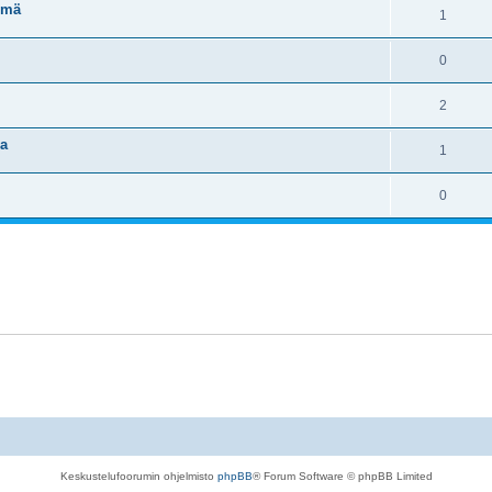
lmä
1
0
2
ja
1
0
Keskustelufoorumin ohjelmisto
phpBB
® Forum Software © phpBB Limited