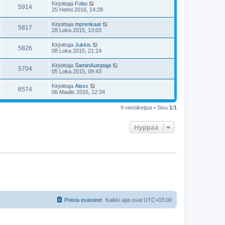
Kirjoittaja
Fobo
5914
25 Helmi 2016, 14:28
Kirjoittaja
mprenkaat
5817
28 Loka 2015, 13:03
Kirjoittaja
Jukkis
5826
08 Loka 2015, 21:24
Kirjoittaja
SaminAutopaja
5704
05 Loka 2015, 09:43
Kirjoittaja
Alexx
6574
06 Maalis 2015, 12:34
9 viestiketjua • Sivu
1
/
1
Hyppää
Poista evästeet
Kaikki ajat ovat
UTC+03:00