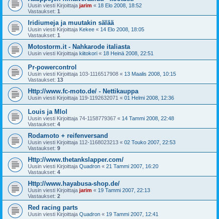
Uusin viesti Kirjoittaja
jarim
«
18 Elo 2008, 18:52
Vastaukset:
1
Iridiumeja ja muutakin sälää
Uusin viesti Kirjoittaja
Kekee
«
14 Elo 2008, 18:05
Vastaukset:
1
Motostorm.it - Nahkarode italiasta
Uusin viesti Kirjoittaja
kiitokori
«
18 Heinä 2008, 22:51
Pr-powercontrol
Uusin viesti Kirjoittaja
103-1116517908
«
13 Maalis 2008, 10:15
Vastaukset:
13
Http://www.fc-moto.de/ - Nettikauppa
Uusin viesti Kirjoittaja
119-1192632071
«
01 Helmi 2008, 12:36
Louis ja Mlol
Uusin viesti Kirjoittaja
74-1158779367
«
14 Tammi 2008, 22:48
Vastaukset:
4
Rodamoto + reifenversand
Uusin viesti Kirjoittaja
112-1168023213
«
02 Touko 2007, 22:53
Vastaukset:
9
Http://www.thetankslapper.com/
Uusin viesti Kirjoittaja
Quadron
«
21 Tammi 2007, 16:20
Vastaukset:
4
Http://www.hayabusa-shop.de/
Uusin viesti Kirjoittaja
jarim
«
19 Tammi 2007, 22:13
Vastaukset:
2
Red racing parts
Uusin viesti Kirjoittaja
Quadron
«
19 Tammi 2007, 12:41