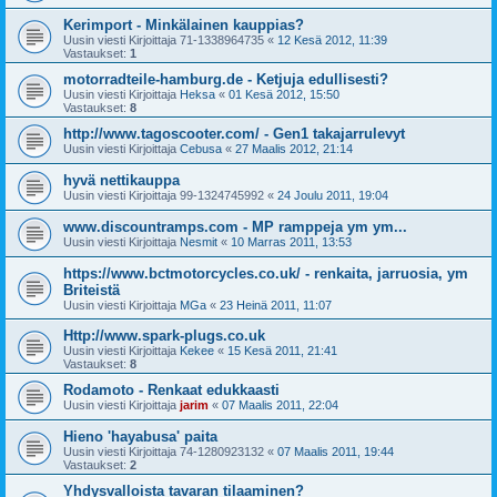
Kerimport - Minkälainen kauppias?
Uusin viesti Kirjoittaja
71-1338964735
«
12 Kesä 2012, 11:39
Vastaukset:
1
motorradteile-hamburg.de - Ketjuja edullisesti?
Uusin viesti Kirjoittaja
Heksa
«
01 Kesä 2012, 15:50
Vastaukset:
8
http://www.tagoscooter.com/ - Gen1 takajarrulevyt
Uusin viesti Kirjoittaja
Cebusa
«
27 Maalis 2012, 21:14
hyvä nettikauppa
Uusin viesti Kirjoittaja
99-1324745992
«
24 Joulu 2011, 19:04
www.discountramps.com - MP ramppeja ym ym...
Uusin viesti Kirjoittaja
Nesmit
«
10 Marras 2011, 13:53
https://www.bctmotorcycles.co.uk/ - renkaita, jarruosia, ym
Briteistä
Uusin viesti Kirjoittaja
MGa
«
23 Heinä 2011, 11:07
Http://www.spark-plugs.co.uk
Uusin viesti Kirjoittaja
Kekee
«
15 Kesä 2011, 21:41
Vastaukset:
8
Rodamoto - Renkaat edukkaasti
Uusin viesti Kirjoittaja
jarim
«
07 Maalis 2011, 22:04
Hieno 'hayabusa' paita
Uusin viesti Kirjoittaja
74-1280923132
«
07 Maalis 2011, 19:44
Vastaukset:
2
Yhdysvalloista tavaran tilaaminen?