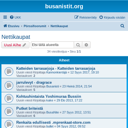
busanistit.org
UKK
Rekisteröidy
Kirjaudu sisään
E
Etusivu
Pörssifoorumit
Nettikaupat
t
Nettikaupat
s
Etsi
Tarkennettu haku
Uusi Aihe
i
34 viestiketjua • Sivu
1
/
1
Aiheet
Katteiden tarrasarjoja - Katteiden tarrasarjoja
Uusin viesti Kirjoittaja
Kannonkiertäjä
«
12 Syys 2017, 19:10
Vastaukset:
2
jarrulevyt - dragrace
Uusin viesti Kirjoittaja
Busanisti
«
23 Heinä 2014, 21:54
Vastaukset:
5
Kohtuuhintaista Yoshimuraa Bussiin
Uusin viesti Kirjoittaja
kake
«
29 Elo 2013, 17:22
Putket briteistä
Uusin viesti Kirjoittaja
BusaNite
«
27 Syys 2012, 13:51
Vastaukset:
6
Renkaita edullisesti .mprenkaat-store.com
Uusin viesti Kirjoittaja
bullet
«
04 Syys 2012, 09:52