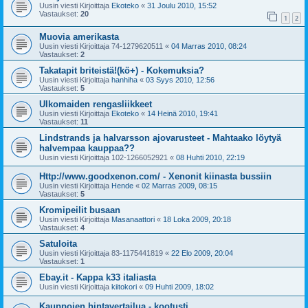
Uusin viesti Kirjoittaja
Ekoteko
«
31 Joulu 2010, 15:52
Vastaukset:
20
1
2
Muovia amerikasta
Uusin viesti Kirjoittaja
74-1279620511
«
04 Marras 2010, 08:24
Vastaukset:
2
Takatapit briteistä!(kö+) - Kokemuksia?
Uusin viesti Kirjoittaja
hanhiha
«
03 Syys 2010, 12:56
Vastaukset:
5
Ulkomaiden rengasliikkeet
Uusin viesti Kirjoittaja
Ekoteko
«
14 Heinä 2010, 19:41
Vastaukset:
11
Lindstrands ja halvarsson ajovarusteet - Mahtaako löytyä
halvempaa kauppaa??
Uusin viesti Kirjoittaja
102-1266052921
«
08 Huhti 2010, 22:19
Http://www.goodxenon.com/ - Xenonit kiinasta bussiin
Uusin viesti Kirjoittaja
Hende
«
02 Marras 2009, 08:15
Vastaukset:
5
Kromipeilit busaan
Uusin viesti Kirjoittaja
Masanaattori
«
18 Loka 2009, 20:18
Vastaukset:
4
Satuloita
Uusin viesti Kirjoittaja
83-1175441819
«
22 Elo 2009, 20:04
Vastaukset:
1
Ebay.it - Kappa k33 italiasta
Uusin viesti Kirjoittaja
kiitokori
«
09 Huhti 2009, 18:02
Kauppojen hintavertailua - kootusti