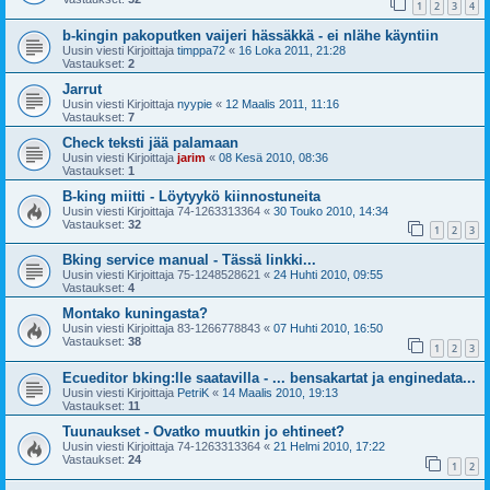
1
2
3
4
b-kingin pakoputken vaijeri hässäkkä - ei nlähe käyntiin
Uusin viesti Kirjoittaja
timppa72
«
16 Loka 2011, 21:28
Vastaukset:
2
Jarrut
Uusin viesti Kirjoittaja
nyypie
«
12 Maalis 2011, 11:16
Vastaukset:
7
Check teksti jää palamaan
Uusin viesti Kirjoittaja
jarim
«
08 Kesä 2010, 08:36
Vastaukset:
1
B-king miitti - Löytyykö kiinnostuneita
Uusin viesti Kirjoittaja
74-1263313364
«
30 Touko 2010, 14:34
Vastaukset:
32
1
2
3
Bking service manual - Tässä linkki...
Uusin viesti Kirjoittaja
75-1248528621
«
24 Huhti 2010, 09:55
Vastaukset:
4
Montako kuningasta?
Uusin viesti Kirjoittaja
83-1266778843
«
07 Huhti 2010, 16:50
Vastaukset:
38
1
2
3
Ecueditor bking:lle saatavilla - ... bensakartat ja enginedata...
Uusin viesti Kirjoittaja
PetriK
«
14 Maalis 2010, 19:13
Vastaukset:
11
Tuunaukset - Ovatko muutkin jo ehtineet?
Uusin viesti Kirjoittaja
74-1263313364
«
21 Helmi 2010, 17:22
Vastaukset:
24
1
2