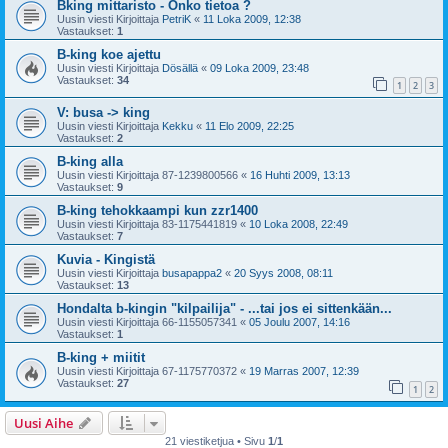
Bking mittaristo - Onko tietoa ?
Uusin viesti Kirjoittaja
PetriK
«
11 Loka 2009, 12:38
Vastaukset:
1
B-king koe ajettu
Uusin viesti Kirjoittaja
Dösällä
«
09 Loka 2009, 23:48
Vastaukset:
34
1
2
3
V: busa -> king
Uusin viesti Kirjoittaja
Kekku
«
11 Elo 2009, 22:25
Vastaukset:
2
B-king alla
Uusin viesti Kirjoittaja
87-1239800566
«
16 Huhti 2009, 13:13
Vastaukset:
9
B-king tehokkaampi kun zzr1400
Uusin viesti Kirjoittaja
83-1175441819
«
10 Loka 2008, 22:49
Vastaukset:
7
Kuvia - Kingistä
Uusin viesti Kirjoittaja
busapappa2
«
20 Syys 2008, 08:11
Vastaukset:
13
Hondalta b-kingin "kilpailija" - ...tai jos ei sittenkään...
Uusin viesti Kirjoittaja
66-1155057341
«
05 Joulu 2007, 14:16
Vastaukset:
1
B-king + miitit
Uusin viesti Kirjoittaja
67-1175770372
«
19 Marras 2007, 12:39
Vastaukset:
27
1
2
Uusi Aihe
21 viestiketjua • Sivu
1
/
1