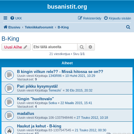
busanistit.org
UKK
Rekisteröidy
Kirjaudu sisään
E
Etusivu
Tekniikkafoorumit
B-King
t
B-King
s
Etsi
Tarkennettu haku
Uusi Aihe
i
21 viestiketjua • Sivu
1
/
1
Aiheet
B kingin vilkun rele?? - Missä hitossa se on??
Uusin viesti Kirjoittaja
1340R86
«
10 Huhti 2021, 10:29
Vastaukset:
9
Pari pikku kysymystä!
Uusin viesti Kirjoittaja
Temezki`
«
30 Elo 2015, 20:32
Kingin "huoltovalo"
Uusin viesti Kirjoittaja
Sotka
«
22 Maalis 2015, 15:41
Vastaukset:
4
madallus
Uusin viesti Kirjoittaja
106-1337948446
«
27 Touko 2012, 10:18
Haukut ja kehut - B-king
Uusin viesti Kirjoittaja
83-1337547545
«
21 Touko 2012, 00:30
Vastaukset:
52