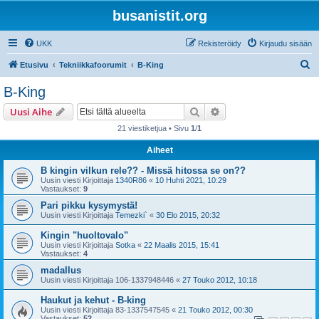
busanistit.org
UKK
Rekisteröidy
Kirjaudu sisään
E
Etusivu
Tekniikkafoorumit
B-King
t
B-King
s
Etsi
Tarkennettu haku
Uusi Aihe
i
21 viestiketjua • Sivu
1
/
1
Aiheet
B kingin vilkun rele?? - Missä hitossa se on??
Uusin viesti Kirjoittaja
1340R86
«
10 Huhti 2021, 10:29
Vastaukset:
9
Pari pikku kysymystä!
Uusin viesti Kirjoittaja
Temezki`
«
30 Elo 2015, 20:32
Kingin "huoltovalo"
Uusin viesti Kirjoittaja
Sotka
«
22 Maalis 2015, 15:41
Vastaukset:
4
madallus
Uusin viesti Kirjoittaja
106-1337948446
«
27 Touko 2012, 10:18
Haukut ja kehut - B-king
Uusin viesti Kirjoittaja
83-1337547545
«
21 Touko 2012, 00:30
Vastaukset:
52