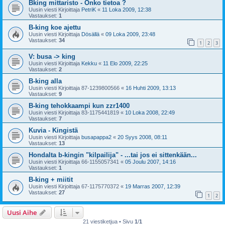
Bking mittaristo - Onko tietoa ?
Uusin viesti Kirjoittaja
PetriK
«
11 Loka 2009, 12:38
Vastaukset:
1
B-king koe ajettu
Uusin viesti Kirjoittaja
Dösällä
«
09 Loka 2009, 23:48
Vastaukset:
34
1
2
3
V: busa -> king
Uusin viesti Kirjoittaja
Kekku
«
11 Elo 2009, 22:25
Vastaukset:
2
B-king alla
Uusin viesti Kirjoittaja
87-1239800566
«
16 Huhti 2009, 13:13
Vastaukset:
9
B-king tehokkaampi kun zzr1400
Uusin viesti Kirjoittaja
83-1175441819
«
10 Loka 2008, 22:49
Vastaukset:
7
Kuvia - Kingistä
Uusin viesti Kirjoittaja
busapappa2
«
20 Syys 2008, 08:11
Vastaukset:
13
Hondalta b-kingin "kilpailija" - ...tai jos ei sittenkään...
Uusin viesti Kirjoittaja
66-1155057341
«
05 Joulu 2007, 14:16
Vastaukset:
1
B-king + miitit
Uusin viesti Kirjoittaja
67-1175770372
«
19 Marras 2007, 12:39
Vastaukset:
27
1
2
Uusi Aihe
21 viestiketjua • Sivu
1
/
1