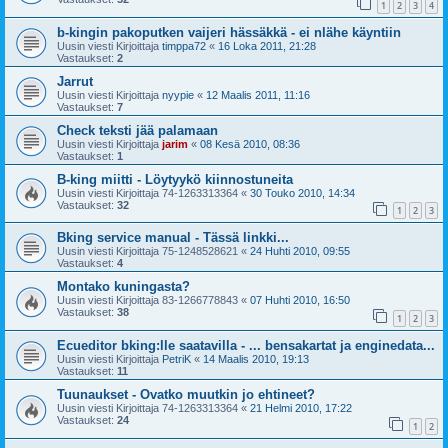
1
2
3
4
b-kingin pakoputken vaijeri hässäkkä - ei nlähe käyntiin
Uusin viesti Kirjoittaja
timppa72
«
16 Loka 2011, 21:28
Vastaukset:
2
Jarrut
Uusin viesti Kirjoittaja
nyypie
«
12 Maalis 2011, 11:16
Vastaukset:
7
Check teksti jää palamaan
Uusin viesti Kirjoittaja
jarim
«
08 Kesä 2010, 08:36
Vastaukset:
1
B-king miitti - Löytyykö kiinnostuneita
Uusin viesti Kirjoittaja
74-1263313364
«
30 Touko 2010, 14:34
Vastaukset:
32
1
2
3
Bking service manual - Tässä linkki...
Uusin viesti Kirjoittaja
75-1248528621
«
24 Huhti 2010, 09:55
Vastaukset:
4
Montako kuningasta?
Uusin viesti Kirjoittaja
83-1266778843
«
07 Huhti 2010, 16:50
Vastaukset:
38
1
2
3
Ecueditor bking:lle saatavilla - ... bensakartat ja enginedata...
Uusin viesti Kirjoittaja
PetriK
«
14 Maalis 2010, 19:13
Vastaukset:
11
Tuunaukset - Ovatko muutkin jo ehtineet?
Uusin viesti Kirjoittaja
74-1263313364
«
21 Helmi 2010, 17:22
Vastaukset:
24
1
2