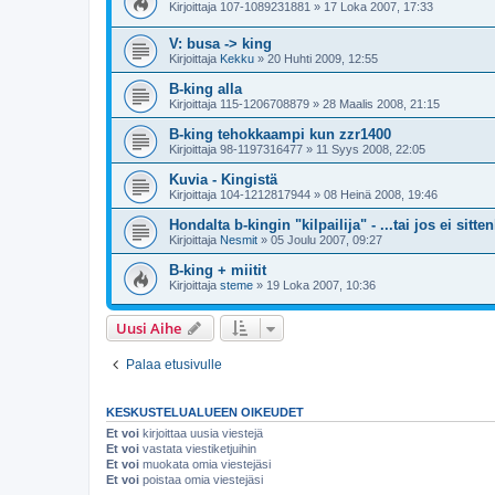
Kirjoittaja
107-1089231881
»
17 Loka 2007, 17:33
V: busa -> king
Kirjoittaja
Kekku
»
20 Huhti 2009, 12:55
B-king alla
Kirjoittaja
115-1206708879
»
28 Maalis 2008, 21:15
B-king tehokkaampi kun zzr1400
Kirjoittaja
98-1197316477
»
11 Syys 2008, 22:05
Kuvia - Kingistä
Kirjoittaja
104-1212817944
»
08 Heinä 2008, 19:46
Hondalta b-kingin "kilpailija" - ...tai jos ei sitte
Kirjoittaja
Nesmit
»
05 Joulu 2007, 09:27
B-king + miitit
Kirjoittaja
steme
»
19 Loka 2007, 10:36
Uusi Aihe
Palaa etusivulle
KESKUSTELUALUEEN OIKEUDET
Et voi
kirjoittaa uusia viestejä
Et voi
vastata viestiketjuihin
Et voi
muokata omia viestejäsi
Et voi
poistaa omia viestejäsi