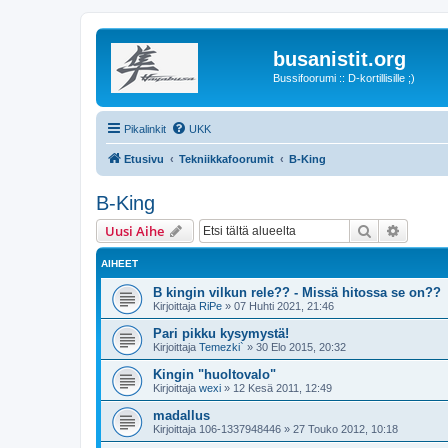
busanistit.org
Bussifoorumi :: D-kortillisille ;)
Pikalinkit
UKK
Etusivu
Tekniikkafoorumit
B-King
B-King
Etsi
Tarken
Uusi Aihe
AIHEET
B kingin vilkun rele?? - Missä hitossa se on??
Kirjoittaja
RiPe
»
07 Huhti 2021, 21:46
Pari pikku kysymystä!
Kirjoittaja
Temezki`
»
30 Elo 2015, 20:32
Kingin "huoltovalo"
Kirjoittaja
wexi
»
12 Kesä 2011, 12:49
madallus
Kirjoittaja
106-1337948446
»
27 Touko 2012, 10:18