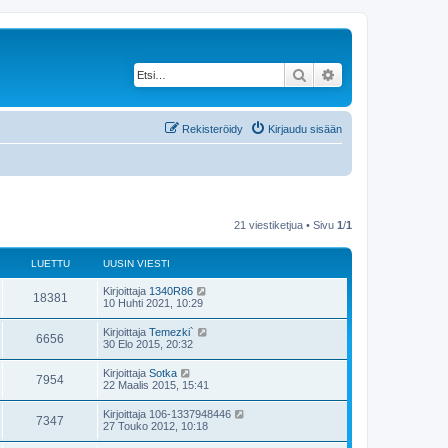
Etsi
Tarkennettu haku
Rekisteröidy
Kirjaudu sisään
21 viestiketjua • Sivu
1
/
1
LUETTU
UUSIN VIESTI
Kirjoittaja
1340R86
18381
10 Huhti 2021, 10:29
Kirjoittaja
Temezki`
6656
30 Elo 2015, 20:32
Kirjoittaja
Sotka
7954
22 Maalis 2015, 15:41
Kirjoittaja
106-1337948446
7347
27 Touko 2012, 10:18