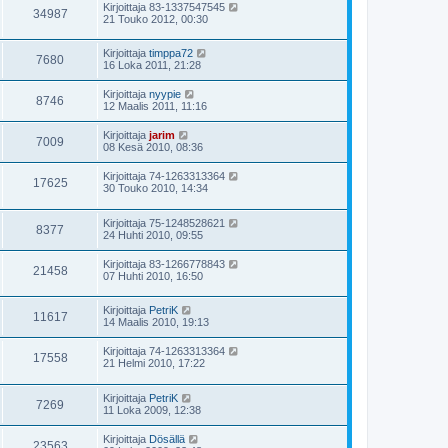
Kirjoittaja
83-1337547545
34987
21 Touko 2012, 00:30
Kirjoittaja
timppa72
7680
16 Loka 2011, 21:28
Kirjoittaja
nyypie
8746
12 Maalis 2011, 11:16
Kirjoittaja
jarim
7009
08 Kesä 2010, 08:36
Kirjoittaja
74-1263313364
17625
30 Touko 2010, 14:34
Kirjoittaja
75-1248528621
8377
24 Huhti 2010, 09:55
Kirjoittaja
83-1266778843
21458
07 Huhti 2010, 16:50
Kirjoittaja
PetriK
11617
14 Maalis 2010, 19:13
Kirjoittaja
74-1263313364
17558
21 Helmi 2010, 17:22
Kirjoittaja
PetriK
7269
11 Loka 2009, 12:38
Kirjoittaja
Dösällä
23563