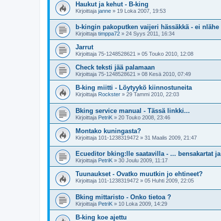
Haukut ja kehut - B-king
Kirjoittaja
janne
»
19 Loka 2007, 19:53
b-kingin pakoputken vaijeri hässäkkä - ei nlähe 
Kirjoittaja
timppa72
»
24 Syys 2011, 16:34
Jarrut
Kirjoittaja
75-1248528621
»
05 Touko 2010, 12:08
Check teksti jää palamaan
Kirjoittaja
75-1248528621
»
08 Kesä 2010, 07:49
B-king miitti - Löytyykö kiinnostuneita
Kirjoittaja
Rockster
»
29 Tammi 2010, 22:03
Bking service manual - Tässä linkki...
Kirjoittaja
PetriK
»
20 Touko 2008, 23:46
Montako kuningasta?
Kirjoittaja
101-1238319472
»
31 Maalis 2009, 21:47
Ecueditor bking:lle saatavilla - ... bensakartat j
Kirjoittaja
PetriK
»
30 Joulu 2009, 11:17
Tuunaukset - Ovatko muutkin jo ehtineet?
Kirjoittaja
101-1238319472
»
05 Huhti 2009, 22:05
Bking mittaristo - Onko tietoa ?
Kirjoittaja
PetriK
»
10 Loka 2009, 14:29
B-king koe ajettu