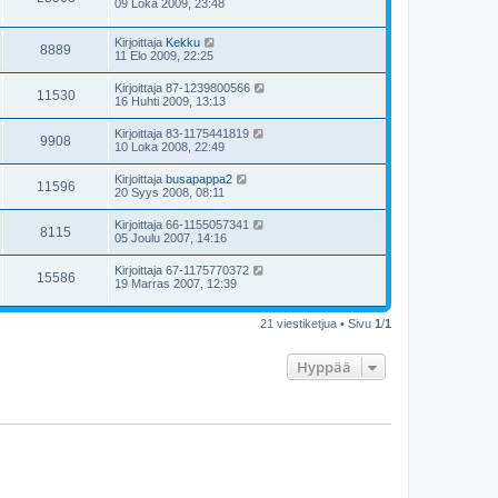
09 Loka 2009, 23:48
Kirjoittaja
Kekku
8889
11 Elo 2009, 22:25
Kirjoittaja
87-1239800566
11530
16 Huhti 2009, 13:13
Kirjoittaja
83-1175441819
9908
10 Loka 2008, 22:49
Kirjoittaja
busapappa2
11596
20 Syys 2008, 08:11
Kirjoittaja
66-1155057341
8115
05 Joulu 2007, 14:16
Kirjoittaja
67-1175770372
15586
19 Marras 2007, 12:39
21 viestiketjua • Sivu
1
/
1
Hyppää