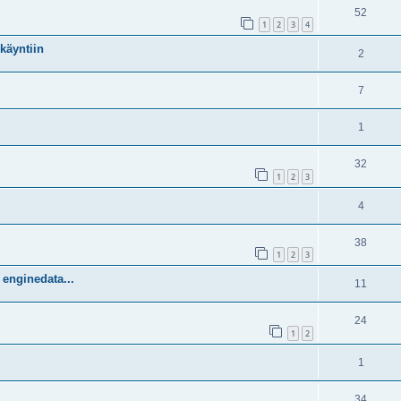
52
1
2
3
4
käyntiin
2
7
1
32
1
2
3
4
38
1
2
3
a enginedata...
11
24
1
2
1
34