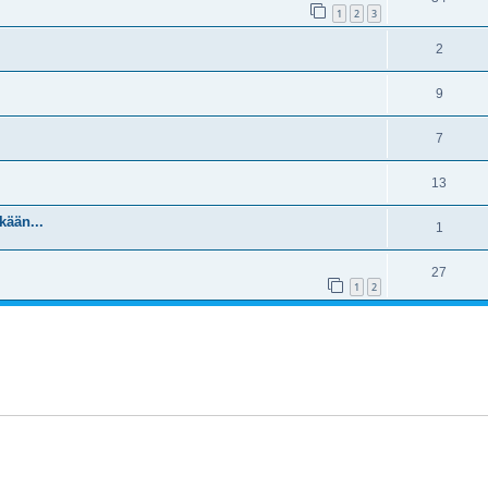
1
2
3
2
9
7
13
nkään...
1
27
1
2