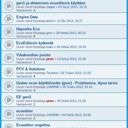
gen1 ja ahtaminen ecueditoria käyttäen
Uusin viesti Kirjoittaja
Joppe
«
03 Syys 2013, 16:25
Vastaukset:
4
Engine Data
Uusin viesti Kirjoittaja
timo3
«
11 Elo 2013, 16:27
Hajosiko Ecu
Uusin viesti Kirjoittaja
gsxr
«
28 Heinä 2013, 00:23
Vastaukset:
8
EcuEditorin kytkentä
Uusin viesti Kirjoittaja
kake
«
24 Heinä 2013, 16:43
Vikakoodien poisto
Uusin viesti Kirjoittaja
jarim
«
13 Kesä 2013, 22:36
Vastaukset:
1
PCV & Autotune
Uusin viesti Kirjoittaja
Tarantul
«
30 Touko 2013, 21:50
Vastaukset:
4
Uuden ecun käyttöönotto (gsxr) - Probleemia. Apua tarvis
Uusin viesti Kirjoittaja
1340R86
«
26 Touko 2013, 03:10
Vastaukset:
4
EE gen2
Uusin viesti Kirjoittaja
jarim
«
30 Huhti 2013, 21:20
Vastaukset:
1
ecueditor
Uusin viesti Kirjoittaja
1340R86
«
04 Huhti 2013, 23:56
Vastaukset:
2
Ecueditor ongelma