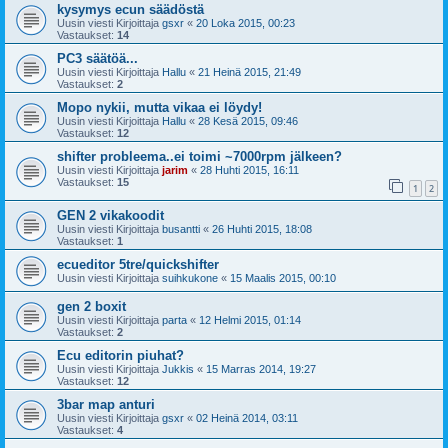
kysymys ecun säädöstä
Uusin viesti Kirjoittaja
gsxr
«
20 Loka 2015, 00:23
Vastaukset:
14
PC3 säätöä...
Uusin viesti Kirjoittaja
Hallu
«
21 Heinä 2015, 21:49
Vastaukset:
2
Mopo nykii, mutta vikaa ei löydy!
Uusin viesti Kirjoittaja
Hallu
«
28 Kesä 2015, 09:46
Vastaukset:
12
shifter probleema..ei toimi ~7000rpm jälkeen?
Uusin viesti Kirjoittaja
jarim
«
28 Huhti 2015, 16:11
Vastaukset:
15
1
2
GEN 2 vikakoodit
Uusin viesti Kirjoittaja
busantti
«
26 Huhti 2015, 18:08
Vastaukset:
1
ecueditor 5tre/quickshifter
Uusin viesti Kirjoittaja
suihkukone
«
15 Maalis 2015, 00:10
gen 2 boxit
Uusin viesti Kirjoittaja
parta
«
12 Helmi 2015, 01:14
Vastaukset:
2
Ecu editorin piuhat?
Uusin viesti Kirjoittaja
Jukkis
«
15 Marras 2014, 19:27
Vastaukset:
12
3bar map anturi
Uusin viesti Kirjoittaja
gsxr
«
02 Heinä 2014, 03:11
Vastaukset:
4