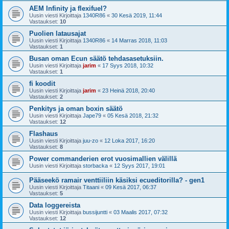
AEM Infinity ja flexifuel?
Uusin viesti Kirjoittaja
1340R86
«
30 Kesä 2019, 11:44
Vastaukset:
10
Puolien latausajat
Uusin viesti Kirjoittaja
1340R86
«
14 Marras 2018, 11:03
Vastaukset:
1
Busan oman Ecun säätö tehdasasetuksiin.
Uusin viesti Kirjoittaja
jarim
«
17 Syys 2018, 10:32
Vastaukset:
1
fi koodit
Uusin viesti Kirjoittaja
jarim
«
23 Heinä 2018, 20:40
Vastaukset:
2
Penkitys ja oman boxin säätö
Uusin viesti Kirjoittaja
Jape79
«
05 Kesä 2018, 21:32
Vastaukset:
12
Flashaus
Uusin viesti Kirjoittaja
juu-zo
«
12 Loka 2017, 16:20
Vastaukset:
8
Power commanderien erot vuosimallien välillä
Uusin viesti Kirjoittaja
storbacka
«
12 Syys 2017, 19:01
Pääseekö ramair venttiiliin käsiksi ecueditorilla? - gen1
Uusin viesti Kirjoittaja
Titaani
«
09 Kesä 2017, 06:37
Vastaukset:
5
Data loggereista
Uusin viesti Kirjoittaja
bussijuntti
«
03 Maalis 2017, 07:32
Vastaukset:
12