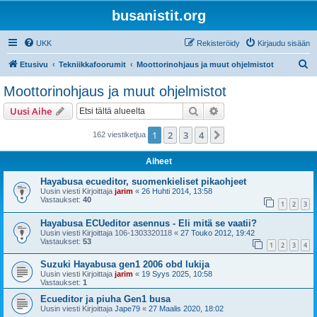
busanistit.org
UKK
Rekisteröidy
Kirjaudu sisään
E
Etusivu
Tekniikkafoorumit
Moottorinohjaus ja muut ohjelmistot
t
Moottorinohjaus ja muut ohjelmistot
s
Etsi
Tarkennettu haku
Uusi Aihe
i
1
2
3
4
Seuraava
162 viestiketjua
Aiheet
Hayabusa ecueditor, suomenkieliset pikaohjeet
Uusin viesti Kirjoittaja
jarim
«
26 Huhti 2014, 13:58
Vastaukset:
40
1
2
3
Hayabusa ECUeditor asennus - Eli mitä se vaatii?
Uusin viesti Kirjoittaja
106-1303320118
«
27 Touko 2012, 19:42
Vastaukset:
53
1
2
3
4
Suzuki Hayabusa gen1 2006 obd lukija
Uusin viesti Kirjoittaja
jarim
«
19 Syys 2025, 10:58
Vastaukset:
1
Ecueditor ja piuha Gen1 busa
Uusin viesti Kirjoittaja
Jape79
«
27 Maalis 2020, 18:02