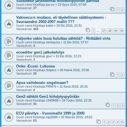
Sulautetut järjestelmät moottoripyörien parissa
Uusin viesti Kirjoittaja
juu-zo
«
23 Syys 2016, 07:04
Vastaukset:
27
1
2
Vakioecu:n modaus, eli täydellinen säätösysteemi -
Seuraavaksi 2002-2007 mallit ???
Uusin viesti Kirjoittaja
keitsi
«
29 Elo 2016, 22:51
Vastaukset:
443
1
27
28
29
30
…
Paljonko vakio busa kuluttaa sähköä? - Riittääkö virta
Uusin viesti Kirjoittaja
storbacka
«
11 Elo 2016, 07:57
Vastaukset:
4
ecueditor gen1 jatkokehitys
Uusin viesti Kirjoittaja
gsxr
«
10 Elo 2016, 12:23
Vastaukset:
3
Onko -Ecusi- Lukossa
Uusin viesti Kirjoittaja
Snipers
«
09 Heinä 2016, 23:06
Vastaukset:
25
1
2
Apua vaihdevalo ongelmaan?
Uusin viesti Kirjoittaja
PRM75
«
11 Kesä 2016, 20:26
Vastaukset:
4
Gen2 sähköt Gen1 kiihdytyspyörään
Uusin viesti Kirjoittaja
1340R86
«
18 Touko 2016, 22:25
Vastaukset:
41
1
2
3
ECU päivitys - Vuosimallit 1999 ja 2000
Uusin viesti Kirjoittaja
mju0288
«
02 Marras 2015, 19:02
Vastaukset:
63
1
2
3
4
5