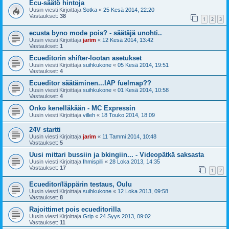
Ecu-säätö hintoja
Uusin viesti Kirjoittaja
Sotka
«
25 Kesä 2014, 22:20
Vastaukset:
38
1
2
3
ecusta byno mode pois? - säätäjä unohti..
Uusin viesti Kirjoittaja
jarim
«
12 Kesä 2014, 13:42
Vastaukset:
1
Ecueditorin shifter-lootan asetukset
Uusin viesti Kirjoittaja
suihkukone
«
05 Kesä 2014, 19:51
Vastaukset:
4
Ecueditor säätäminen...IAP fuelmap??
Uusin viesti Kirjoittaja
suihkukone
«
01 Kesä 2014, 10:58
Vastaukset:
4
Onko kenelläkään - MC Expressin
Uusin viesti Kirjoittaja
villeh
«
18 Touko 2014, 18:09
24V startti
Uusin viesti Kirjoittaja
jarim
«
11 Tammi 2014, 10:48
Vastaukset:
5
Uusi mittari bussiin ja bkingiin... - Videopätkä saksasta
Uusin viesti Kirjoittaja
Ihmispilli
«
28 Loka 2013, 14:35
Vastaukset:
17
1
2
Ecueditor/läppärin testaus, Oulu
Uusin viesti Kirjoittaja
suihkukone
«
12 Loka 2013, 09:58
Vastaukset:
8
Rajoittimet pois ecueditorilla
Uusin viesti Kirjoittaja
Grip
«
24 Syys 2013, 09:02
Vastaukset:
11